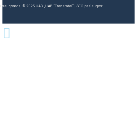
ės saugomos. © 2025 UAB „UAB "Transratai“ | SEO paslaugos: