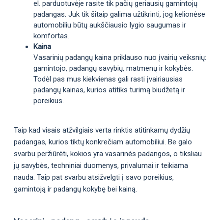
el. parduotuvėje rasite tik pačių geriausių gamintojų
padangas. Juk tik šitaip galima užtikrinti, jog kelionėse
automobiliu būtų aukščiausio lygio saugumas ir
komfortas.
Kaina
Vasarinių padangų kaina priklauso nuo įvairių veiksnių:
gamintojo, padangų savybių, matmenų ir kokybės.
Todėl pas mus kiekvienas gali rasti įvairiausias
padangų kainas, kurios atitiks turimą biudžetą ir
poreikius.
Taip kad visais atžvilgiais verta rinktis atitinkamų dydžių
padangas, kurios tiktų konkrečiam automobiliui. Be galo
svarbu peržiūrėti, kokios yra vasarinės padangos, o tiksliau
jų savybės, techniniai duomenys, privalumai ir teikiama
nauda. Taip pat svarbu atsižvelgti į savo poreikius,
gamintoją ir padangų kokybę bei kainą.