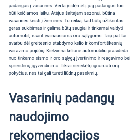
padangas į vasarines. Verta įsidėmėti, jog padangos turi
būti keičiamos laiku. Atėjus šaltajam sezonui, būtina
vasarines keisti į žiemines. To reikia, kad būtų užtikrintas
geras sukibimas ir galima būtų saugiai ir tinkamai valdyti
automobilį esant įvairiausioms oro sąlygoms. Taip pat tai
svarbu dėl greitesnio stabdymo kelio ir komfortiškesnių
vairavimo pojūčių. Kiekviena kelionė automobiliu prasideda
nuo tinkamo eismo ir oro sąlygų įvertinimo ir reagavimo bei
sprendimų įgyvendinimo. Tikrai nereikėtų ignoruoti orų
pokyčius, nes tai gali turėti liūdnų pasekmių.
Vasarinių padangų
naudojimo
rekomendacijos