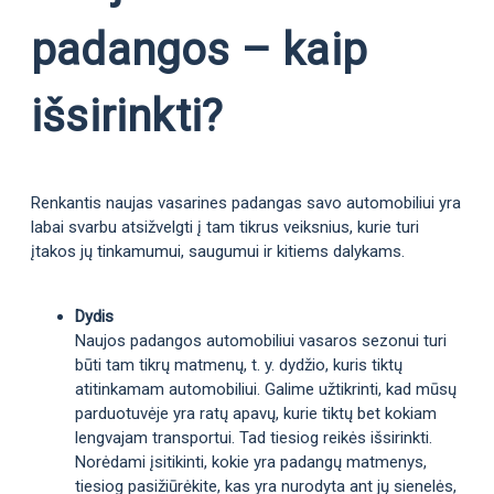
padangos – kaip
išsirinkti?
Renkantis naujas vasarines padangas savo automobiliui yra
labai svarbu atsižvelgti į tam tikrus veiksnius, kurie turi
įtakos jų tinkamumui, saugumui ir kitiems dalykams.
Dydis
Naujos padangos automobiliui vasaros sezonui turi
būti tam tikrų matmenų, t. y. dydžio, kuris tiktų
atitinkamam automobiliui. Galime užtikrinti, kad mūsų
parduotuvėje yra ratų apavų, kurie tiktų bet kokiam
lengvajam transportui. Tad tiesiog reikės išsirinkti.
Norėdami įsitikinti, kokie yra padangų matmenys,
tiesiog pasižiūrėkite, kas yra nurodyta ant jų sienelės,