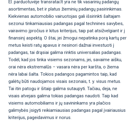
El. parduotuvėje transratai.lt yra ne tik vasarinių padangų
asortimentas, bet ir platus žieminių padangų pasirinkimas.
Kiekvienas automobilio vairuotojas gali išsirinkti šaltajam
sezonui tinkamiausias padangas pagal technines savybes,
vairavimo įpročius ir kitus kriterijus, taip pat atsižvelgiant ir į
finansinį aspektą. O štai, jei žmogui nepatinka porą kartų per
metus keisti ratų apavus ir nesinori dažnai investuoti į
padangas, tai drąsiai galima rinktis universalias padangas.
Todėl, kad jos tinka visiems sezonams, jei, savaime aišku,
orai nėra ekstremalūs – vasara nėra per karšta, o žiema
nėra labai šalta. Tokios padangos pagamintos taip, kad
galėtų būti naudojamos visais sezonais, t. y. visus metus.
Tai itin patogu ir šitaip galima sutaupyti. Tačiau, deja, ne
visais atvejais galima tokias padangas naudoti. Taip kad
visiems automobiliams ir jų savininkams yra plačios
galimybės įsigyti reikiamiausias padangas pagal įvairiausius
kriterijus, pageidavimus ir norus.