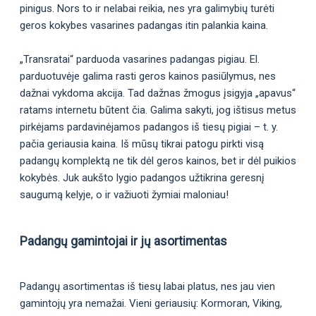
pinigus. Nors to ir nelabai reikia, nes yra galimybių turėti
geros kokybes vasarines padangas itin palankia kaina.
„Transratai“ parduoda vasarines padangas pigiau. El.
parduotuvėje galima rasti geros kainos pasiūlymus, nes
dažnai vykdoma akcija. Tad dažnas žmogus įsigyja „apavus“
ratams internetu būtent čia. Galima sakyti, jog ištisus metus
pirkėjams pardavinėjamos padangos iš tiesų pigiai – t. y.
pačia geriausia kaina. Iš mūsų tikrai patogu pirkti visą
padangų komplektą ne tik dėl geros kainos, bet ir dėl puikios
kokybės. Juk aukšto lygio padangos užtikrina geresnį
saugumą kelyje, o ir važiuoti žymiai maloniau!
Padangų gamintojai ir jų asortimentas
Padangų asortimentas iš tiesų labai platus, nes jau vien
gamintojų yra nemažai. Vieni geriausių: Kormoran, Viking,