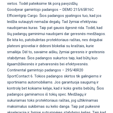
vietos. Todėl pateiksime tik porą pavyzdžių.
Goodyear gamintojo padangos – DEMO 215/65R16C
Efficientgrip Cargo. Šios padangos ypatingos tuo, kad jos
leidžia sutaupyti nemažai degalų. Tad žymiai efektyviau
naudojamas kuras. Taip pat gausis ilgesnė rida. Todėl, kad
šių padangų gaminimui naudojami dar geresnės medžiagos.
Be kita ko, patobulintas protektoriaus raštas, nes dvigubai
platesni grioveliai ir didesni blokeliai su kraštais, kurie
smailėja. Dėl to, savaime aišku, žymiai geresnis ir greitesnis
stabdymas. Šios padangos sukurtos taip, kad būtų kuo
ilgaamžiškesnės ir patvaresnės bei efektyvesnės.
Continental gamintojo padangos – 295/40R20
SportContact 6. Tokios padangos skirtos tik galingiems ir
sportiniams automobiliams. Jos garantuoja saugumą ir
kontrolę bet kokiame kelyje, kad ir koks greitis bebūtų. Šios
padangos gaminamos iš tokių spec. Medžiagų ir
sukuriamas toks protektoriaus raštas, jog užtikrinamas
maksimalus sukibimas su kelio danga. Taip pat puikesnė
akseleracija ir žymiai sutrumpėjęs stabdymo kelias. Taip kad