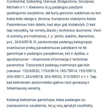
Continental, Seiberling, Uniroyal, Bridgestone, Goodyear,
Michelin ir t. t. Kiekvieno iš jų padangos pasižymi
ypatingomis savybėmis, dėl kurių geresnis sukibimas su bet
kokia kelio danga ir, žinoma, trumpesnis stabdymo kelias.
Pasirinkimas toks didelis, kad akys gali išsilakstyti. O kad
taip nenutiktų, tai vertėtų žiūrėti į techninius duomenis. Vieni
iš esminių yra matmenys, t. y.: plotis, aukštis, diametras,
pvz., 265/60R18. El. parduotuvėje padangų kategorijoje
esančiuose prekių pavadinimuose pateikiami ne tik
gamintojai ir padangos pavadinimas, bet ir dydžiai, o
aprašymuose – išsamesnė informacija ir techniniai
parametrai. Transratai.lt padangų matmenys gali būti
įvairiausi: 155/60R20, 175/65R14, 185/70R14, 195/55R15,
205/45R17, 265/60R18, 305/40R20, 315/30R21 ir t. t. Taip
kad kiekvienam atutomobiliui galima rasti geriausią ir
tinkamiausią variantą.
Kadangi kiekvienas gamintojas tiekia padangas su
įvairiausiomis savybėmis, tai jų visų aprašyti neužtektų