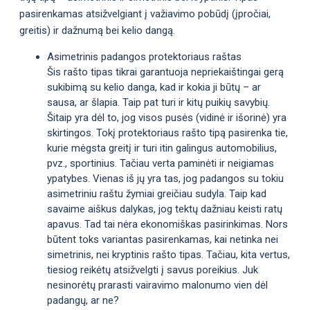
pasirenkamas atsižvelgiant į važiavimo pobūdį (įpročiai,
greitis) ir dažnumą bei kelio dangą.
Asimetrinis padangos protektoriaus raštas
Šis rašto tipas tikrai garantuoja nepriekaištingai gerą
sukibimą su kelio danga, kad ir kokia ji būtų – ar
sausa, ar šlapia. Taip pat turi ir kitų puikių savybių.
Šitaip yra dėl to, jog visos pusės (vidinė ir išorinė) yra
skirtingos. Tokį protektoriaus rašto tipą pasirenka tie,
kurie mėgsta greitį ir turi itin galingus automobilius,
pvz., sportinius. Tačiau verta paminėti ir neigiamas
ypatybes. Vienas iš jų yra tas, jog padangos su tokiu
asimetriniu raštu žymiai greičiau sudyla. Taip kad
savaime aiškus dalykas, jog tektų dažniau keisti ratų
apavus. Tad tai nėra ekonomiškas pasirinkimas. Nors
būtent toks variantas pasirenkamas, kai netinka nei
simetrinis, nei kryptinis rašto tipas. Tačiau, kita vertus,
tiesiog reikėtų atsižvelgti į savus poreikius. Juk
nesinorėtų prarasti vairavimo malonumo vien dėl
padangų, ar ne?