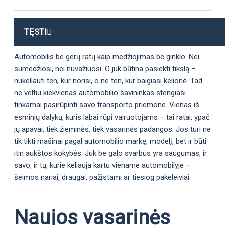
TĘSTI
Automobilis be gerų ratų kaip medžiojimas be ginklo. Nei
sumedžiosi, nei nuvažiuosi. O juk būtina pasiekti tikslą –
nukeliauti ten, kur norisi, o ne ten, kur baigiasi kelionė. Tad
ne veltui kiekvienas automobilio savininkas stengiasi
tinkamai pasirūpinti savo transporto priemone. Vienas iš
esminių dalykų, kuris labai rūpi vairuotojams – tai ratai, ypač
jų apavai: tiek žieminės, tiek vasarinės padangos. Jos turi ne
tik tikti mašinai pagal automobilio markę, modelį, bet ir būti
itin aukštos kokybės. Juk be galo svarbus yra saugumas, ir
savo, ir tų, kurie keliauja kartu viename automobilyje –
šeimos nariai, draugai, pažįstami ar tiesiog pakeleiviai.
Naujos vasarinės