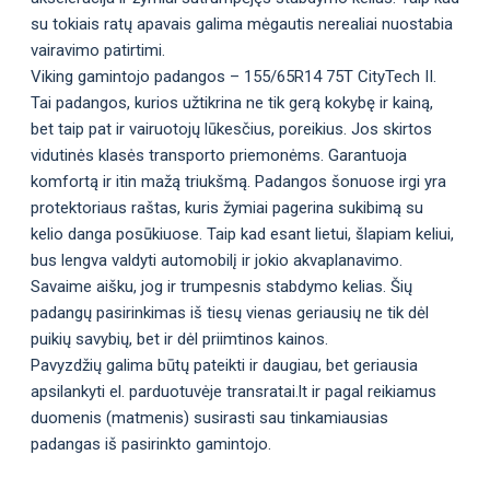
su tokiais ratų apavais galima mėgautis nerealiai nuostabia
vairavimo patirtimi.
Viking gamintojo padangos – 155/65R14 75T CityTech II.
Tai padangos, kurios užtikrina ne tik gerą kokybę ir kainą,
bet taip pat ir vairuotojų lūkesčius, poreikius. Jos skirtos
vidutinės klasės transporto priemonėms. Garantuoja
komfortą ir itin mažą triukšmą. Padangos šonuose irgi yra
protektoriaus raštas, kuris žymiai pagerina sukibimą su
kelio danga posūkiuose. Taip kad esant lietui, šlapiam keliui,
bus lengva valdyti automobilį ir jokio akvaplanavimo.
Savaime aišku, jog ir trumpesnis stabdymo kelias. Šių
padangų pasirinkimas iš tiesų vienas geriausių ne tik dėl
puikių savybių, bet ir dėl priimtinos kainos.
Pavyzdžių galima būtų pateikti ir daugiau, bet geriausia
apsilankyti el. parduotuvėje transratai.lt ir pagal reikiamus
duomenis (matmenis) susirasti sau tinkamiausias
padangas iš pasirinkto gamintojo.