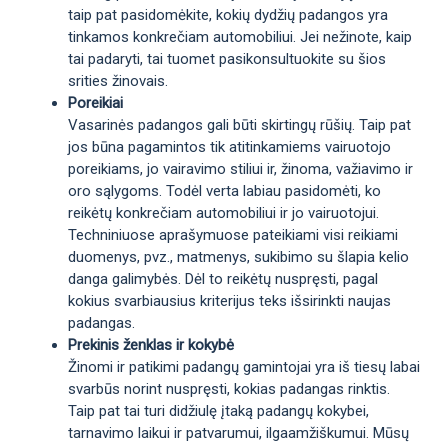
taip pat pasidomėkite, kokių dydžių padangos yra
tinkamos konkrečiam automobiliui. Jei nežinote, kaip
tai padaryti, tai tuomet pasikonsultuokite su šios
srities žinovais.
Poreikiai
Vasarinės padangos gali būti skirtingų rūšių. Taip pat
jos būna pagamintos tik atitinkamiems vairuotojo
poreikiams, jo vairavimo stiliui ir, žinoma, važiavimo ir
oro sąlygoms. Todėl verta labiau pasidomėti, ko
reikėtų konkrečiam automobiliui ir jo vairuotojui.
Techniniuose aprašymuose pateikiami visi reikiami
duomenys, pvz., matmenys, sukibimo su šlapia kelio
danga galimybės. Dėl to reikėtų nuspręsti, pagal
kokius svarbiausius kriterijus teks išsirinkti naujas
padangas.
Prekinis ženklas ir kokybė
Žinomi ir patikimi padangų gamintojai yra iš tiesų labai
svarbūs norint nuspręsti, kokias padangas rinktis.
Taip pat tai turi didžiulę įtaką padangų kokybei,
tarnavimo laikui ir patvarumui, ilgaamžiškumui. Mūsų