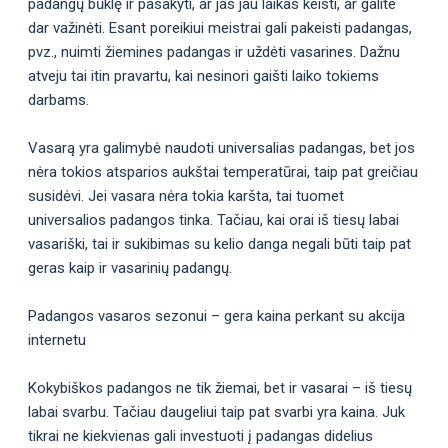
padangų būklę ir pasakyti, ar jas jau laikas keisti, ar galite
dar važinėti. Esant poreikiui meistrai gali pakeisti padangas,
pvz., nuimti žiemines padangas ir uždėti vasarines. Dažnu
atveju tai itin pravartu, kai nesinori gaišti laiko tokiems
darbams.
Vasarą yra galimybė naudoti universalias padangas, bet jos
nėra tokios atsparios aukštai temperatūrai, taip pat greičiau
susidėvi. Jei vasara nėra tokia karšta, tai tuomet
universalios padangos tinka. Tačiau, kai orai iš tiesų labai
vasariški, tai ir sukibimas su kelio danga negali būti taip pat
geras kaip ir vasarinių padangų.
Padangos vasaros sezonui – gera kaina perkant su akcija
internetu
Kokybiškos padangos ne tik žiemai, bet ir vasarai – iš tiesų
labai svarbu. Tačiau daugeliui taip pat svarbi yra kaina. Juk
tikrai ne kiekvienas gali investuoti į padangas didelius