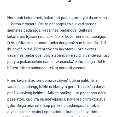
Nors esti keturi metų laikai, bet padangoms yra du sezonai
– žiema ir vasara. Dėl to padangos taip ir vadinamos:
žieminės padangos, vasarinės padangos. Šaltasis
laikotarpis tęsiasi nuo lapkričio iki kovo mėnesio pabaigos.
O štai šiltasis sezonas trunka daugmaž nuo balandžio 1 d.
iki lapkričio 9 d. Būtent tokiam laikotarpiui yra skirtos
vasarinės padangos. Jos atsparios karščiui ir vandeniui, taip
pat yra puikus sukibimas su „vasariška“ kelio danga. Dėl to
būtent tokias padangas reiktų naudoti vasarai.
Prieš keičiant automobiliui „avalynę“ būtina įsitikinti, ar
vasarinių padangų būklė iš tikro yra gera. Tai reikėtų daryti
prieš kiekvieną keitimą. Atlikite patikrą – ar padangos nėra
pažeistos, kaip yra nusidėvėjusios, koks yra protektoriaus
gylis. Jeigu nežinote, kaip patikrinti padangas, tai tokiu
atveju galite kreiptis į specialistus, kurie galės įvertinti