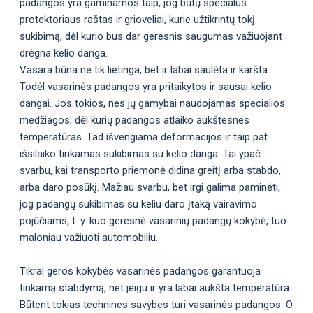
padangos yra gaminamos taip, jog būtų specialus
protektoriaus raštas ir grioveliai, kurie užtikrintų tokį
sukibimą, dėl kurio bus dar geresnis saugumas važiuojant
drėgna kelio danga.
Vasara būna ne tik lietinga, bet ir labai saulėta ir karšta.
Todėl vasarinės padangos yra pritaikytos ir sausai kelio
dangai. Jos tokios, nes jų gamybai naudojamas specialios
medžiagos, dėl kurių padangos atlaiko aukštesnes
temperatūras. Tad išvengiama deformacijos ir taip pat
išsilaiko tinkamas sukibimas su kelio danga. Tai ypač
svarbu, kai transporto priemonė didina greitį arba stabdo,
arba daro posūkį. Mažiau svarbu, bet irgi galima paminėti,
jog padangų sukibimas su keliu daro įtaką vairavimo
pojūčiams, t. y. kuo geresnė vasarinių padangų kokybė, tuo
maloniau važiuoti automobiliu.
Tikrai geros kokybės vasarinės padangos garantuoja
tinkamą stabdymą, net jeigu ir yra labai aukšta temperatūra.
Būtent tokias technines savybes turi vasarinės padangos. O