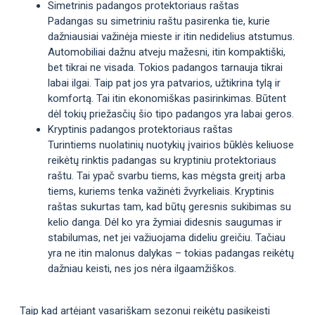
Simetrinis padangos protektoriaus raštas
Padangas su simetriniu raštu pasirenka tie, kurie
dažniausiai važinėja mieste ir itin nedidelius atstumus.
Automobiliai dažnu atveju mažesni, itin kompaktiški,
bet tikrai ne visada. Tokios padangos tarnauja tikrai
labai ilgai. Taip pat jos yra patvarios, užtikrina tylą ir
komfortą. Tai itin ekonomiškas pasirinkimas. Būtent
dėl tokių priežasčių šio tipo padangos yra labai geros.
Kryptinis padangos protektoriaus raštas
Turintiems nuolatinių nuotykių įvairios būklės keliuose
reikėtų rinktis padangas su kryptiniu protektoriaus
raštu. Tai ypač svarbu tiems, kas mėgsta greitį arba
tiems, kuriems tenka važinėti žvyrkeliais. Kryptinis
raštas sukurtas tam, kad būtų geresnis sukibimas su
kelio danga. Dėl ko yra žymiai didesnis saugumas ir
stabilumas, net jei važiuojama dideliu greičiu. Tačiau
yra ne itin malonus dalykas – tokias padangas reikėtų
dažniau keisti, nes jos nėra ilgaamžiškos.
Taip kad artėjant vasariškam sezonui reikėtų pasikeisti