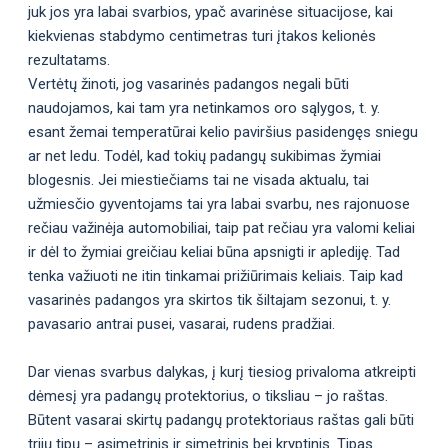
juk jos yra labai svarbios, ypač avarinėse situacijose, kai
kiekvienas stabdymo centimetras turi įtakos kelionės
rezultatams.
Vertėtų žinoti, jog vasarinės padangos negali būti
naudojamos, kai tam yra netinkamos oro sąlygos, t. y.
esant žemai temperatūrai kelio paviršius pasidengęs sniegu
ar net ledu. Todėl, kad tokių padangų sukibimas žymiai
blogesnis. Jei miestiečiams tai ne visada aktualu, tai
užmiesčio gyventojams tai yra labai svarbu, nes rajonuose
rečiau važinėja automobiliai, taip pat rečiau yra valomi keliai
ir dėl to žymiai greičiau keliai būna apsnigti ir aplediję. Tad
tenka važiuoti ne itin tinkamai prižiūrimais keliais. Taip kad
vasarinės padangos yra skirtos tik šiltajam sezonui, t. y.
pavasario antrai pusei, vasarai, rudens pradžiai.
Dar vienas svarbus dalykas, į kurį tiesiog privaloma atkreipti
dėmesį yra padangų protektorius, o tiksliau – jo raštas.
Būtent vasarai skirtų padangų protektoriaus raštas gali būti
trijų tipų – asimetrinis ir simetrinis bei kryptinis. Tipas