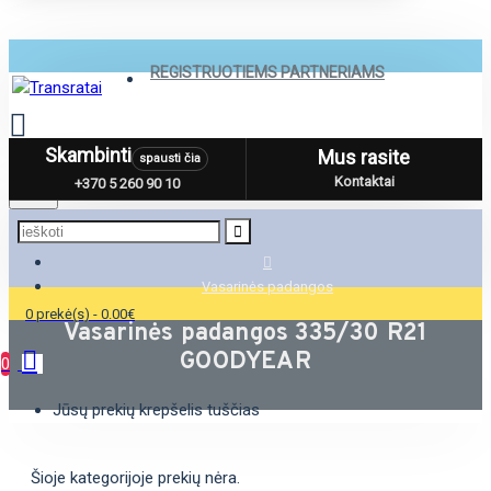
REGISTRUOTIEMS PARTNERIAMS
Skambinti
Mus rasite
spausti čia
Menu
Kontaktai
+370 5 260 90 10
Vasarinės padangos
0 prekė(s) - 0.00€
Vasarinės padangos 335/30 R21
GOODYEAR
0
Jūsų prekių krepšelis tuščias
Šioje kategorijoje prekių nėra.