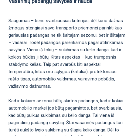
Vasarinių padangų savybės ir nauda
Saugumas – bene svarbiausias kriterijus, dėl kurio dažnas
žmogus stengiasi savo transporto priemonei parinkti kuo
geriausias padangas ne tik šaltajam sezonui, bet ir šiltajam
– vasarai. Todėl padangos parenkamos pagal atitinkamas
savybes. Viena iš tokių – sukibimas su kelio danga, kad ir
kokios būklės ji būtų. Kitas aspektas – kuo trumpesnis
stabdymo kelias. Taip pat svarbūs kiti aspektai:
temperatūra, kitos oro sąlygos (krituliai), protektoriaus
rašto tipas, automobilio valdymas, vairavimo pobūdis,
važiavimo dažnumas.
Kad ir kokiam sezonui būtų skirtos padangos, kad ir kokiai
automobilio markei jos būtų pagamintos, bet svarbiausia,
kad būtų puikus sukibimas su kelio danga. Tai viena iš
pagrindinių padangų savybių. Štai vasarinės padangos turi
turėti aukšto lygio sukibimą su šlapia kelio danga. Dėl to