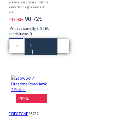
klasėje sukibimu su šlapia
kelio danga (pasiekta A
kla..
90.72€
112.00€
Vilniaus sandėlyje: 3
|
EU
sandėliuose: 0
Į
KREPŠELĮ
-19 %
FIRESTONE
25782