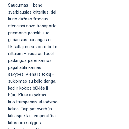
Saugumas – bene
svarbiausias kriterijus, dėl
kurio dažnas žmogus
stengiasi savo transporto
priemonei parinkti kuo
geriausias padangas ne
tik šaltajam sezonui, bet ir
šiltajam – vasarai. Todėl
padangos parenkamos
pagal atitinkamas
savybes. Viena iš tokių –
sukibimas su kelio danga,
kad ir kokios būklės ji
būtų. Kitas aspektas –
kuo trumpesnis stabdymo
kelias. Taip pat svarbūs
kiti aspektai: temperatūra,
kitos oro sąlygos