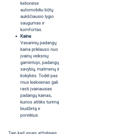
kelionėse
automobiliu būtų
aukščiausio lygio
saugumas ir
komfortas.
Kaina
Vasarinių padangų
kaina priklauso nuo
įvairių veiksnių:
gamintojo, padangų
savybių, matmenų ir
kokybės. Todėl pas
mus kiekvienas gali
rasti įvairiausias
padangų kainas,
kurios atitiks turimą
biudžetą ir
poreikius.
Taip kad visais atžvilgiais