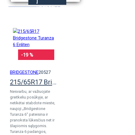
Į
KREPŠELĮ
-19 %
BRIDGESTONE
20527
215/65R17 Bridgestone Turanza 6 Enliten
Nesvarbu, ar važiuojate
greitkeliu posūkyje, ar
netikėtai stabdote mieste,
naujoji „Bridgestone
Turanza 6“ pateisina ir
pranoksta lūkesčius net ir
šlapiomis sąlygomis.
Turanza 6 padangos,