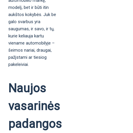
automobilio markę,
modelį, bet ir būti itin
aukštos kokybės. Juk be
galo svarbus yra
saugumas, ir savo, ir tų,
kurie keliauja kartu
viename automobilyje –
šeimos nariai, draugai,
pažįstami ar tiesiog
pakeleiviai.
Naujos
vasarinės
padangos