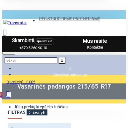
REGISTRUOTIEMS PARTNERIAMS
Skambinti
Mus rasite
spausti čia
Menu
Kontaktai
+370 5 260 90 10
Vasarinės padangos
0 prekė(s) - 0.00€
Vasarinės padangos 215/65 R17
0
Jūsų prekių krepšelis tuščias
FILTRAS
išvalyti