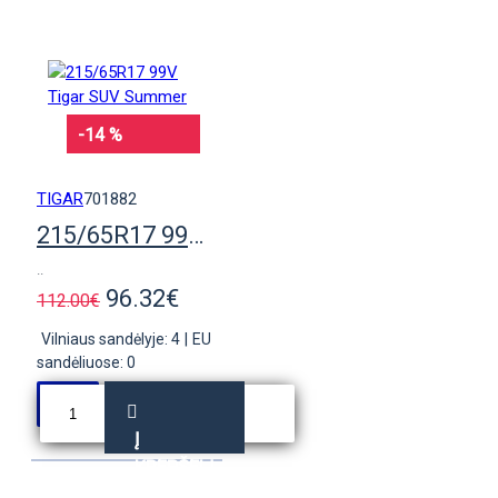
-14 %
TIGAR
701882
215/65R17 99V Tigar SUV Summer
..
96.32€
112.00€
Vilniaus sandėlyje: 4
|
EU
sandėliuose: 0
Į
KREPŠELĮ