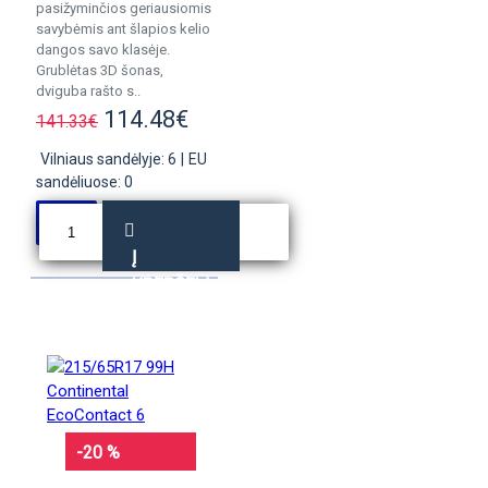
pasižyminčios geriausiomis
savybėmis ant šlapios kelio
dangos savo klasėje.
Grublėtas 3D šonas,
dviguba rašto s..
114.48€
141.33€
Vilniaus sandėlyje: 6
|
EU
sandėliuose: 0
Į
KREPŠELĮ
-20 %