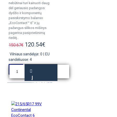
nebūtinai turi kainuoti daug:
dėl geriausio padangos
dydžio ir komponentų
pasiskirstymo balanso
„EcoContact™ 6“ ir jų
pažangus silikos mišinys
pagerina pasipriešinimą
riedėj..
120.54€
150.67€
Vilniaus sandėlyje: 0
|
EU
sandėliuose: 4
Į
KREPŠELĮ