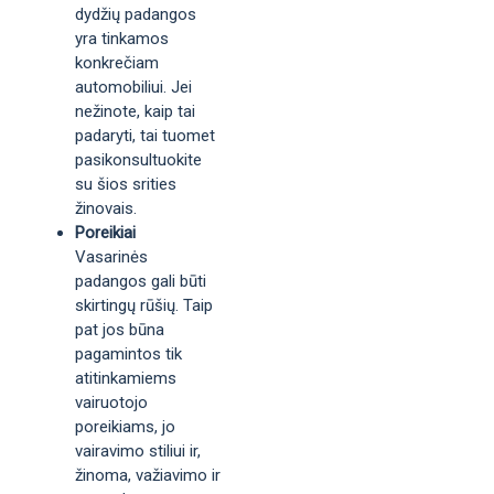
dydžių padangos
yra tinkamos
konkrečiam
automobiliui. Jei
nežinote, kaip tai
padaryti, tai tuomet
pasikonsultuokite
su šios srities
žinovais.
Poreikiai
Vasarinės
padangos gali būti
skirtingų rūšių. Taip
pat jos būna
pagamintos tik
atitinkamiems
vairuotojo
poreikiams, jo
vairavimo stiliui ir,
žinoma, važiavimo ir