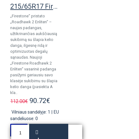
215/65R17 Firestone RoadHawk 2 Enliten
„Firestone“ pristato
„Roadhawk 2 Enliten“ –
naujas padangas,
užtikrinančias aukščiausią
sukibimą su šlapia kelio
danga, ilgesnę ridą ir
optimizuotas degalų
sąnaudas. Naujoji
„Firestone Roadhawk 2
Enliten“ vasarinė padanga
pasižymi geriausiu savo
klasėje sukibimu su šlapia
kelio danga (pasiekta A
kla..
90.72€
112.00€
Vilniaus sandėlyje: 1
|
EU
sandėliuose: 0