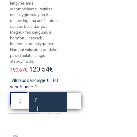
lengviesiems
automobiliams. Patirkite
naujo lygio valdymą bei
manevringumą ant šlapios ir
sausos kelio dangos.
Mėgaukitės saugumu ir
komfortu, nesvarbu,
kokiomis oro sąlygomis.
Nuo pat vairavimo pradžios
pasikliaukite saugiu
stabdymu dė..
120.54€
150.67€
Vilniaus sandėlyje: 0
|
EU
sandėliuose: 1
Į
KREPŠELĮ