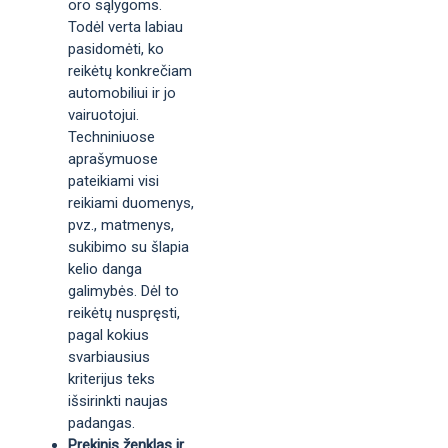
oro sąlygoms.
Todėl verta labiau
pasidomėti, ko
reikėtų konkrečiam
automobiliui ir jo
vairuotojui.
Techniniuose
aprašymuose
pateikiami visi
reikiami duomenys,
pvz., matmenys,
sukibimo su šlapia
kelio danga
galimybės. Dėl to
reikėtų nuspręsti,
pagal kokius
svarbiausius
kriterijus teks
išsirinkti naujas
padangas.
Prekinis ženklas ir