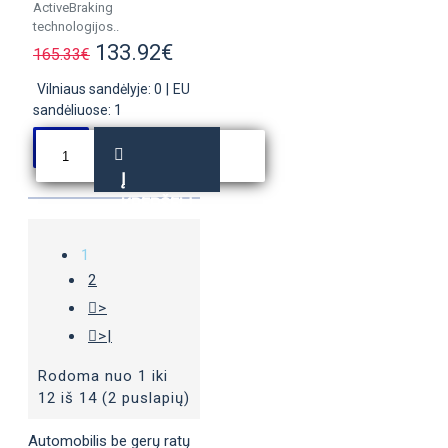
ActiveBraking
technologijos..
133.92€
165.33€
Vilniaus sandėlyje: 0
|
EU
sandėliuose: 1
Į
KREPŠELĮ
1
2
>
>|
Rodoma nuo 1 iki
12 iš 14 (2 puslapių)
Automobilis be gerų ratų