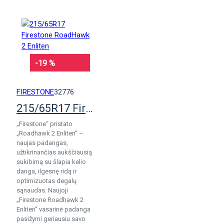
-19 %
FIRESTONE
32776
215/65R17 Firestone RoadHawk 2 Enliten
„Firestone“ pristato
„Roadhawk 2 Enliten“ –
naujas padangas,
užtikrinančias aukščiausią
sukibimą su šlapia kelio
danga, ilgesnę ridą ir
optimizuotas degalų
sąnaudas. Naujoji
„Firestone Roadhawk 2
Enliten“ vasarinė padanga
pasižymi geriausiu savo