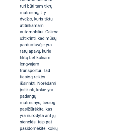
turi būti tam tikrų
matmenų, t. y.
dydžio, kuris tiktų
atitinkamam
automobiliui. Galime
užtikrinti, kad mūsų
parduotuvėje yra
ratų apavų, kurie
tiktų bet kokiam
lengvajam
transportui. Tad
tiesiog reikės
išsirinkti. Norėdami
įsitikinti, kokie yra
padangų
matmenys, tiesiog
pasižiūrėkite, kas
yra nurodyta ant jų
sienelės, taip pat
pasidomėkite, kokių