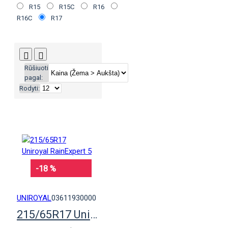
R15
R15C
R16
R16C
R17
Rūšiuoti
pagal:
Rodyti:
-18 %
UNIROYAL
03611930000
215/65R17 Uniroyal RainExpert 5