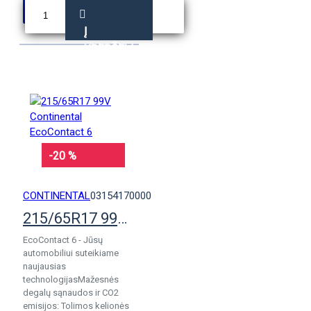
Į
KREPŠELĮ
-20 %
CONTINENTAL
03154170000
215/65R17 99V Continental EcoContact 6
EcoContact 6 - Jūsų
automobiliui suteikiame
naujausias
technologijasMažesnės
degalų sąnaudos ir CO2
emisijos: Tolimos kelionės