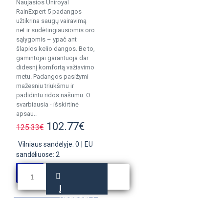
Naujasios Uniroyal
RainExpert 5 padangos
užtikrina saugų vairavimą
net ir sudėtingiausiomis oro
sąlygomis – ypač ant
šlapios kelio dangos. Be to,
gamintojai garantuoja dar
didesnį komfortą važiavimo
metu. Padangos pasižymi
mažesniu triukšmu ir
padidintu ridos našumu. O
svarbiausia - išskirtinė
apsau..
102.77€
125.33€
Vilniaus sandėlyje: 0
|
EU
sandėliuose: 2
Į
KREPŠELĮ