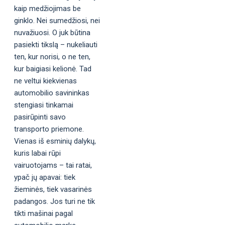
kaip medžiojimas be
ginklo. Nei sumedžiosi, nei
nuvažiuosi. O juk būtina
pasiekti tikslą – nukeliauti
ten, kur norisi, o ne ten,
kur baigiasi kelionė. Tad
ne veltui kiekvienas
automobilio savininkas
stengiasi tinkamai
pasirūpinti savo
transporto priemone.
Vienas iš esminių dalykų,
kuris labai rūpi
vairuotojams – tai ratai,
ypač jų apavai: tiek
žieminės, tiek vasarinės
padangos. Jos turi ne tik
tikti mašinai pagal