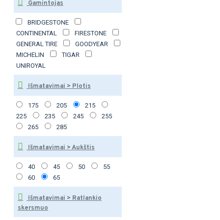
Gamintojas
BRIDGESTONE
CONTINENTAL
FIRESTONE
GENERAL TIRE
GOODYEAR
MICHELIN
TIGAR
UNIROYAL
Išmatavimai > Plotis
175
205
215
225
235
245
255
265
285
Išmatavimai > Aukštis
40
45
50
55
60
65
Išmatavimai > Ratlankio
skersmuo