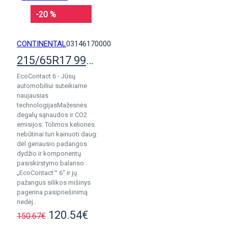
-20 %
CONTINENTAL
03146170000
215/65R17 99V Continental EcoContact 6
EcoContact 6 - Jūsų
automobiliui suteikiame
naujausias
technologijasMažesnės
degalų sąnaudos ir CO2
emisijos: Tolimos kelionės
nebūtinai turi kainuoti daug:
dėl geriausio padangos
dydžio ir komponentų
pasiskirstymo balanso
„EcoContact™ 6“ ir jų
pažangus silikos mišinys
pagerina pasipriešinimą
riedėj..
120.54€
150.67€