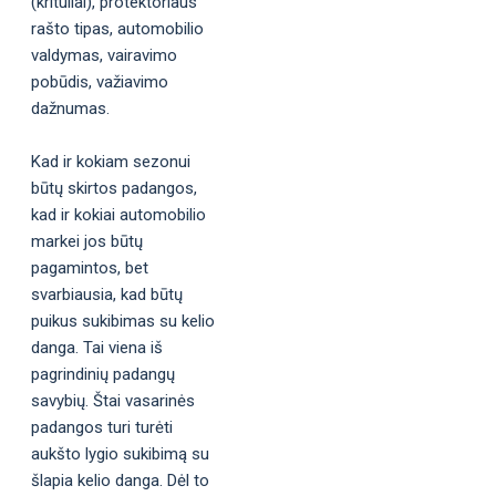
(krituliai), protektoriaus
rašto tipas, automobilio
valdymas, vairavimo
pobūdis, važiavimo
dažnumas.
Kad ir kokiam sezonui
būtų skirtos padangos,
kad ir kokiai automobilio
markei jos būtų
pagamintos, bet
svarbiausia, kad būtų
puikus sukibimas su kelio
danga. Tai viena iš
pagrindinių padangų
savybių. Štai vasarinės
padangos turi turėti
aukšto lygio sukibimą su
šlapia kelio danga. Dėl to