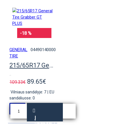
-18 %
GENERAL
04490140000
TIRE
215/65R17 General Tire Grabber GT PLUS
..
89.65€
109.33€
Vilniaus sandėlyje: 7
|
EU
sandėliuose: 0
Į
KREPŠELĮ