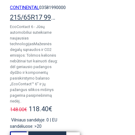
CONTINENTAL
03581990000
215/65R17 99H Continental EcoContact 6
EcoContact 6 - Jūsų
automobiliui suteikiame
naujausias
technologijasMažesnės
degalų sąnaudos ir CO2
emisijos: Tolimos kelionės
nebūtinai turi kainuoti daug:
dėl geriausio padangos
dydžio ir komponentų
pasiskirstymo balanso
„EcoContact™ 6“ ir jų
pažangus silikos mišinys
pagerina pasipriešinimą
riedėj..
118.40€
148.00€
Vilniaus sandėlyje: 0
|
EU
sandėliuose: >20