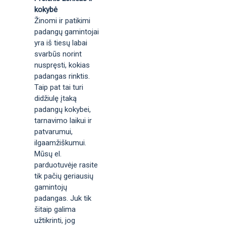
kokybė
Žinomi ir patikimi
padangų gamintojai
yra iš tiesų labai
svarbūs norint
nuspręsti, kokias
padangas rinktis.
Taip pat tai turi
didžiulę įtaką
padangų kokybei,
tarnavimo laikui ir
patvarumui,
ilgaamžiškumui.
Mūsų el.
parduotuvėje rasite
tik pačių geriausių
gamintojų
padangas. Juk tik
šitaip galima
užtikrinti, jog