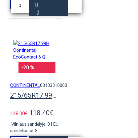
Į
KREPŠELĮ
-20 %
CONTINENTAL
03133310000
215/65R17 99H Continental EcoContact 6 Q
..
118.40€
148.00€
Vilniaus sandėlyje: 0
|
EU
sandėliuose: 8