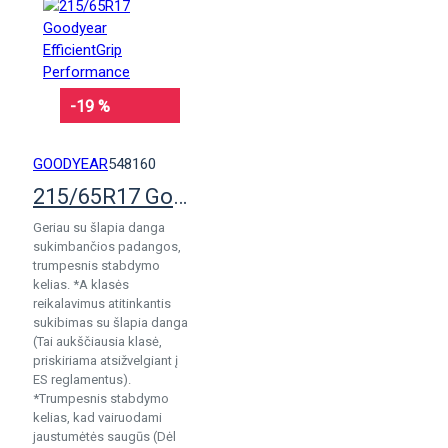
-19 %
GOODYEAR
548160
215/65R17 Goodyear EfficientGrip Performance
Geriau su šlapia danga
sukimbančios padangos,
trumpesnis stabdymo
kelias. *A klasės
reikalavimus atitinkantis
sukibimas su šlapia danga
(Tai aukščiausia klasė,
priskiriama atsižvelgiant į
ES reglamentus).
*Trumpesnis stabdymo
kelias, kad vairuodami
jaustumėtės saugūs (Dėl