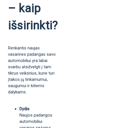
– kaip
išsirinkti?
Renkantis naujas
vasarines padangas savo
automobiliui yra labai
svarbu atsižvelgti į tam
tikrus veiksnius, kurie turi
įtakos jų tinkamumui,
saugumui ir kitiems
dalykams.
Dydis
Naujos padangos
automobiliui
vasaros sezonui