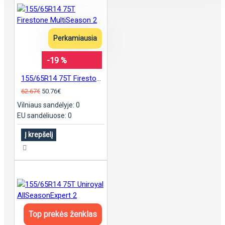
Perkamiausia
-19 %
155/65R14 75T Firestone MultiSeason 2
62.67€
50.76€
Vilniaus sandėlyje: 0
EU sandėliuose: 0
Į krepšelį
Top prekės ženklas