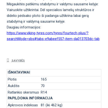
Mėgaukitės patikimu stabdymu ir valdymu sausame kelyje:
Vairuokite užtikrintai. Dėl specialios lamelių struktūros ir
didelio pėdsako ploto ši padanga užtikrina labai gerą
stabdymą ir valdymą sausame kelyje.
Daugiau informacijos:
https://www.viking-tyres.com/tyres/fourtech-plus/?
searchMode=sbs#tabs-e9abeef557-item-da013703dc-tab
SAVYBĖS
IŠMATAVIMAI
Plotis
165
Aukštis
70
Ratlankio skersmuo
R14
PAPILDOMA INFORMACIJA
Apkrovos indeksas
81 (iki 462 kg)