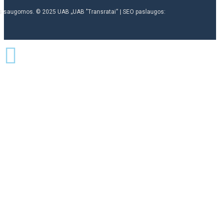
ės saugomos. © 2025 UAB „UAB "Transratai“ | SEO paslaugos: