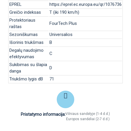
EPREL
https://eprel.ec.europa.eu/qr/1076736
Greičio indeksas
T (iki 190 km/h)
Protektoriaus
FourTech Plus
raštas
Sezoniškumas
Universalios
Išorinis triukšmas
B
Degalų naudojimo
C
efektyvumas
Sukibimas su šlapia
D
danga
Triukšmo lygis dB
71
Pristatymo informacija:
Vilniaus sandėlyje (1-4 d.d.)
Europos sandėliai (2-7 d.d.)