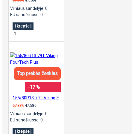
57.33€
47.58€
Vilniaus sandėlyje: 0
EU sandėliuose: 0
Į krepšelį
Top prekės ženklas
-17 %
155/80R13 79T Viking FourTech Plus
57.33€
47.58€
Vilniaus sandėlyje: 0
EU sandėliuose: 0
Į krepšelį