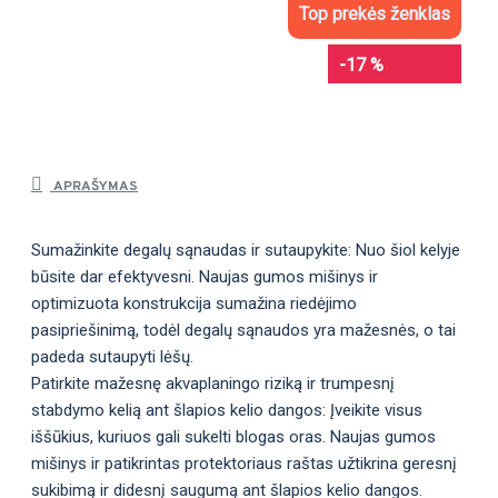
Top prekės ženklas
-17 %
APRAŠYMAS
Sumažinkite degalų sąnaudas ir sutaupykite: Nuo šiol kelyje
būsite dar efektyvesni. Naujas gumos mišinys ir
optimizuota konstrukcija sumažina riedėjimo
pasipriešinimą, todėl degalų sąnaudos yra mažesnės, o tai
padeda sutaupyti lėšų.
Patirkite mažesnę akvaplaningo riziką ir trumpesnį
stabdymo kelią ant šlapios kelio dangos: Įveikite visus
iššūkius, kuriuos gali sukelti blogas oras. Naujas gumos
mišinys ir patikrintas protektoriaus raštas užtikrina geresnį
sukibimą ir didesnį saugumą ant šlapios kelio dangos.