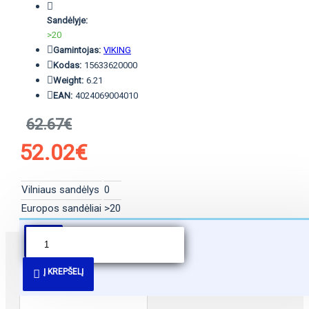
Sandėlyje:
>20
Gamintojas:
VIKING
Kodas:
15633620000
Weight:
6.21
EAN:
4024069004010
62.67€
52.02€
Vilniaus sandėlys
0
Europos sandėliai
>20
PANAŠŪS PASIŪLYMAI
Į KREPŠELĮ