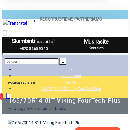
REGISTRUOTIEMS PARTNERIAMS
Skambinti
Mus rasite
spausti čia
Menu
Kontaktai
+370 5 260 90 10
Gramintojas
VIKING
0 prekė(s) - 0.00€
165/70R14 81T Viking FourTech Plus
0
165/70R14 81T Viking FourTech Plus
Jūsų prekių krepšelis tuščias