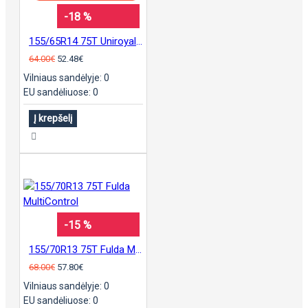
-18 %
155/65R14 75T Uniroyal AllSeasonExpert 2
64.00€
52.48€
Vilniaus sandėlyje: 0
EU sandėliuose: 0
Į krepšelį
-15 %
155/70R13 75T Fulda MultiControl
68.00€
57.80€
Vilniaus sandėlyje: 0
EU sandėliuose: 0