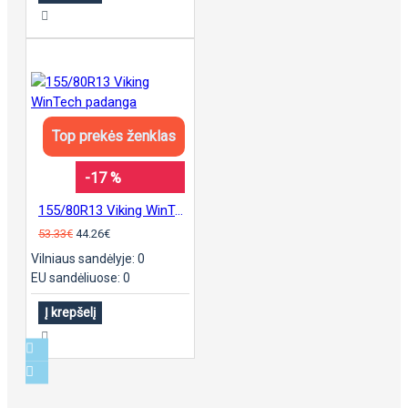
Top prekės ženklas
-17 %
155/80R13 Viking WinTech padanga
53.33€
44.26€
Vilniaus sandėlyje: 0
EU sandėliuose: 0
Į krepšelį