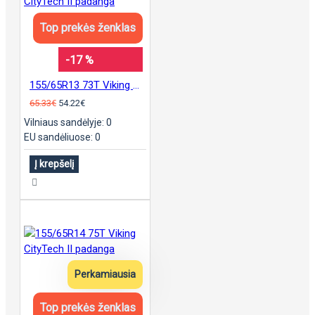
Top prekės ženklas
-17 %
155/65R13 73T Viking CityTech II padanga
65.33€
54.22€
Vilniaus sandėlyje: 0
EU sandėliuose: 0
Į krepšelį
Perkamiausia
Top prekės ženklas