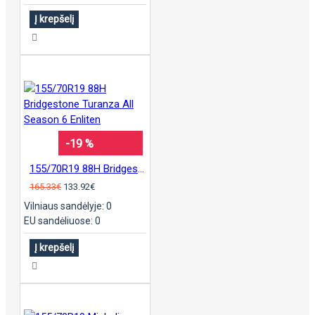
Į krepšelį
-19 %
155/70R19 88H Bridgestone Turanza All Season 6 Enliten
165.33€
133.92€
Vilniaus sandėlyje: 0
EU sandėliuose: 0
Į krepšelį