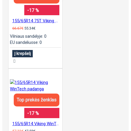
-17 %
155/65R14 75T Viking CityTech II padanga
66.67€
55.34€
Vilniaus sandėlyje: 0
EU sandėliuose: 0
Į krepšelį
Top prekės ženklas
-17 %
155/65R14 Viking WinTech padanga