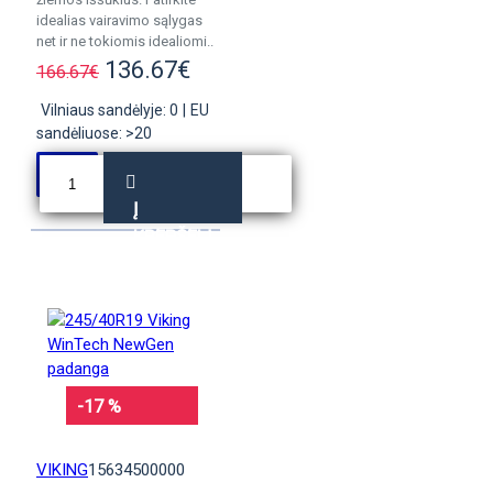
idealias vairavimo sąlygas
net ir ne tokiomis idealiomi..
136.67€
166.67€
Vilniaus sandėlyje: 0
|
EU
sandėliuose: >20
Į
KREPŠELĮ
-17 %
VIKING
15634500000