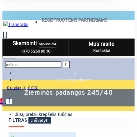
REGISTRUOTIEMS PARTNERIAMS
Skambinti
Mus rasite
spausti čia
Menu
Kontaktai
+370 5 260 90 10
Žieminės padangos
0 prekė(s) - 0.00€
Žieminės padangos 245/40
0
Jūsų prekių krepšelis tuščias
FILTRAS
išvalyti