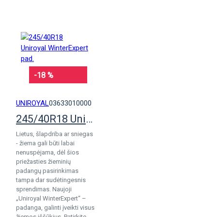
KREPŠELĮ
-18 %
UNIROYAL
03633010000
245/40R18 Uniroyal WinterExpert pad.
Lietus, šlapdriba ar sniegas
- žiema gali būti labai
nenuspėjama, dėl šios
priežasties žieminių
padangų pasirinkimas
tampa dar sudėtingesnis
sprendimas. Naujoji
„Uniroyal WinterExpert“ –
padanga, galinti įveikti visus
žiemos iššūkius. Patirkite