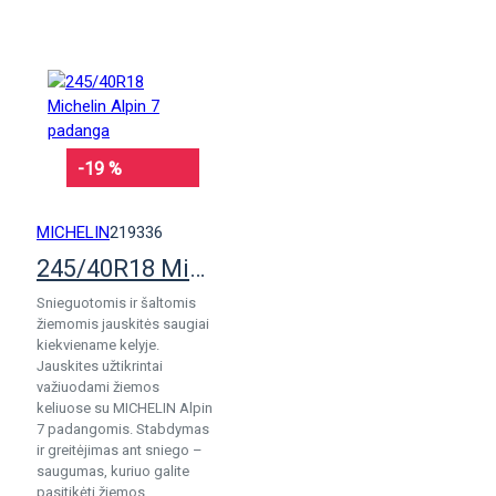
-19 %
MICHELIN
219336
245/40R18 Michelin Alpin 7 padanga
Snieguotomis ir šaltomis
žiemomis jauskitės saugiai
kiekviename kelyje.
Jauskites užtikrintai
važiuodami žiemos
keliuose su MICHELIN Alpin
7 padangomis. Stabdymas
ir greitėjimas ant sniego –
saugumas, kuriuo galite
pasitikėti žiemos