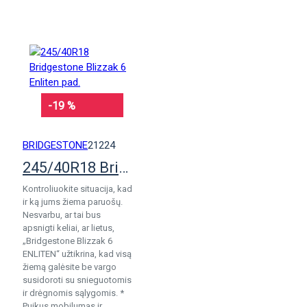
KREPŠELĮ
-19 %
BRIDGESTONE
21224
245/40R18 Bridgestone Blizzak 6 Enliten pad.
Kontroliuokite situacija, kad
ir ką jums žiema paruošų.
Nesvarbu, ar tai bus
apsnigti keliai, ar lietus,
„Bridgestone Blizzak 6
ENLITEN“ užtikrina, kad visą
žiemą galėsite be vargo
susidoroti su snieguotomis
ir drėgnomis sąlygomis. *
Puikus mobilumas ir