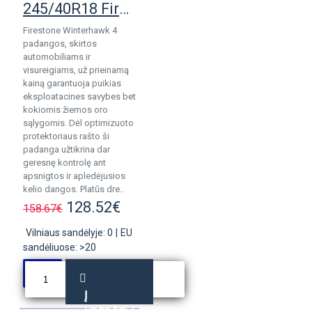
245/40R18 Firestone WinterHawk 4 pad.
Firestone Winterhawk 4
padangos, skirtos
automobiliams ir
visureigiams, už prieinamą
kainą garantuoja puikias
eksploatacines savybes bet
kokiomis žiemos oro
sąlygomis. Dėl optimizuoto
protektoriaus rašto ši
padanga užtikrina dar
geresnę kontrolę ant
apsnigtos ir apledėjusios
kelio dangos. Platūs dre..
128.52€
158.67€
Vilniaus sandėlyje: 0
|
EU
sandėliuose: >20
Į