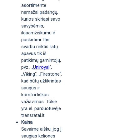
asortimente
nemažai padangų,
kurios skiriasi savo
savybėmis,
ilgaamžiškumu ir
paskirtimi. Itin
svarbu rinktis ratų
apavus tik iš
patikimų gamintojų,
pvz., „
Uniroyal
“,
„Viking“, „Firestone“,
kad būtų užtikrintas
saugus ir
komfortiškas
važiavimas. Tokie
yra el. parduotuvėje
transratai.lt.
Kaina
Savaime aišku, jog į
saugias keliones