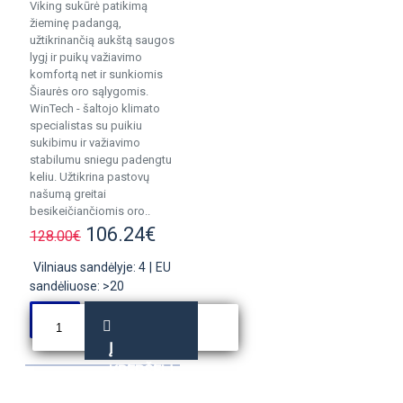
Viking sukūrė patikimą
žieminę padangą,
užtikrinančią aukštą saugos
lygį ir puikų važiavimo
komfortą net ir sunkiomis
Šiaurės oro sąlygomis.
WinTech - šaltojo klimato
specialistas su puikiu
sukibimu ir važiavimo
stabilumu sniegu padengtu
keliu. Užtikrina pastovų
našumą greitai
besikeičiančiomis oro..
106.24€
128.00€
Vilniaus sandėlyje: 4
|
EU
sandėliuose: >20
Į
KREPŠELĮ