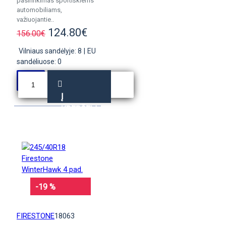
pasirinkimas sportiškiems
automobiliams,
važiuojantie..
124.80€
156.00€
Vilniaus sandėlyje: 8
|
EU
sandėliuose: 0
Į
KREPŠELĮ
-19 %
FIRESTONE
18063