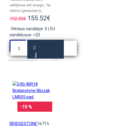
valdymas ant sniego. Tai
vienos geriausiai įv..
155.52€
192.00€
Vilniaus sandėlyje: 0
|
EU
sandėliuose: >20
Į
KREPŠELĮ
-19 %
BRIDGESTONE
16715