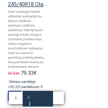
245/40R18 Otani WK1000
Otani padangos leidžia
užtikrintai susitvarkyti su
žiemos iššūkiais -
padangos užtikrina
sukibimą ir stabdymą ant
apsnigtos kelio dangos.
Optimalus protektoriaus
raštas tolygiam ir
komfortiškam važiavimui.
Otani yra vienas iš
gamintojų prekinių ženklų,
kurių pardavimo kaina yra
prieinamesnė vairuoto..
79.33€
93.33€
Vilniaus sandėlyje:
>20
|
EU sandėliuose: 0
Į