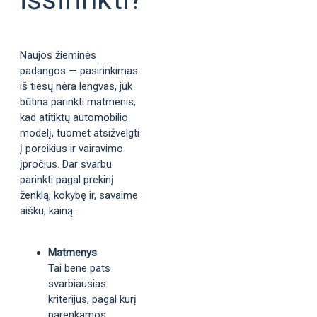
Naujos žieminės
padangos — pasirinkimas
iš tiesų nėra lengvas, juk
būtina parinkti matmenis,
kad atitiktų automobilio
modelį, tuomet atsižvelgti
į poreikius ir vairavimo
įpročius. Dar svarbu
parinkti pagal prekinį
ženklą, kokybę ir, savaime
aišku, kainą.
Matmenys
Tai bene pats
svarbiausias
kriterijus, pagal kurį
parenkamos