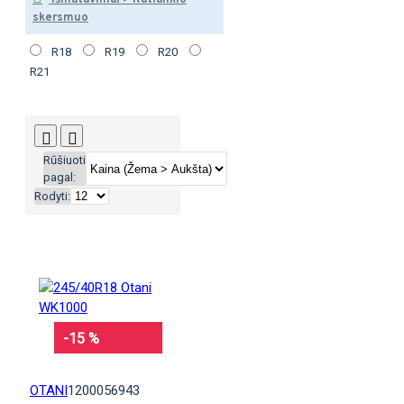
Išmatavimai > Ratlankio
skersmuo
R18
R19
R20
R21
Rūšiuoti
pagal:
Rodyti:
-15 %
OTANI
1200056943