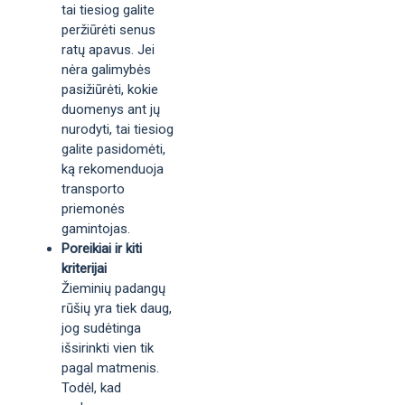
tai tiesiog galite
peržiūrėti senus
ratų apavus. Jei
nėra galimybės
pasižiūrėti, kokie
duomenys ant jų
nurodyti, tai tiesiog
galite pasidomėti,
ką rekomenduoja
transporto
priemonės
gamintojas.
Poreikiai ir kiti
kriterijai
Žieminių padangų
rūšių yra tiek daug,
jog sudėtinga
išsirinkti vien tik
pagal matmenis.
Todėl, kad