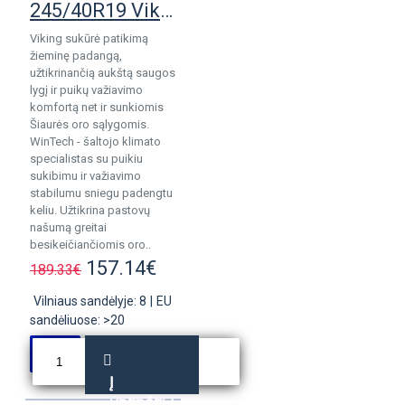
245/40R19 Viking WinTech NewGen padanga
Viking sukūrė patikimą
žieminę padangą,
užtikrinančią aukštą saugos
lygį ir puikų važiavimo
komfortą net ir sunkiomis
Šiaurės oro sąlygomis.
WinTech - šaltojo klimato
specialistas su puikiu
sukibimu ir važiavimo
stabilumu sniegu padengtu
keliu. Užtikrina pastovų
našumą greitai
besikeičiančiomis oro..
157.14€
189.33€
Vilniaus sandėlyje: 8
|
EU
sandėliuose: >20
Į