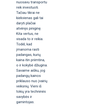
nuosavu transportu
reik investuoti.
Tačiau tikrai ne
kiekvienas gali tai
daryti plačiai
atvėręs piniginę.
Kita vertus, ne
visada to ir reikia.
Todėl, kad
įmanoma rasti
padangas, kurių
kaina itin priimtina,
o ir kokybė džiugina.
Savaime aišku, jog
padangų kainos
priklauso nuo įvairių
veiksnių. Vieni iš
tokių yra techninės
savybės ir
gamintojas.