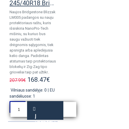
245/40R18 Bridgestone Blizzak LM005 pad.
Naujos Bridgestone Blizzak
LM005 padangos su nauju
protektoriaus raštu, kuris
išsiskiria NanoPro-Tech
mišiniu, su kuriuo bus
saugu važiuoti tiek
drėgnomis sąlygomis, tiek
apsnigta arba apledėjusia
kelio danga. Padidintas
atstumas tarp protektoriaus
blokelių ir Zig-Zag tipo
grioveliai taip pat užtikr..
168.47€
207.99€
Vilniaus sandėlyje: 0
|
EU
sandėliuose: 1
Į
KREPŠELĮ