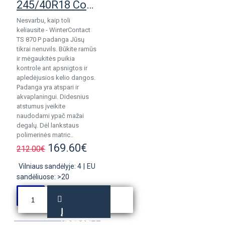
245/40R18 Conti WinterContact TS870P
Nesvarbu, kaip toli
keliausite - WinterContact
TS 870 P padanga Jūsų
tikrai nenuvils. Būkite ramūs
ir mėgaukitės puikia
kontrole ant apsnigtos ir
apledėjusios kelio dangos.
Padanga yra atspari ir
akvaplaningui. Didesnius
atstumus įveikite
naudodami ypač mažai
degalų. Dėl lankstaus
polimerinės matric..
169.60€
212.00€
Vilniaus sandėlyje: 4
|
EU
sandėliuose: >20
Į
KREPŠELĮ