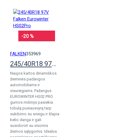
-20 %
FALKEN
353969
245/40R18 97V Falken Eurowinter HS02Pro
Naujos kartos dinamiškos
žieminės padangos
automobiliams ir
visureigiams. Pažangus
EUROWINTER HS02 PRO
gumos mišinys pasiekia
tobulą pusiausvyrą tarp
sukibimo su sniegu ir šlapia
kelio danga ir gali
susidoroti su visomis
žiemos sąlygomis. Idealus