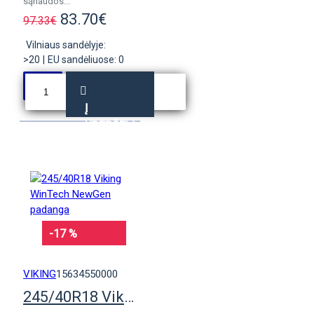
sąnaudos...
83.70€
97.33€
Vilniaus sandėlyje:
>20
|
EU sandėliuose: 0
Į
KREPŠELĮ
-17 %
VIKING
15634550000
245/40R18 Viking WinTech NewGen padanga