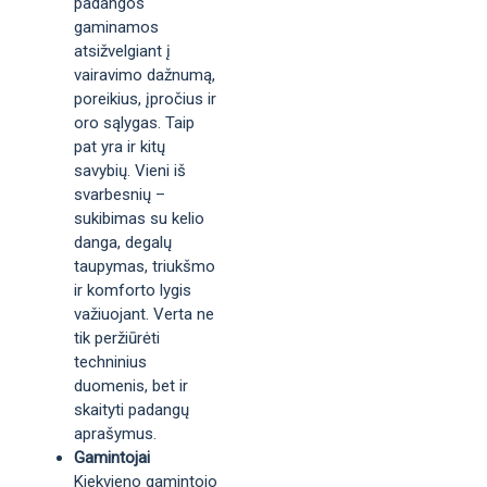
padangos
gaminamos
atsižvelgiant į
vairavimo dažnumą,
poreikius, įpročius ir
oro sąlygas. Taip
pat yra ir kitų
savybių. Vieni iš
svarbesnių –
sukibimas su kelio
danga, degalų
taupymas, triukšmo
ir komforto lygis
važiuojant. Verta ne
tik peržiūrėti
techninius
duomenis, bet ir
skaityti padangų
aprašymus.
Gamintojai
Kiekvieno gamintojo