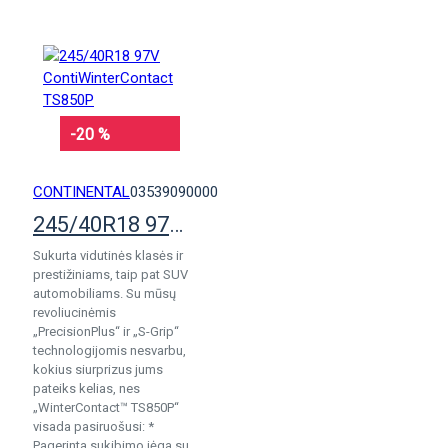
-20 %
CONTINENTAL
03539090000
245/40R18 97V ContiWinterContact TS850P
Sukurta vidutinės klasės ir
prestižiniams, taip pat SUV
automobiliams. Su mūsų
revoliucinėmis
„PrecisionPlus“ ir „S-Grip“
technologijomis nesvarbu,
kokius siurprizus jums
pateiks kelias, nes
„WinterContact™ TS850P“
visada pasiruošusi: *
Pagerinta sukibimo jėga su