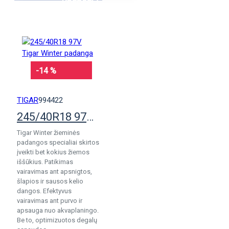
KREPŠELĮ
-14 %
TIGAR
994422
245/40R18 97V Tigar Winter padanga
Tigar Winter žieminės
padangos specialiai skirtos
įveikti bet kokius žiemos
iššūkius. Patikimas
vairavimas ant apsnigtos,
šlapios ir sausos kelio
dangos. Efektyvus
vairavimas ant purvo ir
apsauga nuo akvaplaningo.
Be to, optimizuotos degalų