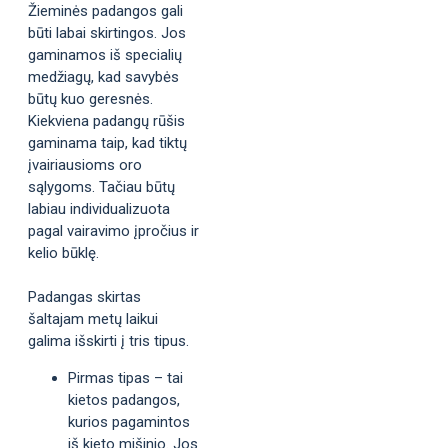
Žieminės padangos gali
būti labai skirtingos. Jos
gaminamos iš specialių
medžiagų, kad savybės
būtų kuo geresnės.
Kiekviena padangų rūšis
gaminama taip, kad tiktų
įvairiausioms oro
sąlygoms. Tačiau būtų
labiau individualizuota
pagal vairavimo įpročius ir
kelio būklę.
Padangas skirtas
šaltajam metų laikui
galima išskirti į tris tipus.
Pirmas tipas – tai
kietos padangos,
kurios pagamintos
iš kieto mišinio. Jos