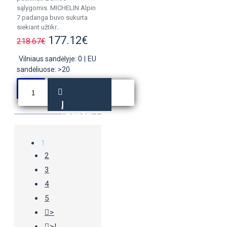
sąlygomis. MICHELIN Alpin
7 padanga buvo sukurta
siekiant užtikr..
177.12€
218.67€
Vilniaus sandėlyje: 0
|
EU
sandėliuose: >20
Į
KREPŠELĮ
1
2
3
4
5
>
>|