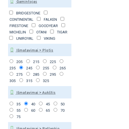
Gamintojas
BRIDGESTONE
CONTINENTAL
FALKEN
FIRESTONE
GOODYEAR
MICHELIN
OTANI
TIGAR
UNIROYAL
VIKING
Išmatavimai > Plotis
205
215
225
235
245
255
265
275
285
295
305
315
325
Išmatavimai > Aukštis
35
40
45
50
55
60
65
70
75