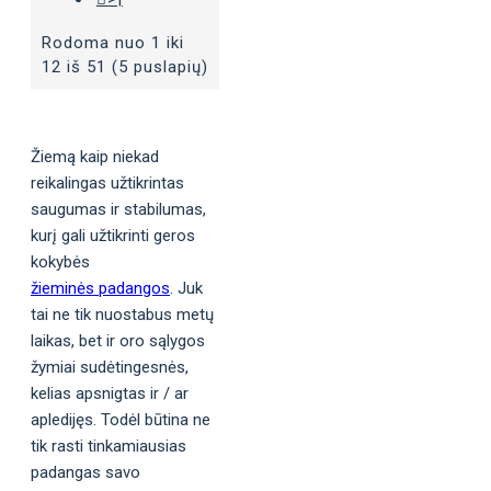
Rodoma nuo 1 iki
12 iš 51 (5 puslapių)
Žiemą kaip niekad
reikalingas užtikrintas
saugumas ir stabilumas,
kurį gali užtikrinti geros
kokybės
žieminės padangos
. Juk
tai ne tik nuostabus metų
laikas, bet ir oro sąlygos
žymiai sudėtingesnės,
kelias apsnigtas ir / ar
apledijęs. Todėl būtina ne
tik rasti tinkamiausias
padangas savo