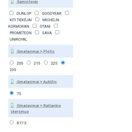
Gamintojas
DUNLOP
GOODYEAR
KITI TIEKĖJAI
MICHELIN
KORMORAN
OTANI
PROMETEON
SAVA
UNIROYAL
Išmatavimai > Plotis
205
215
225
235
Išmatavimai > Aukštis
75
Išmatavimai > Ratlankio
skersmuo
R17.5