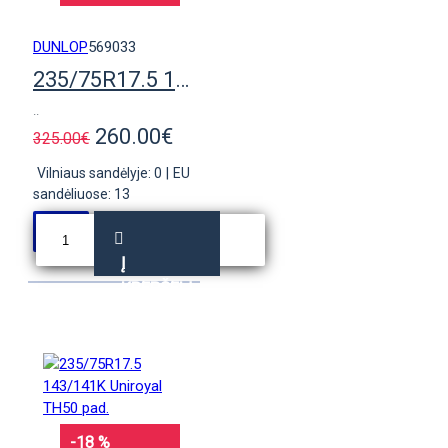
DUNLOP
569033
235/75R17.5 132/130M Dunlop SP346 pad.
..
260.00€
325.00€
Vilniaus sandėlyje: 0
|
EU
sandėliuose: 13
Į
KREPŠELĮ
-18 %