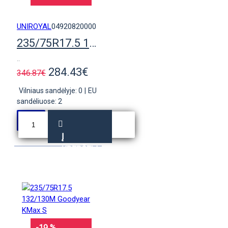
UNIROYAL
04920820000
235/75R17.5 143/141K Uniroyal TH50 pad.
..
284.43€
346.87€
Vilniaus sandėlyje: 0
|
EU
sandėliuose: 2
Į
KREPŠELĮ
-19 %