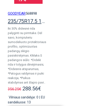
GOODYEAR
568898
235/75R17.5 132/130M Goodyear KMax S
Iki 30% didesnė rida
palyginti su pirmtake. Dėl
savo, kompiuteriu
sumodeliuoto protektoriaus
profilio, optimizuotas
padangų slėgio
pasiskirstymas. KMaks S
padangos siūlo: *Didelė
rida ir tolygus dėvėjimasis;
*Didesnis atsparumas;
*Patogus valdymas ir puiki
reakcija; *Puikus
stabdymas ant šlapio pavi..
288.56€
356.25€
Vilniaus sandėlyje: 0
|
EU
sandėliuose: 13