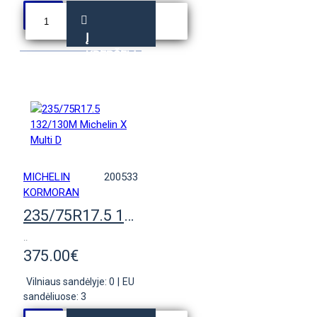
Į
KREPŠELĮ
MICHELIN
200533
KORMORAN
235/75R17.5 132/130M Michelin X Multi D
..
375.00€
Vilniaus sandėlyje: 0
|
EU
sandėliuose: 3