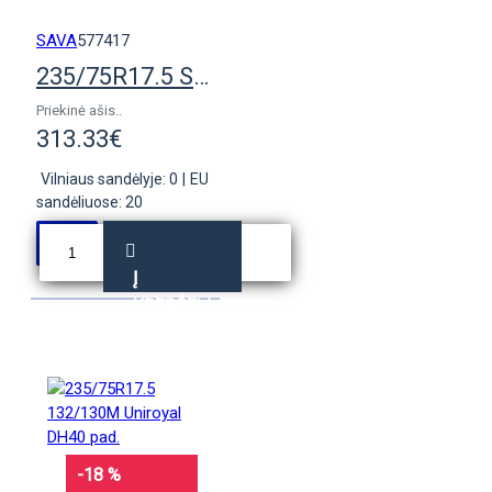
SAVA
577417
235/75R17.5 Sava Avant A4 132/130M
Priekinė ašis..
313.33€
Vilniaus sandėlyje: 0
|
EU
sandėliuose: 20
Į
KREPŠELĮ
-18 %