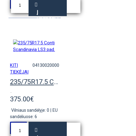
Į
KREPŠELĮ
KITI
04130020000
TIEKĖJAI
235/75R17.5 Conti Scandinavia LS3 pad.
..
375.00€
Vilniaus sandėlyje: 0
|
EU
sandėliuose: 6