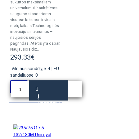
sukurtos maksimaliam
universalumui ir aukštiems
saugumo standartams
visuose keliuose ir visais
metų laikais.Technologinės
inovacijos ir tvarumas –
naujosios serijos
pagrindas. Ateitis yra dabar.
Naujausios diz..
293.33€
Vilniaus sandėlyje: 4
|
EU
sandėliuose: 0
Į
KREPŠELĮ