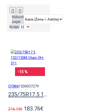
Rūšiuoti
pagal:
Rodyti:
-15 %
OTANI
1200037279
235/75R17.5 132/130M Otani OH-311
..
183.76€
216.19€