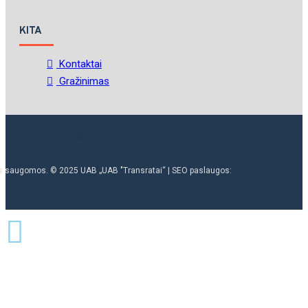
KITA
Kontaktai
Gražinimas
ės saugomos. © 2025 UAB „UAB "Transratai“ | SEO paslaugos: