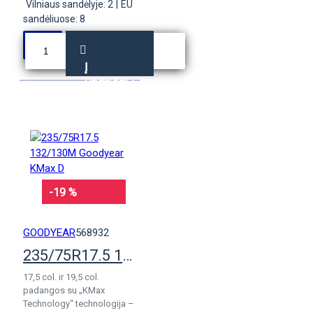
Vilniaus sandėlyje: 2
|
EU
sandėliuose: 8
Į
KREPŠELĮ
-19 %
GOODYEAR
568932
235/75R17.5 132/130M Goodyear KMax D
17,5 col. ir 19,5 col.
padangos su „KMax
Technology“ technologija –