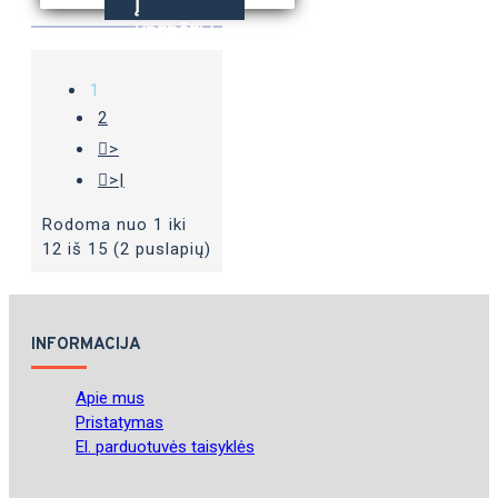
Į
KREPŠELĮ
1
2
>
>|
Rodoma nuo 1 iki
12 iš 15 (2 puslapių)
INFORMACIJA
Apie mus
Pristatymas
El. parduotuvės taisyklės