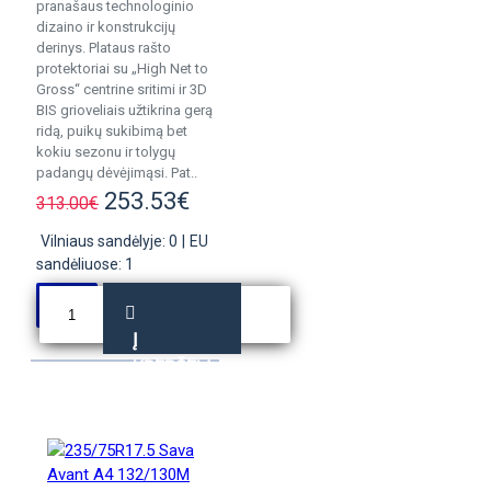
pranašaus technologinio
dizaino ir konstrukcijų
derinys. Plataus rašto
protektoriai su „High Net to
Gross“ centrine sritimi ir 3D
BIS grioveliais užtikrina gerą
ridą, puikų sukibimą bet
kokiu sezonu ir tolygų
padangų dėvėjimąsi. Pat..
253.53€
313.00€
Vilniaus sandėlyje: 0
|
EU
sandėliuose: 1
Į
KREPŠELĮ