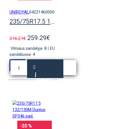
UNIROYAL
04221460000
235/75R17.5 132/130M Uniroyal DH40 pad.
..
259.29€
316.21€
Vilniaus sandėlyje: 8
|
EU
sandėliuose: 4
Į
KREPŠELĮ
-20 %