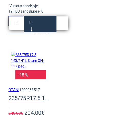
Vilniaus sandėlyje:
19
|
EU sandėliuose: 0
Į
KREPŠELĮ
-15 %
OTANI
1200068517
235/75R17.5 143/141L Otani OH-117 pad.
..
204.00€
240.00€