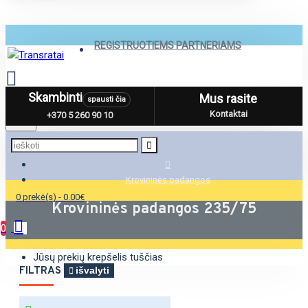
REGISTRUOTIEMS PARTNERIAMS
Skambinti
Mus rasite
spausti čia
Menu
Kontaktai
+370 5 260 90 10
Krovininės padangos
0 prekė(s) - 0.00€
Krovininės padangos 235/75
0
Jūsų prekių krepšelis tuščias
FILTRAS
išvalyti