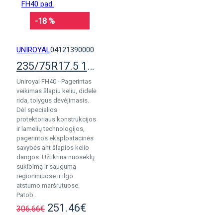
-18 %
UNIROYAL
04121390000
235/75R17.5 132/130M Uniroyal FH40 pad.
Uniroyal FH40 - Pagerintas
veikimas šlapiu keliu, didelė
rida, tolygus dėvėjimasis.
Dėl specialios
protektoriaus konstrukcijos
ir lamelių technologijos,
pagerintos eksploatacinės
savybės ant šlapios kelio
dangos. Užtikrina nuoseklų
sukibimą ir saugumą
regioniniuose ir ilgo
atstumo maršrutuose.
Patob..
251.46€
306.66€