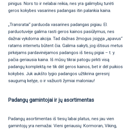
pinigus. Nors to ir nelabai reikia, nes yra galimybių turėti
geros kokybes vasarines padangas itin palankia kaina.
„Transratai“ parduoda vasarines padangas pigiau. El.
parduotuvėje galima rasti geros kainos pasiūlymus, nes
dažnai vykdoma akcija. Tad dažnas žmogus įsigyja „apavus“
ratams internetu būtent čia. Galima sakyti, jog ištisus metus
pirkėjams pardavinėjamos padangos iš tiesų pigiai – t. y.
pačia geriausia kaina. Iš mūsų tikrai patogu pirkti visą
padangų komplektą ne tik dėl geros kainos, bet ir dėl puikios
kokybės. Juk aukšto lygio padangos užtikrina geresnį
saugumą kelyje, o ir važiuoti žymiai maloniau!
Padangų gamintojai ir jų asortimentas
Padangų asortimentas iš tiesų labai platus, nes jau vien
gamintojų yra nemažai. Vieni geriausių: Kormoran, Viking,