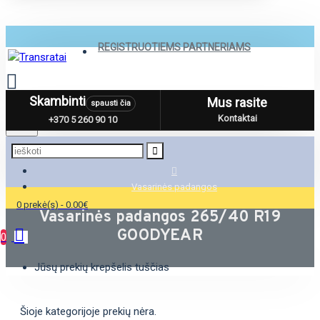
REGISTRUOTIEMS PARTNERIAMS
Skambinti
Mus rasite
spausti čia
Menu
Kontaktai
+370 5 260 90 10
Vasarinės padangos
0 prekė(s) - 0.00€
Vasarinės padangos 265/40 R19
GOODYEAR
0
Jūsų prekių krepšelis tuščias
Šioje kategorijoje prekių nėra.