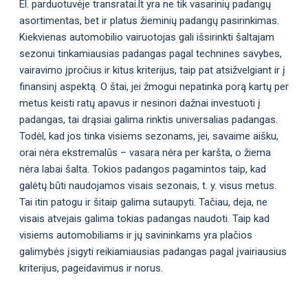
El. parduotuvėje transratai.lt yra ne tik vasarinių padangų
asortimentas, bet ir platus žieminių padangų pasirinkimas.
Kiekvienas automobilio vairuotojas gali išsirinkti šaltajam
sezonui tinkamiausias padangas pagal technines savybes,
vairavimo įpročius ir kitus kriterijus, taip pat atsižvelgiant ir į
finansinį aspektą. O štai, jei žmogui nepatinka porą kartų per
metus keisti ratų apavus ir nesinori dažnai investuoti į
padangas, tai drąsiai galima rinktis universalias padangas.
Todėl, kad jos tinka visiems sezonams, jei, savaime aišku,
orai nėra ekstremalūs – vasara nėra per karšta, o žiema
nėra labai šalta. Tokios padangos pagamintos taip, kad
galėtų būti naudojamos visais sezonais, t. y. visus metus.
Tai itin patogu ir šitaip galima sutaupyti. Tačiau, deja, ne
visais atvejais galima tokias padangas naudoti. Taip kad
visiems automobiliams ir jų savininkams yra plačios
galimybės įsigyti reikiamiausias padangas pagal įvairiausius
kriterijus, pageidavimus ir norus.