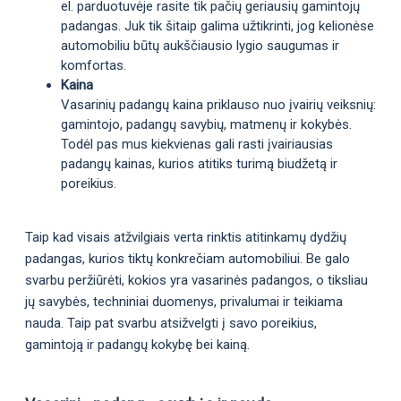
el. parduotuvėje rasite tik pačių geriausių gamintojų
padangas. Juk tik šitaip galima užtikrinti, jog kelionėse
automobiliu būtų aukščiausio lygio saugumas ir
komfortas.
Kaina
Vasarinių padangų kaina priklauso nuo įvairių veiksnių:
gamintojo, padangų savybių, matmenų ir kokybės.
Todėl pas mus kiekvienas gali rasti įvairiausias
padangų kainas, kurios atitiks turimą biudžetą ir
poreikius.
Taip kad visais atžvilgiais verta rinktis atitinkamų dydžių
padangas, kurios tiktų konkrečiam automobiliui. Be galo
svarbu peržiūrėti, kokios yra vasarinės padangos, o tiksliau
jų savybės, techniniai duomenys, privalumai ir teikiama
nauda. Taip pat svarbu atsižvelgti į savo poreikius,
gamintoją ir padangų kokybę bei kainą.