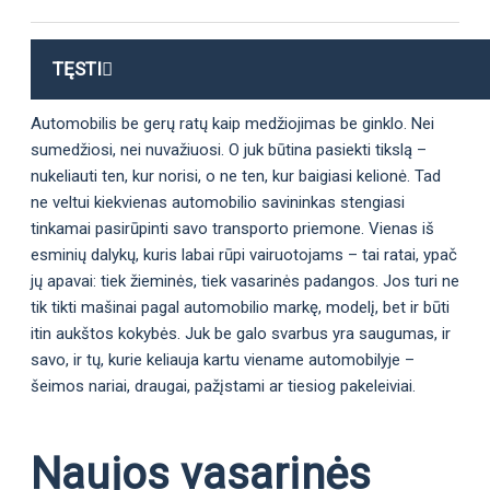
TĘSTI
Automobilis be gerų ratų kaip medžiojimas be ginklo. Nei
sumedžiosi, nei nuvažiuosi. O juk būtina pasiekti tikslą –
nukeliauti ten, kur norisi, o ne ten, kur baigiasi kelionė. Tad
ne veltui kiekvienas automobilio savininkas stengiasi
tinkamai pasirūpinti savo transporto priemone. Vienas iš
esminių dalykų, kuris labai rūpi vairuotojams – tai ratai, ypač
jų apavai: tiek žieminės, tiek vasarinės padangos. Jos turi ne
tik tikti mašinai pagal automobilio markę, modelį, bet ir būti
itin aukštos kokybės. Juk be galo svarbus yra saugumas, ir
savo, ir tų, kurie keliauja kartu viename automobilyje –
šeimos nariai, draugai, pažįstami ar tiesiog pakeleiviai.
Naujos vasarinės