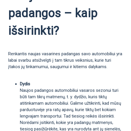
padangos – kaip
išsirinkti?
Renkantis naujas vasarines padangas savo automobiliui yra
labai svarbu atsižvelgti į tam tikrus veiksnius, kurie turi
įtakos jų tinkamumui, saugumui ir kitiems dalykams.
Dydis
Naujos padangos automobiliui vasaros sezonui turi
būti tam tikrų matmenų, t. y. dydžio, kuris tiktų
atitinkamam automobiliui. Galime užtikrinti, kad mūsų
parduotuvėje yra ratų apavų, kurie tiktų bet kokiam
lengvajam transportui. Tad tiesiog reikės išsirinkti.
Norėdami įsitikinti, kokie yra padangų matmenys,
tiesiog pasižiūrėkite, kas yra nurodyta ant jų sienelės,