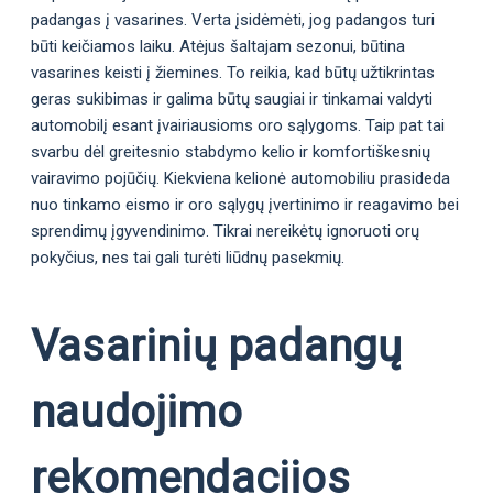
padangas į vasarines. Verta įsidėmėti, jog padangos turi
būti keičiamos laiku. Atėjus šaltajam sezonui, būtina
vasarines keisti į žiemines. To reikia, kad būtų užtikrintas
geras sukibimas ir galima būtų saugiai ir tinkamai valdyti
automobilį esant įvairiausioms oro sąlygoms. Taip pat tai
svarbu dėl greitesnio stabdymo kelio ir komfortiškesnių
vairavimo pojūčių. Kiekviena kelionė automobiliu prasideda
nuo tinkamo eismo ir oro sąlygų įvertinimo ir reagavimo bei
sprendimų įgyvendinimo. Tikrai nereikėtų ignoruoti orų
pokyčius, nes tai gali turėti liūdnų pasekmių.
Vasarinių padangų
naudojimo
rekomendacijos