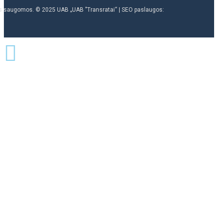
ės saugomos. © 2025 UAB „UAB "Transratai“ | SEO paslaugos: