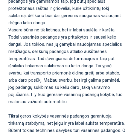
padangos yra gaminamos taip, jog būtų specialus
protektoriaus raštas ir grioveliai, kurie užtikrintų tokį
sukibimą, dėl kurio bus dar geresnis saugumas važiuojant
drėgna kelio danga.
Vasara būna ne tik lietinga, bet ir labai saulėta ir karšta.
Todėl vasarinės padangos yra pritaikytos ir sausai kelio
dangai. Jos tokios, nes jų gamybai naudojamas specialios
medžiagos, dėl kurių padangos atlaiko aukštesnes
temperatūras. Tad išvengiama deformacijos ir taip pat
išsilaiko tinkamas sukibimas su kelio danga. Tai ypač
svarbu, kai transporto priemonė didina greitį arba stabdo,
arba daro posūkį. Mažiau svarbu, bet irgi galima paminėti,
jog padangų sukibimas su keliu daro įtaką vairavimo
pojūčiams, t. y. kuo geresnė vasarinių padangų kokybė, tuo
maloniau važiuoti automobiliu.
Tikrai geros kokybės vasarinės padangos garantuoja
tinkamą stabdymą, net jeigu ir yra labai aukšta temperatūra.
Būtent tokias technines savybes turi vasarinės padangos. O