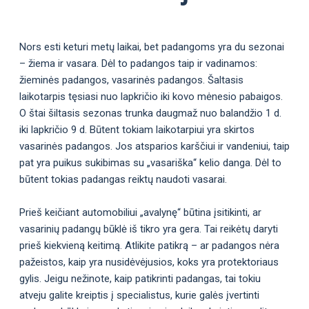
Nors esti keturi metų laikai, bet padangoms yra du sezonai
– žiema ir vasara. Dėl to padangos taip ir vadinamos:
žieminės padangos, vasarinės padangos. Šaltasis
laikotarpis tęsiasi nuo lapkričio iki kovo mėnesio pabaigos.
O štai šiltasis sezonas trunka daugmaž nuo balandžio 1 d.
iki lapkričio 9 d. Būtent tokiam laikotarpiui yra skirtos
vasarinės padangos. Jos atsparios karščiui ir vandeniui, taip
pat yra puikus sukibimas su „vasariška“ kelio danga. Dėl to
būtent tokias padangas reiktų naudoti vasarai.
Prieš keičiant automobiliui „avalynę“ būtina įsitikinti, ar
vasarinių padangų būklė iš tikro yra gera. Tai reikėtų daryti
prieš kiekvieną keitimą. Atlikite patikrą – ar padangos nėra
pažeistos, kaip yra nusidėvėjusios, koks yra protektoriaus
gylis. Jeigu nežinote, kaip patikrinti padangas, tai tokiu
atveju galite kreiptis į specialistus, kurie galės įvertinti