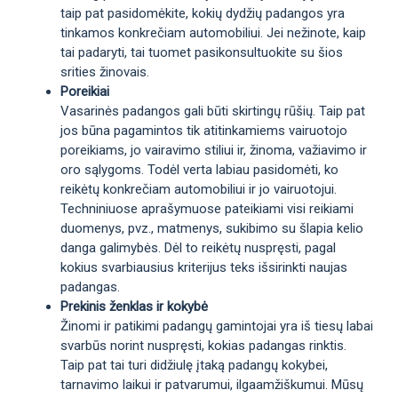
taip pat pasidomėkite, kokių dydžių padangos yra
tinkamos konkrečiam automobiliui. Jei nežinote, kaip
tai padaryti, tai tuomet pasikonsultuokite su šios
srities žinovais.
Poreikiai
Vasarinės padangos gali būti skirtingų rūšių. Taip pat
jos būna pagamintos tik atitinkamiems vairuotojo
poreikiams, jo vairavimo stiliui ir, žinoma, važiavimo ir
oro sąlygoms. Todėl verta labiau pasidomėti, ko
reikėtų konkrečiam automobiliui ir jo vairuotojui.
Techniniuose aprašymuose pateikiami visi reikiami
duomenys, pvz., matmenys, sukibimo su šlapia kelio
danga galimybės. Dėl to reikėtų nuspręsti, pagal
kokius svarbiausius kriterijus teks išsirinkti naujas
padangas.
Prekinis ženklas ir kokybė
Žinomi ir patikimi padangų gamintojai yra iš tiesų labai
svarbūs norint nuspręsti, kokias padangas rinktis.
Taip pat tai turi didžiulę įtaką padangų kokybei,
tarnavimo laikui ir patvarumui, ilgaamžiškumui. Mūsų