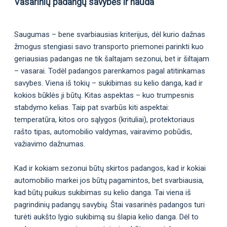
Vasarinių padangų savybės ir nauda
Saugumas – bene svarbiausias kriterijus, dėl kurio dažnas
žmogus stengiasi savo transporto priemonei parinkti kuo
geriausias padangas ne tik šaltajam sezonui, bet ir šiltajam
– vasarai. Todėl padangos parenkamos pagal atitinkamas
savybes. Viena iš tokių – sukibimas su kelio danga, kad ir
kokios būklės ji būtų. Kitas aspektas – kuo trumpesnis
stabdymo kelias. Taip pat svarbūs kiti aspektai:
temperatūra, kitos oro sąlygos (krituliai), protektoriaus
rašto tipas, automobilio valdymas, vairavimo pobūdis,
važiavimo dažnumas.
Kad ir kokiam sezonui būtų skirtos padangos, kad ir kokiai
automobilio markei jos būtų pagamintos, bet svarbiausia,
kad būtų puikus sukibimas su kelio danga. Tai viena iš
pagrindinių padangų savybių. Štai vasarinės padangos turi
turėti aukšto lygio sukibimą su šlapia kelio danga. Dėl to