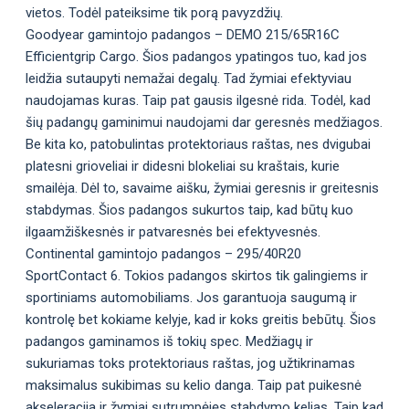
vietos. Todėl pateiksime tik porą pavyzdžių.
Goodyear gamintojo padangos – DEMO 215/65R16C
Efficientgrip Cargo. Šios padangos ypatingos tuo, kad jos
leidžia sutaupyti nemažai degalų. Tad žymiai efektyviau
naudojamas kuras. Taip pat gausis ilgesnė rida. Todėl, kad
šių padangų gaminimui naudojami dar geresnės medžiagos.
Be kita ko, patobulintas protektoriaus raštas, nes dvigubai
platesni grioveliai ir didesni blokeliai su kraštais, kurie
smailėja. Dėl to, savaime aišku, žymiai geresnis ir greitesnis
stabdymas. Šios padangos sukurtos taip, kad būtų kuo
ilgaamžiškesnės ir patvaresnės bei efektyvesnės.
Continental gamintojo padangos – 295/40R20
SportContact 6. Tokios padangos skirtos tik galingiems ir
sportiniams automobiliams. Jos garantuoja saugumą ir
kontrolę bet kokiame kelyje, kad ir koks greitis bebūtų. Šios
padangos gaminamos iš tokių spec. Medžiagų ir
sukuriamas toks protektoriaus raštas, jog užtikrinamas
maksimalus sukibimas su kelio danga. Taip pat puikesnė
akseleracija ir žymiai sutrumpėjęs stabdymo kelias. Taip kad