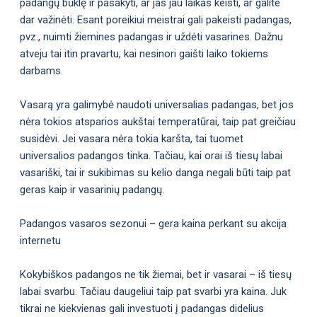
padangų būklę ir pasakyti, ar jas jau laikas keisti, ar galite
dar važinėti. Esant poreikiui meistrai gali pakeisti padangas,
pvz., nuimti žiemines padangas ir uždėti vasarines. Dažnu
atveju tai itin pravartu, kai nesinori gaišti laiko tokiems
darbams.
Vasarą yra galimybė naudoti universalias padangas, bet jos
nėra tokios atsparios aukštai temperatūrai, taip pat greičiau
susidėvi. Jei vasara nėra tokia karšta, tai tuomet
universalios padangos tinka. Tačiau, kai orai iš tiesų labai
vasariški, tai ir sukibimas su kelio danga negali būti taip pat
geras kaip ir vasarinių padangų.
Padangos vasaros sezonui – gera kaina perkant su akcija
internetu
Kokybiškos padangos ne tik žiemai, bet ir vasarai – iš tiesų
labai svarbu. Tačiau daugeliui taip pat svarbi yra kaina. Juk
tikrai ne kiekvienas gali investuoti į padangas didelius