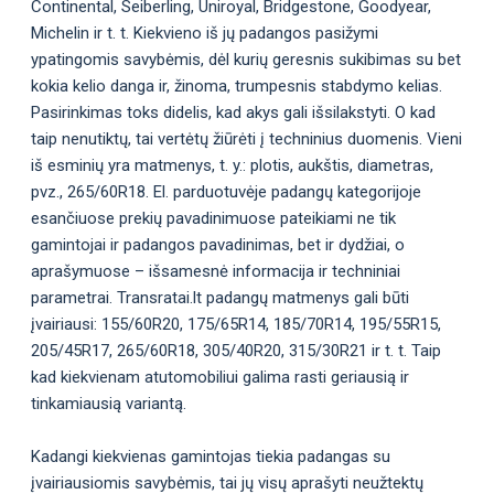
Continental, Seiberling, Uniroyal, Bridgestone, Goodyear,
Michelin ir t. t. Kiekvieno iš jų padangos pasižymi
ypatingomis savybėmis, dėl kurių geresnis sukibimas su bet
kokia kelio danga ir, žinoma, trumpesnis stabdymo kelias.
Pasirinkimas toks didelis, kad akys gali išsilakstyti. O kad
taip nenutiktų, tai vertėtų žiūrėti į techninius duomenis. Vieni
iš esminių yra matmenys, t. y.: plotis, aukštis, diametras,
pvz., 265/60R18. El. parduotuvėje padangų kategorijoje
esančiuose prekių pavadinimuose pateikiami ne tik
gamintojai ir padangos pavadinimas, bet ir dydžiai, o
aprašymuose – išsamesnė informacija ir techniniai
parametrai. Transratai.lt padangų matmenys gali būti
įvairiausi: 155/60R20, 175/65R14, 185/70R14, 195/55R15,
205/45R17, 265/60R18, 305/40R20, 315/30R21 ir t. t. Taip
kad kiekvienam atutomobiliui galima rasti geriausią ir
tinkamiausią variantą.
Kadangi kiekvienas gamintojas tiekia padangas su
įvairiausiomis savybėmis, tai jų visų aprašyti neužtektų