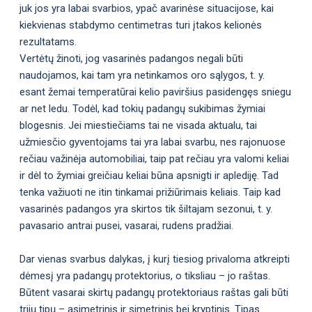
juk jos yra labai svarbios, ypač avarinėse situacijose, kai
kiekvienas stabdymo centimetras turi įtakos kelionės
rezultatams.
Vertėtų žinoti, jog vasarinės padangos negali būti
naudojamos, kai tam yra netinkamos oro sąlygos, t. y.
esant žemai temperatūrai kelio paviršius pasidengęs sniegu
ar net ledu. Todėl, kad tokių padangų sukibimas žymiai
blogesnis. Jei miestiečiams tai ne visada aktualu, tai
užmiesčio gyventojams tai yra labai svarbu, nes rajonuose
rečiau važinėja automobiliai, taip pat rečiau yra valomi keliai
ir dėl to žymiai greičiau keliai būna apsnigti ir aplediję. Tad
tenka važiuoti ne itin tinkamai prižiūrimais keliais. Taip kad
vasarinės padangos yra skirtos tik šiltajam sezonui, t. y.
pavasario antrai pusei, vasarai, rudens pradžiai.
Dar vienas svarbus dalykas, į kurį tiesiog privaloma atkreipti
dėmesį yra padangų protektorius, o tiksliau – jo raštas.
Būtent vasarai skirtų padangų protektoriaus raštas gali būti
trijų tipų – asimetrinis ir simetrinis bei kryptinis. Tipas