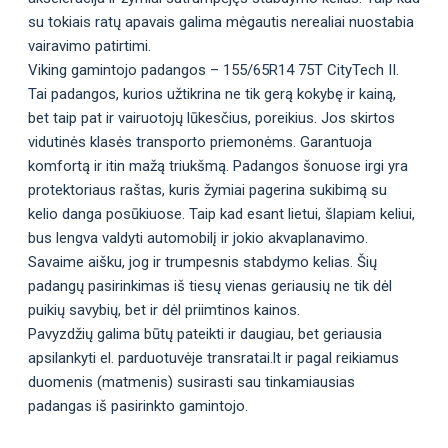
su tokiais ratų apavais galima mėgautis nerealiai nuostabia
vairavimo patirtimi.
Viking gamintojo padangos – 155/65R14 75T CityTech II.
Tai padangos, kurios užtikrina ne tik gerą kokybę ir kainą,
bet taip pat ir vairuotojų lūkesčius, poreikius. Jos skirtos
vidutinės klasės transporto priemonėms. Garantuoja
komfortą ir itin mažą triukšmą. Padangos šonuose irgi yra
protektoriaus raštas, kuris žymiai pagerina sukibimą su
kelio danga posūkiuose. Taip kad esant lietui, šlapiam keliui,
bus lengva valdyti automobilį ir jokio akvaplanavimo.
Savaime aišku, jog ir trumpesnis stabdymo kelias. Šių
padangų pasirinkimas iš tiesų vienas geriausių ne tik dėl
puikių savybių, bet ir dėl priimtinos kainos.
Pavyzdžių galima būtų pateikti ir daugiau, bet geriausia
apsilankyti el. parduotuvėje transratai.lt ir pagal reikiamus
duomenis (matmenis) susirasti sau tinkamiausias
padangas iš pasirinkto gamintojo.