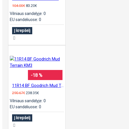
104.00€
83.20€
Vilniaus sandėlyje: 0
EU sandėliuose: 0
Į krepšelį
-18 %
11R14 BF Goodrich Mud Terrain KM3
290.67€
238.35€
Vilniaus sandėlyje: 0
EU sandėliuose: 0
Į krepšelį