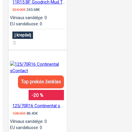
11R15 BF Goodrich Mud Terrain KM3
324.00€
265.68€
Vilniaus sandėlyje: 0
EU sandėliuose: 0
Į krepšelį
Top prekės ženklas
-20 %
125/70R16 Continental sContact
108.00€
86.40€
Vilniaus sandėlyje: 0
EU sandėliuose: 0