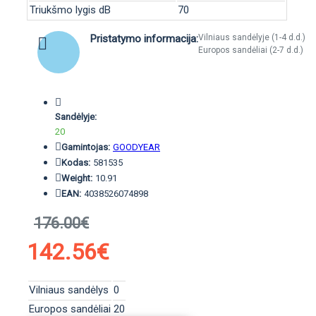
Triukšmo lygis dB
70
Pristatymo informacija:
Vilniaus sandėlyje (1-4 d.d.)
Europos sandėliai (2-7 d.d.)
Sandėlyje:
20
Gamintojas:
GOODYEAR
Kodas:
581535
Weight:
10.91
EAN:
4038526074898
176.00€
142.56€
Vilniaus sandėlys
0
Europos sandėliai
20