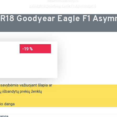
Vasarinės padangos
245/40R18 Goodyear Eagle F1 Asymmetric 6
R18 Goodyear Eagle F1 Asymm
-19 %
savybėmis važiuojant šlapia ar
itų išbandytų prekių ženklų
lio danga
danga