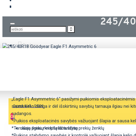
KROVININĖS PADANGOS
245/40
Paskyra
APRAŠYMAS
SAVYBĖS
„Eagle F1 Asymmetric 6“ pasižymi puikiomis eksploatacinėmis 
sausa kelio danga ir dėl išskirtinių savybių tarnauja ilgiau nei k
0 prekė(s) - 0.00€
padangos.
0
*Puikios eksploatacinės savybės važiuojant šlapia ar sausa ke
*Tarnauja ilgiau nei kitų išbandytų prekių ženklų
Jūsų prekių krepšelis tuščias
*Puikios stabdymo savybės ir kontrolė važiuojant šlapia kelio 