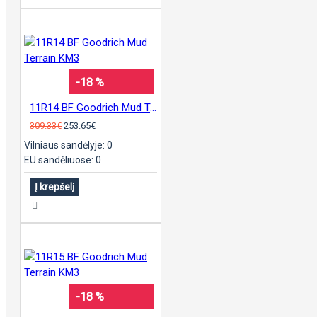
-18 %
11R14 BF Goodrich Mud Terrain KM3
309.33€
253.65€
Vilniaus sandėlyje: 0
EU sandėliuose: 0
Į krepšelį
-18 %