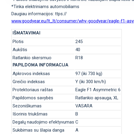
*Tinka elektriniams automobiliams
Daugiau informacijos: ttps://
www.goodyear.eu/lt_lt/consumer/why-goodyear/eagle-f1-asy
IŠMATAVIMAI
Plotis
245
Aukštis
40
Ratlankio skersmuo
R18
PAPILDOMA INFORMACIJA
Apkrovos indeksas
97 (iki 730 kg)
Greičio indeksas
Y (iki 300 km/h)
Protektoriaus raštas
Eagle F1 Asymmetric 6
Papildomos savybės
Ratlankio apsauga, XL
Sezoniškumas
VASARA
Išorinis triukšmas
B
Degalų naudojimo efektyvumas
C
Sukibimas su šlapia danga
A