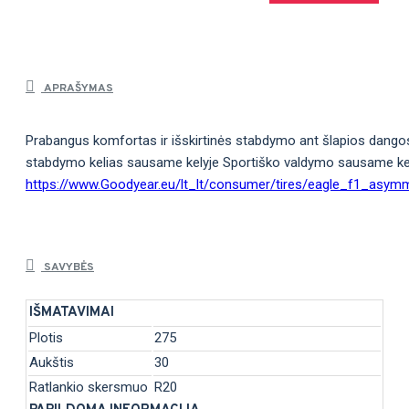
APRAŠYMAS
Prabangus komfortas ir išskirtinės stabdymo ant šlapios dang
stabdymo kelias sausame kelyje Sportiško valdymo sausame kel
https://www.Goodyear.eu/lt_lt/consumer/tires/eagle_f1_asym
SAVYBĖS
IŠMATAVIMAI
Plotis
275
Aukštis
30
Ratlankio skersmuo
R20