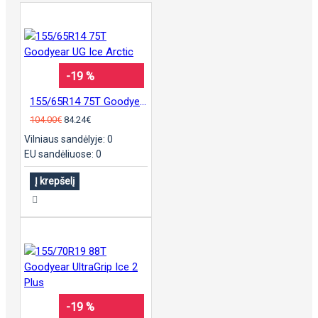
-19 %
155/65R14 75T Goodyear UG Ice Arctic
104.00€
84.24€
Vilniaus sandėlyje: 0
EU sandėliuose: 0
Į krepšelį
-19 %