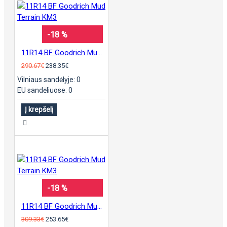
-18 %
11R14 BF Goodrich Mud Terrain KM3
290.67€
238.35€
Vilniaus sandėlyje: 0
EU sandėliuose: 0
Į krepšelį
-18 %
11R14 BF Goodrich Mud Terrain KM3
309.33€
253.65€