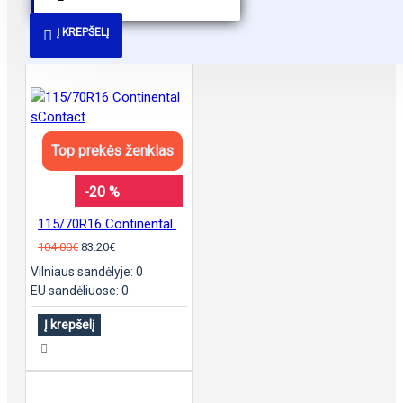
PANAŠŪS PASIŪLYMAI
Į KREPŠELĮ
Top prekės ženklas
-20 %
115/70R16 Continental sContact
104.00€
83.20€
Vilniaus sandėlyje: 0
EU sandėliuose: 0
Į krepšelį