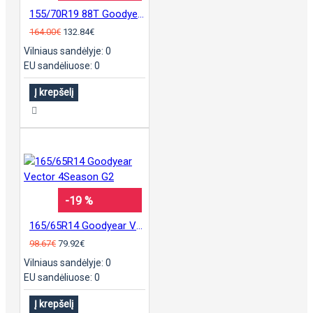
155/70R19 88T Goodyear UltraGrip Ice 2 Plus
164.00€
132.84€
Vilniaus sandėlyje: 0
EU sandėliuose: 0
Į krepšelį
-19 %
165/65R14 Goodyear Vector 4Season G2
98.67€
79.92€
Vilniaus sandėlyje: 0
EU sandėliuose: 0
Į krepšelį