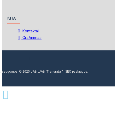
KITA
Kontaktai
Gražinimas
ės saugomos. © 2025 UAB „UAB "Transratai“ | SEO paslaugos: