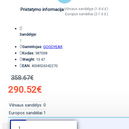
Pristatymo informacija:
Vilniaus sandėlyje (1-4 d.d.)
Europos sandėliai (2-7 d.d.)
Sandėlyje:
1
Gamintojas:
GOODYEAR
Kodas:
587038
Weight:
13.47
EAN:
4038526342270
358.67€
290.52€
Vilniaus sandėlys
0
Europos sandėliai
1