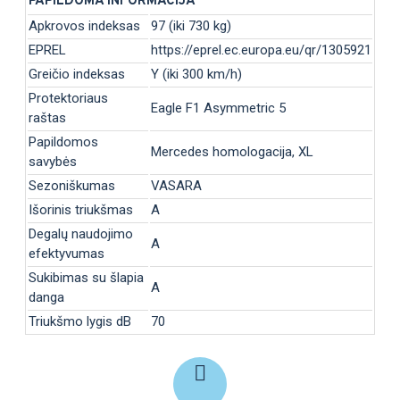
PAPILDOMA INFORMACIJA
Apkrovos indeksas
97 (iki 730 kg)
EPREL
https://eprel.ec.europa.eu/qr/1305921
Greičio indeksas
Y (iki 300 km/h)
Protektoriaus
Eagle F1 Asymmetric 5
raštas
Papildomos
Mercedes homologacija, XL
savybės
Sezoniškumas
VASARA
Išorinis triukšmas
A
Degalų naudojimo
A
efektyvumas
Sukibimas su šlapia
A
danga
Triukšmo lygis dB
70