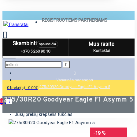
REGISTRUOTIEMS PARTNERIAMS
Skambinti
Mus rasite
spausti čia
Menu
Kontaktai
+370 5 260 90 10
Vasarinės padangos
275/30R20 Goodyear Eagle F1 Asymm 5
0 prekė(s) - 0.00€
275/30R20 Goodyear Eagle F1 Asymm 5
0
Jūsų prekių krepšelis tuščias
-19 %