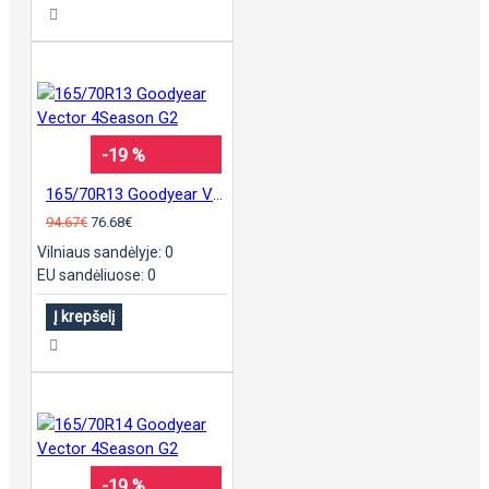
-19 %
165/70R13 Goodyear Vector 4Season G2
94.67€
76.68€
Vilniaus sandėlyje: 0
EU sandėliuose: 0
Į krepšelį
-19 %