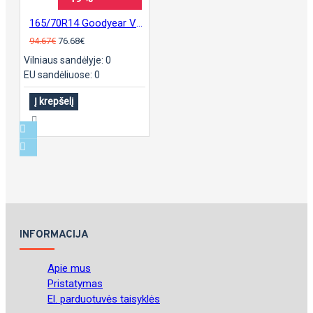
165/70R14 Goodyear Vector 4Season G2
94.67€
76.68€
Vilniaus sandėlyje: 0
EU sandėliuose: 0
Į krepšelį
INFORMACIJA
Apie mus
Pristatymas
El. parduotuvės taisyklės