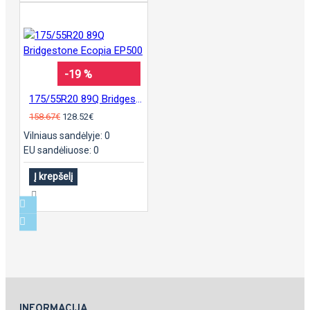
-19 %
175/55R20 89Q Bridgestone Ecopia EP500
158.67€
128.52€
Vilniaus sandėlyje: 0
EU sandėliuose: 0
Į krepšelį
INFORMACIJA