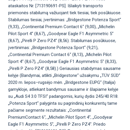
ataskaitos Nr. [713190691-PS]. Išlaikyti transporto
priemonės stabilumą važiuojant tiek tiesiai, tiek posūkiuose.
Stabilumas tiesiai, įvertinimas: „Bridgestone Potenza Sport“
(9,33), „Continental Premium Contact 6“ (9,00), „Michelin
Pilot Sport 4“ (8,67), „Goodyear Eagle F1 Asymmetric 5“
(8,67), „Pirelli P Zero PZ4“ (8,56). Stabilumas posūkiuose,
įvertinimas: „Bridgestone Potenza Sport“ (9,21),
„Continental Premium Contact 6“ (8,13), „Michelin Pilot
Sport 4“ (8,67), „Goodyear Eagle F1 Asymmetric 5“ (8,33),
„Pirelli P Zero PZ4“ (8,58).) Geriausias stabdymas sausame
kelyje (Bandymai, atlikti „Bridgestone“ užsakymu „TÜV SÜD“
2020 m. liepos–rugsėjo mėn. „Bridgestone EUPG“ (Italija)
gamykloje, atliekant bandymus sausame ir šlapiame kelyje
su „Audi S4 3.0 TFSI“ padangomis, kurių dydis 245/40 R18.
„Potenza Sport“ palyginta su pagrindinių konkurentų tame
pačiame segmente rezultatais: „Continental
PremiumContact 6“, „Michelin Pilot Sport 4“, „Goodyear
Eagle F1 Asymmetric 5“, „Pirelli P Zero PZ4“. Priedo