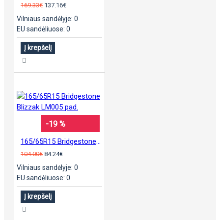
169.33€
137.16€
Vilniaus sandėlyje: 0
EU sandėliuose: 0
Į krepšelį
-19 %
165/65R15 Bridgestone Blizzak LM005 pad.
104.00€
84.24€
Vilniaus sandėlyje: 0
EU sandėliuose: 0
Į krepšelį