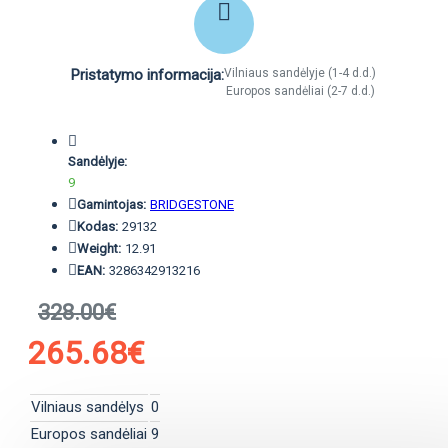
Pristatymo informacija:
Vilniaus sandėlyje (1-4 d.d.)
Europos sandėliai (2-7 d.d.)
Sandėlyje:
9
Gamintojas:
BRIDGESTONE
Kodas:
29132
Weight:
12.91
EAN:
3286342913216
328.00€
265.68€
Vilniaus sandėlys
0
Europos sandėliai
9