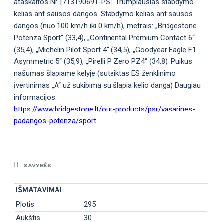
ataskaitos Nr. [713190691-PS]. Trumpiausias stabdymo
kelias ant sausos dangos. Stabdymo kelias ant sausos
dangos (nuo 100 km/h iki 0 km/h), metrais: „Bridgestone
Potenza Sport“ (33,4), „Continental Premium Contact 6“
(35,4), „Michelin Pilot Sport 4“ (34,5), „Goodyear Eagle F1
Asymmetric 5“ (35,9), „Pirelli P Zero PZ4“ (34,8). Puikus
našumas šlapiame kelyje (suteiktas ES ženklinimo
įvertinimas „A“ už sukibimą su šlapia kelio danga) Daugiau
informacijos:
https://www.bridgestone.lt/our-products/psr/vasarines-
padangos-potenza/sport
SAVYBĖS
IŠMATAVIMAI
Plotis
295
Aukštis
30