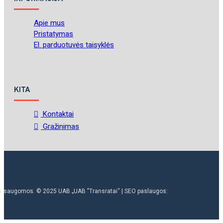
Apie mus
Pristatymas
El. parduotuvės taisyklės
KITA
Kontaktai
Gražinimas
ės saugomos. © 2025 UAB „UAB "Transratai“ | SEO paslaugos: