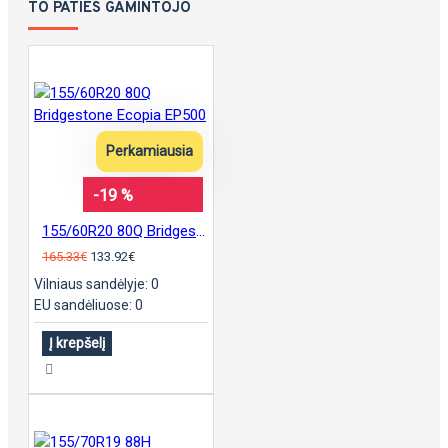
TO PATIES GAMINTOJO
Perkamiausia
-19 %
155/60R20 80Q Bridgestone Ecopia EP500
165.33€
133.92€
Vilniaus sandėlyje: 0
EU sandėliuose: 0
Į krepšelį