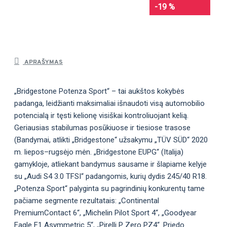
-19 %
APRAŠYMAS
„Bridgestone Potenza Sport“ – tai aukštos kokybės
padanga, leidžianti maksimaliai išnaudoti visą automobilio
potencialą ir tęsti kelionę visiškai kontroliuojant kelią.
Geriausias stabilumas posūkiuose ir tiesiose trasose
(Bandymai, atlikti „Bridgestone“ užsakymu „TÜV SÜD“ 2020
m. liepos–rugsėjo mėn. „Bridgestone EUPG“ (Italija)
gamykloje, atliekant bandymus sausame ir šlapiame kelyje
su „Audi S4 3.0 TFSI“ padangomis, kurių dydis 245/40 R18.
„Potenza Sport“ palyginta su pagrindinių konkurentų tame
pačiame segmente rezultatais: „Continental
PremiumContact 6“, „Michelin Pilot Sport 4“, „Goodyear
Eagle F1 Asymmetric 5“, „Pirelli P Zero PZ4“. Priedo