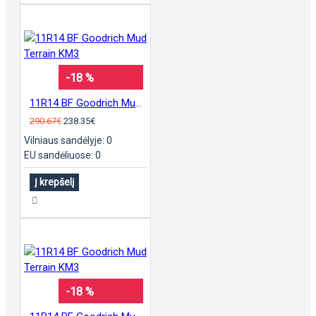
-18 %
11R14 BF Goodrich Mud Terrain KM3
290.67€
238.35€
Vilniaus sandėlyje: 0
EU sandėliuose: 0
Į krepšelį
-18 %