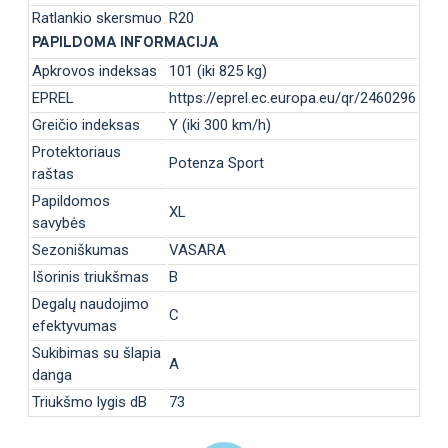
Ratlankio skersmuo
R20
PAPILDOMA INFORMACIJA
Apkrovos indeksas
101 (iki 825 kg)
EPREL
https://eprel.ec.europa.eu/qr/2460296
Greičio indeksas
Y (iki 300 km/h)
Protektoriaus
Potenza Sport
raštas
Papildomos
XL
savybės
Sezoniškumas
VASARA
Išorinis triukšmas
B
Degalų naudojimo
C
efektyvumas
Sukibimas su šlapia
A
danga
Triukšmo lygis dB
73