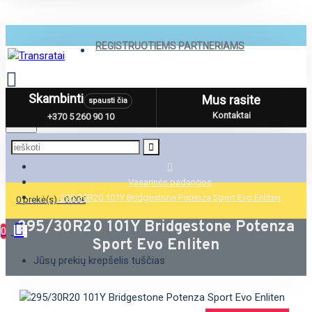
REGISTRUOTIEMS PARTNERIAMS
Skambinti
Mus rasite
spausti čia
Menu
Kontaktai
+370 5 260 90 10
Vasarinės padangos
295/30R20 101Y Bridgestone Potenza Sport Evo Enliten
0 prekė(s) - 0.00€
295/30R20 101Y Bridgestone Potenza
0
Sport Evo Enliten
Jūsų prekių krepšelis tuščias