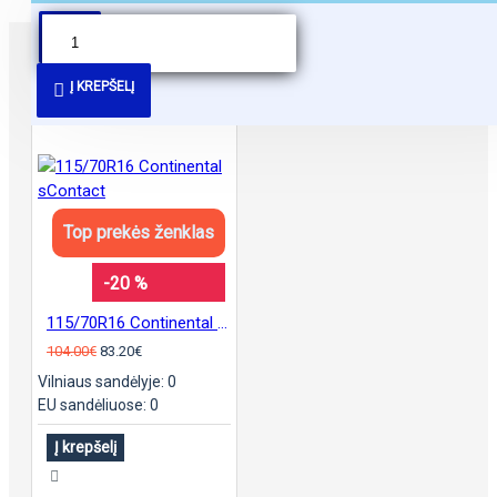
PANAŠŪS PASIŪLYMAI
Į KREPŠELĮ
Top prekės ženklas
-20 %
115/70R16 Continental sContact
104.00€
83.20€
Vilniaus sandėlyje: 0
EU sandėliuose: 0
Į krepšelį