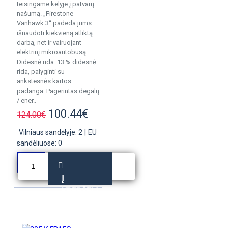
teisingame kelyje į patvarų
našumą. „Firestone
Vanhawk 3“ padeda jums
išnaudoti kiekvieną atliktą
darbą, net ir vairuojant
elektrinį mikroautobusą.
Didesnė rida: 13 % didesnė
rida, palyginti su
ankstesnės kartos
padanga. Pagerintas degalų
/ ener..
100.44€
124.00€
Vilniaus sandėlyje: 2
|
EU
sandėliuose: 0
Į
KREPŠELĮ