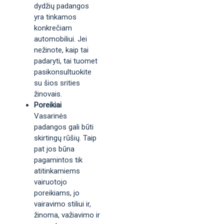
dydžių padangos
yra tinkamos
konkrečiam
automobiliui. Jei
nežinote, kaip tai
padaryti, tai tuomet
pasikonsultuokite
su šios srities
žinovais.
Poreikiai
Vasarinės
padangos gali būti
skirtingų rūšių. Taip
pat jos būna
pagamintos tik
atitinkamiems
vairuotojo
poreikiams, jo
vairavimo stiliui ir,
žinoma, važiavimo ir