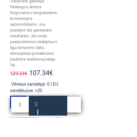
TransTech gaminys.
Padangos skirtos
furgonams ir lengviesiems
krovininiams
automobiliams. Jos
pasižymi dar geresniais
rezultatais - itin mažu
pasipriešinimu riedėjimui ir
ilgu tarnavimo laiku.
Atmaujintas protektorius
padidina stabilumą kelyje.
Tai ..
107.34€
129.33€
Vilniaus sandėlyje: 0
|
EU
sandėliuose: >20
Į
KREPŠELĮ