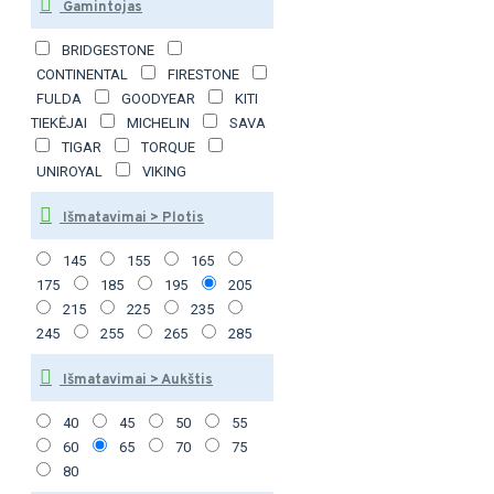
Gamintojas
BRIDGESTONE
CONTINENTAL
FIRESTONE
FULDA
GOODYEAR
KITI
TIEKĖJAI
MICHELIN
SAVA
TIGAR
TORQUE
UNIROYAL
VIKING
Išmatavimai > Plotis
145
155
165
175
185
195
205
215
225
235
245
255
265
285
Išmatavimai > Aukštis
40
45
50
55
60
65
70
75
80