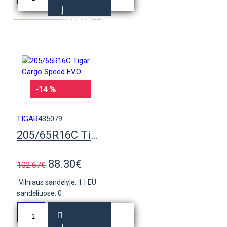
Į
KREPŠELĮ
-14 %
TIGAR
435079
205/65R16C Tigar Cargo Speed EVO
..
88.30€
102.67€
Vilniaus sandėlyje: 1
|
EU
sandėliuose: 0