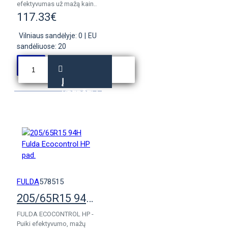
efektyvumas už mažą kain..
117.33€
Vilniaus sandėlyje: 0
|
EU
sandėliuose: 20
Į
KREPŠELĮ
FULDA
578515
205/65R15 94H Fulda Ecocontrol HP pad.
FULDA ECOCONTROL HP -
Puiki efektyvumo, mažų