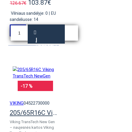
103.87€
126.67€
Vilniaus sandėlyje: 0
|
EU
sandėliuose: 14
Į
KREPŠELĮ
-17 %
VIKING
04522730000
205/65R16C Viking TransTech NewGen
Viking TransTech New Gen
– naujesnės kartos Viking