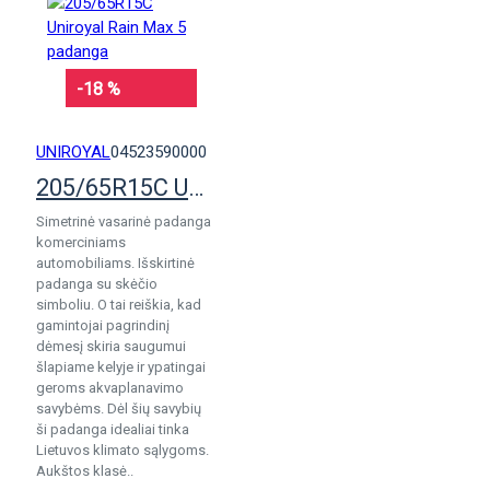
-18 %
UNIROYAL
04523590000
205/65R15C Uniroyal Rain Max 5 padanga
Simetrinė vasarinė padanga
komerciniams
automobiliams. Išskirtinė
padanga su skėčio
simboliu. O tai reiškia, kad
gamintojai pagrindinį
dėmesį skiria saugumui
šlapiame kelyje ir ypatingai
geroms akvaplanavimo
savybėms. Dėl šių savybių
ši padanga idealiai tinka
Lietuvos klimato sąlygoms.
Aukštos klasė..