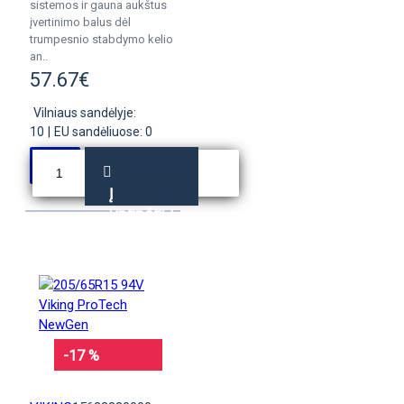
sistemos ir gauna aukštus
įvertinimo balus dėl
trumpesnio stabdymo kelio
an..
57.67€
Vilniaus sandėlyje:
10
|
EU sandėliuose: 0
Į
KREPŠELĮ
-17 %