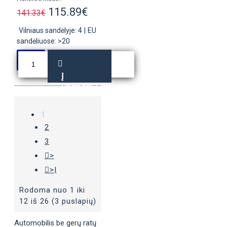
115.89€
141.33€
Vilniaus sandėlyje: 4
|
EU
sandėliuose: >20
Į
KREPŠELĮ
1
2
3
>
>|
Rodoma nuo 1 iki
12 iš 26 (3 puslapių)
Automobilis be gerų ratų