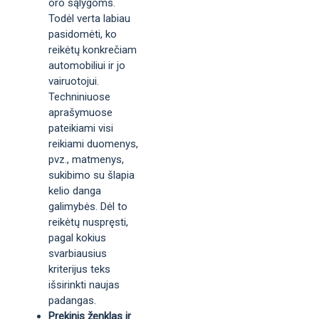
oro sąlygoms.
Todėl verta labiau
pasidomėti, ko
reikėtų konkrečiam
automobiliui ir jo
vairuotojui.
Techniniuose
aprašymuose
pateikiami visi
reikiami duomenys,
pvz., matmenys,
sukibimo su šlapia
kelio danga
galimybės. Dėl to
reikėtų nuspręsti,
pagal kokius
svarbiausius
kriterijus teks
išsirinkti naujas
padangas.
Prekinis ženklas ir