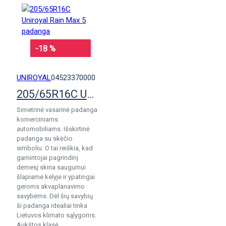
-18 %
UNIROYAL
04523370000
205/65R16C Uniroyal Rain Max 5 padanga
Simetrinė vasarinė padanga
komerciniams
automobiliams. Išskirtinė
padanga su skėčio
simboliu. O tai reiškia, kad
gamintojai pagrindinį
dėmesį skiria saugumui
šlapiame kelyje ir ypatingai
geroms akvaplanavimo
savybėms. Dėl šių savybių
ši padanga idealiai tinka
Lietuvos klimato sąlygoms.
Aukštos klasė..