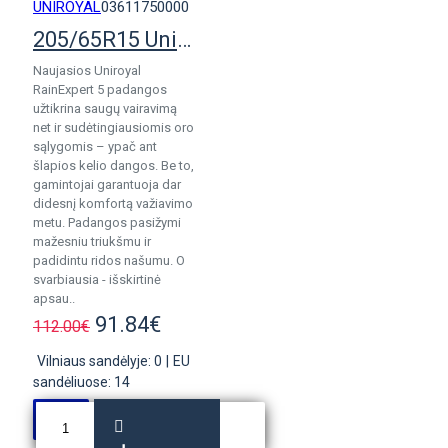
UNIROYAL
03611750000
205/65R15 Uniroyal RainExpert 5
Naujasios Uniroyal
RainExpert 5 padangos
užtikrina saugų vairavimą
net ir sudėtingiausiomis oro
sąlygomis – ypač ant
šlapios kelio dangos. Be to,
gamintojai garantuoja dar
didesnį komfortą važiavimo
metu. Padangos pasižymi
mažesniu triukšmu ir
padidintu ridos našumu. O
svarbiausia - išskirtinė
apsau..
91.84€
112.00€
Vilniaus sandėlyje: 0
|
EU
sandėliuose: 14