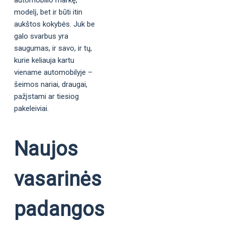
automobilio markę,
modelį, bet ir būti itin
aukštos kokybės. Juk be
galo svarbus yra
saugumas, ir savo, ir tų,
kurie keliauja kartu
viename automobilyje –
šeimos nariai, draugai,
pažįstami ar tiesiog
pakeleiviai.
Naujos
vasarinės
padangos