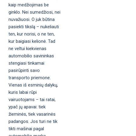
kaip medžiojimas be
ginklo. Nei sumedžiosi, nei
nuvažiuosi. O juk būtina
pasiekti tikslą – nukeliauti
ten, kur norisi, o ne ten,
kur baigiasi kelionė. Tad
ne veltui kiekvienas
automobilio savininkas
stengiasi tinkamai
pasirūpinti savo
transporto priemone.
Vienas iš esminių dalykų,
kuris labai rūpi
vairuotojams – tai ratai,
ypač jų apavai: tiek
žieminės, tiek vasarinės
padangos. Jos turi ne tik
tikti mašinai pagal