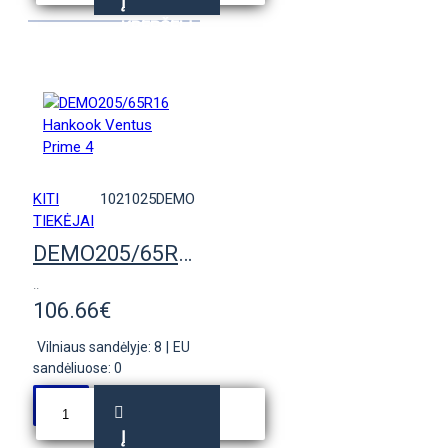
Į
KREPŠELĮ
KITI
1021025DEMO
TIEKĖJAI
DEMO205/65R16 Hankook Ventus Prime 4
..
106.66€
Vilniaus sandėlyje: 8
|
EU
sandėliuose: 0
Į