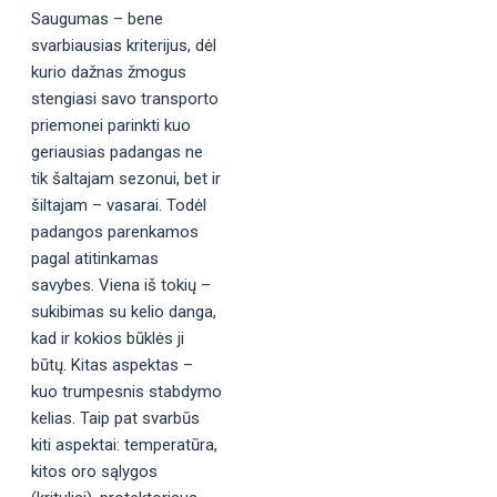
Saugumas – bene
svarbiausias kriterijus, dėl
kurio dažnas žmogus
stengiasi savo transporto
priemonei parinkti kuo
geriausias padangas ne
tik šaltajam sezonui, bet ir
šiltajam – vasarai. Todėl
padangos parenkamos
pagal atitinkamas
savybes. Viena iš tokių –
sukibimas su kelio danga,
kad ir kokios būklės ji
būtų. Kitas aspektas –
kuo trumpesnis stabdymo
kelias. Taip pat svarbūs
kiti aspektai: temperatūra,
kitos oro sąlygos