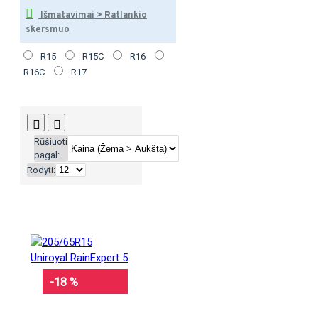
Išmatavimai > Ratlankio
skersmuo
R15
R15C
R16
R16C
R17
Rūšiuoti
pagal:
Rodyti:
-18 %