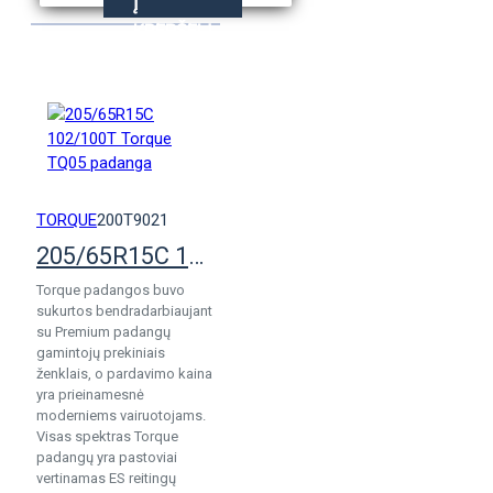
Į
KREPŠELĮ
TORQUE
200T9021
205/65R15C 102/100T Torque TQ05 padanga
Torque padangos buvo
sukurtos bendradarbiaujant
su Premium padangų
gamintojų prekiniais
ženklais, o pardavimo kaina
yra prieinamesnė
moderniems vairuotojams.
Visas spektras Torque
padangų yra pastoviai
vertinamas ES reitingų