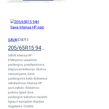
KREPŠELĮ
SAVA
574711
205/65R15 94H Sava Intensa HP pad.
SAVA Intensa HP -
Efektyvios vasarinės
padangos, pasižymincios
šlapiuose keliuose. Skirtos
vairuotojams, kurie
padangoms kelia didesnius
reikalavimus; Intensa HP
juos įvykdo. Būdamos
puikios lyjant šios
padangos sukurtos naudoti
ilgiau ir sumažinti išlaidas
degalams. Didelis