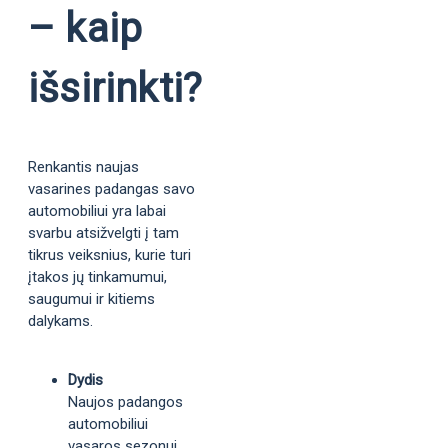
– kaip
išsirinkti?
Renkantis naujas
vasarines padangas savo
automobiliui yra labai
svarbu atsižvelgti į tam
tikrus veiksnius, kurie turi
įtakos jų tinkamumui,
saugumui ir kitiems
dalykams.
Dydis
Naujos padangos
automobiliui
vasaros sezonui