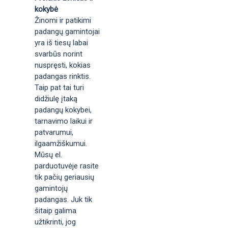
kokybė
Žinomi ir patikimi
padangų gamintojai
yra iš tiesų labai
svarbūs norint
nuspręsti, kokias
padangas rinktis.
Taip pat tai turi
didžiulę įtaką
padangų kokybei,
tarnavimo laikui ir
patvarumui,
ilgaamžiškumui.
Mūsų el.
parduotuvėje rasite
tik pačių geriausių
gamintojų
padangas. Juk tik
šitaip galima
užtikrinti, jog