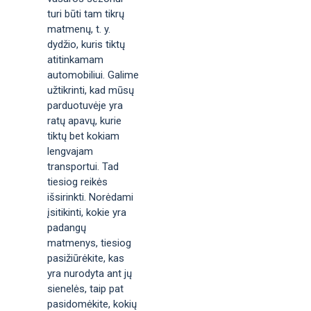
turi būti tam tikrų
matmenų, t. y.
dydžio, kuris tiktų
atitinkamam
automobiliui. Galime
užtikrinti, kad mūsų
parduotuvėje yra
ratų apavų, kurie
tiktų bet kokiam
lengvajam
transportui. Tad
tiesiog reikės
išsirinkti. Norėdami
įsitikinti, kokie yra
padangų
matmenys, tiesiog
pasižiūrėkite, kas
yra nurodyta ant jų
sienelės, taip pat
pasidomėkite, kokių