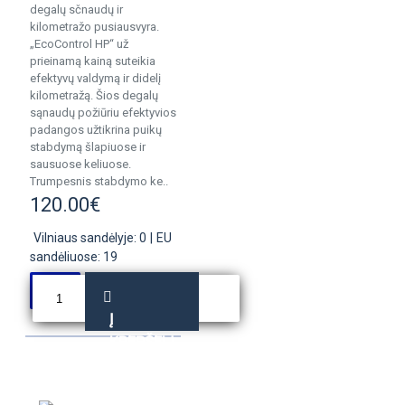
degalų sčnaudų ir
kilometražo pusiausvyra.
„EcoControl HP“ už
prieinamą kainą suteikia
efektyvų valdymą ir didelį
kilometražą. Šios degalų
sąnaudų požiūriu efektyvios
padangos užtikrina puikų
stabdymą šlapiuose ir
sausuose keliuose.
Trumpesnis stabdymo ke..
120.00€
Vilniaus sandėlyje: 0
|
EU
sandėliuose: 19
Į
KREPŠELĮ