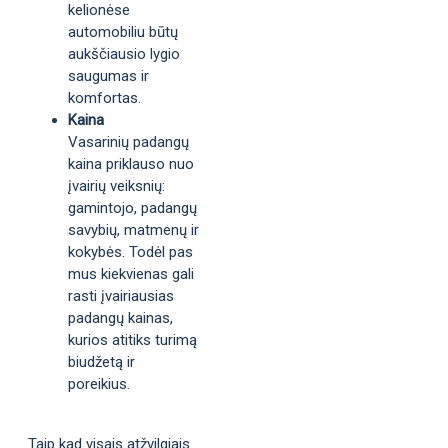
kelionėse
automobiliu būtų
aukščiausio lygio
saugumas ir
komfortas.
Kaina
Vasarinių padangų
kaina priklauso nuo
įvairių veiksnių:
gamintojo, padangų
savybių, matmenų ir
kokybės. Todėl pas
mus kiekvienas gali
rasti įvairiausias
padangų kainas,
kurios atitiks turimą
biudžetą ir
poreikius.
Taip kad visais atžvilgiais