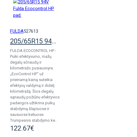
FULDA
527613
205/65R15 94V Fulda Ecocontrol HP pad.
FULDA ECOCONTROL HP -
Puiki efektyvumo, mažų
degalų sčnaudų ir
kilometražo pusiausvyra.
„EcoControl HP“ už
prieinamą kainą suteikia
efektyvų valdymą ir didelį
kilometražą. Šios degalų
sąnaudų požiūriu efektyvios
padangos užtikrina puikų
stabdymą šlapiuose ir
sausuose keliuose.
Trumpesnis stabdymo ke..
122.67€