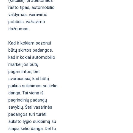
(krituliai), protektoriaus
rašto tipas, automobilio
valdymas, vairavimo
pobūdis, važiavimo
dažnumas.
Kad ir kokiam sezonui
būtų skirtos padangos,
kad ir kokiai automobilio
markei jos būtų
pagamintos, bet
svarbiausia, kad būtų
puikus sukibimas su kelio
danga. Tai viena iš
pagrindinių padangų
savybių. Štai vasarinės
padangos turi turėti
aukšto lygio sukibimą su
šlapia kelio danga. Dėl to