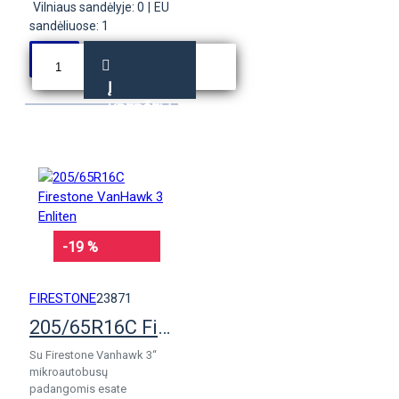
Vilniaus sandėlyje: 0
|
EU
sandėliuose: 1
Į
KREPŠELĮ
-19 %
FIRESTONE
23871
205/65R16C Firestone VanHawk 3 Enliten
Su Firestone Vanhawk 3“
mikroautobusų
padangomis esate