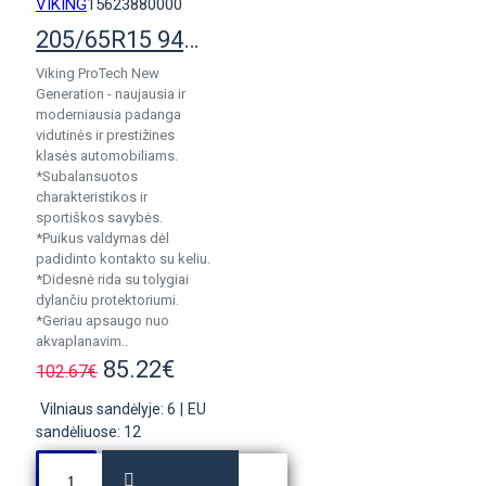
VIKING
15623880000
205/65R15 94V Viking ProTech NewGen
Viking ProTech New
Generation - naujausia ir
moderniausia padanga
vidutinės ir prestižines
klasės automobiliams.
*Subalansuotos
charakteristikos ir
sportiškos savybės.
*Puikus valdymas dėl
padidinto kontakto su keliu.
*Didesnė rida su tolygiai
dylančiu protektoriumi.
*Geriau apsaugo nuo
akvaplanavim..
85.22€
102.67€
Vilniaus sandėlyje: 6
|
EU
sandėliuose: 12