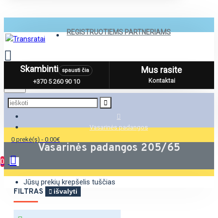
REGISTRUOTIEMS PARTNERIAMS
Skambinti
Mus rasite
spausti čia
Menu
Kontaktai
+370 5 260 90 10
Vasarinės padangos
0 prekė(s) - 0.00€
Vasarinės padangos 205/65
0
Jūsų prekių krepšelis tuščias
FILTRAS
išvalyti