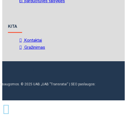
El. parduotuvės taisyklės
KITA
Kontaktai
Gražinimas
ės saugomos. © 2025 UAB „UAB "Transratai“ | SEO paslaugos: