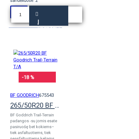
sandėliuose: 2
Į
KREPŠELĮ
-18 %
BF GOODRICH
675543
265/50R20 BF Goodrich Trail-Terrain T/A
BF Goddrich Trail-Terrain
padangos -su jomis esate
pasiruošę bet kokiems–
tiek asfaltuotiems, tiek
neasfaltuotiems keliams.