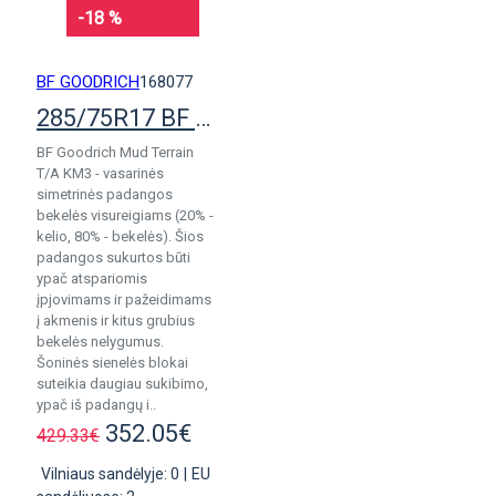
-18 %
BF GOODRICH
168077
285/75R17 BF Goodrich Mud Terrain KM3
BF Goodrich Mud Terrain
T/A KM3 - vasarinės
simetrinės padangos
bekelės visureigiams (20% -
kelio, 80% - bekelės). Šios
padangos sukurtos būti
ypač atspariomis
įpjovimams ir pažeidimams
į akmenis ir kitus grubius
bekelės nelygumus.
Šoninės sienelės blokai
suteikia daugiau sukibimo,
ypač iš padangų i..
352.05€
429.33€
Vilniaus sandėlyje: 0
|
EU