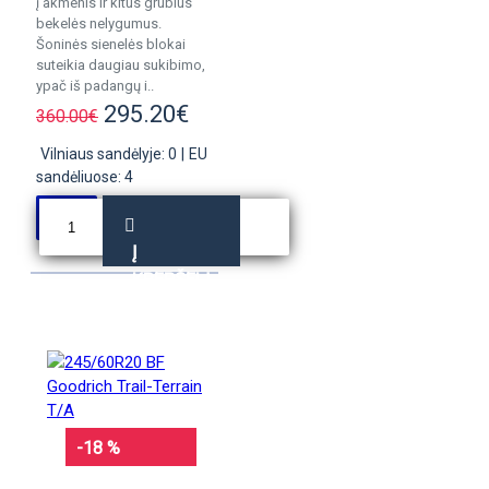
į akmenis ir kitus grubius
bekelės nelygumus.
Šoninės sienelės blokai
suteikia daugiau sukibimo,
ypač iš padangų i..
295.20€
360.00€
Vilniaus sandėlyje: 0
|
EU
sandėliuose: 4
Į
KREPŠELĮ
-18 %