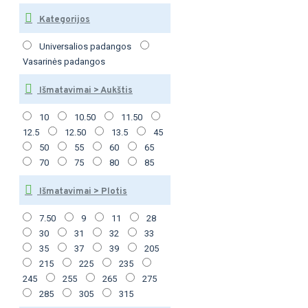
Kategorijos
Universalios padangos
Vasarinės padangos
Išmatavimai > Aukštis
10
10.50
11.50
12.5
12.50
13.5
45
50
55
60
65
70
75
80
85
Išmatavimai > Plotis
7.50
9
11
28
30
31
32
33
35
37
39
205
215
225
235
245
255
265
275
285
305
315