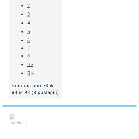
2
3
4
5
6
7
8
>
>|
Rodoma nuo 73 iki
84 iš 93 (8 puslapių)