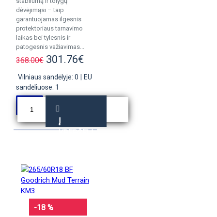
stabilumą ir tolygų
dėvėjimąsi – taip
garantuojamas ilgesnis
protektoriaus tarnavimo
laikas bei tylesnis ir
patogesnis važiavimas...
301.76€
368.00€
Vilniaus sandėlyje: 0
|
EU
sandėliuose: 1
Į
KREPŠELĮ
-18 %