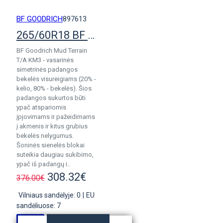
BF GOODRICH
897613
265/60R18 BF Goodrich Mud Terrain KM3
BF Goodrich Mud Terrain
T/A KM3 - vasarinės
simetrinės padangos
bekelės visureigiams (20% -
kelio, 80% - bekelės). Šios
padangos sukurtos būti
ypač atspariomis
įpjovimams ir pažeidimams
į akmenis ir kitus grubius
bekelės nelygumus.
Šoninės sienelės blokai
suteikia daugiau sukibimo,
ypač iš padangų i..
308.32€
376.00€
Vilniaus sandėlyje: 0
|
EU
sandėliuose: 7