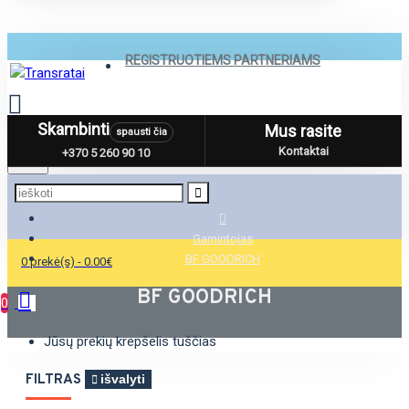
REGISTRUOTIEMS PARTNERIAMS
Skambinti
Mus rasite
spausti čia
Menu
Kontaktai
+370 5 260 90 10
Gamintojas
BF GOODRICH
0 prekė(s) - 0.00€
BF GOODRICH
0
Jūsų prekių krepšelis tuščias
FILTRAS
išvalyti