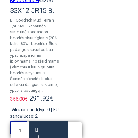
BF GOODRICH
442737
33X12.5R15 BF Goodrich Mud Terrain KM3
BF Goodrich Mud Terrain
T/A KM3 - vasarinės
simetrinės padangos
bekelės visureigiams (20% -
kelio, 80% - bekelės). Šios
padangos sukurtos būti
ypač atspariomis
įpjovimams ir pažeidimams
į akmenis ir kitus grubius
bekelės nelygumus.
Šoninės sienelės blokai
suteikia daugiau sukibimo,
ypač iš padangų i..
291.92€
356.00€
Vilniaus sandėlyje: 0
|
EU
sandėliuose: 2
Į