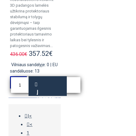
3D padangos lamelės
užtikrina protektoriaus
stabilumą ir tolygų
dėvėjimąsi – taip
garantuojamas ilgesnis
protektoriaus tarnavimo
laikas bei tylesnis ir
patogesnis važiavimas...
357.52€
436.00€
Vilniaus sandėlyje: 0
|
EU
sandėliuose: 13
Į
KREPŠELĮ
|<
<
1