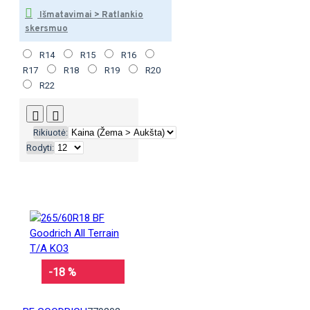
Išmatavimai > Ratlankio
skersmuo
R14
R15
R16
R17
R18
R19
R20
R22
Rikiuotė:
Rodyti:
-18 %