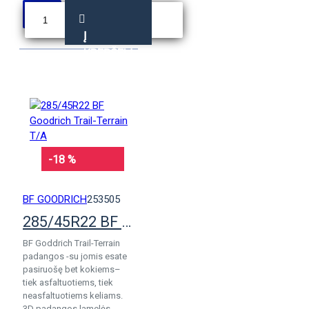
Į
KREPŠELĮ
-18 %
BF GOODRICH
253505
285/45R22 BF Goodrich Trail-Terrain T/A
BF Goddrich Trail-Terrain
padangos -su jomis esate
pasiruošę bet kokiems–
tiek asfaltuotiems, tiek
neasfaltuotiems keliams.
3D padangos lamelės