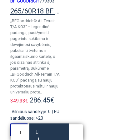
BF GOODRICH
779303
265/60R18 BF Goodrich All Terrain T/A KO3
„BFGoodrich® All-Terrain
T/A KO3“ – legendinė
padanga, pasižyminti
pagerintu sukibimu ir
dėvėjimosi savybėmis,
pakelianti tvirtumo ir
ilgaamžiškumo kartelę, o
jos dizainas atitinka šį
parametrą. Sukūrėme
„BFGoodrich All-Terrain T/A
KO3“ padangą su nauju
protektoriaus raštu ir nauju
universaliu prote..
286.45€
349.33€
Vilniaus sandėlyje: 0
|
EU
sandėliuose: >20
Į