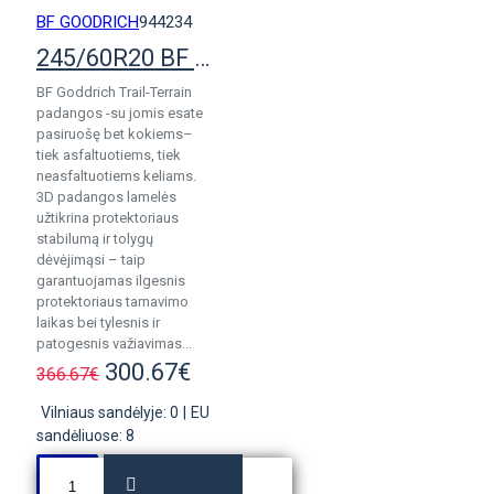
BF GOODRICH
944234
245/60R20 BF Goodrich Trail-Terrain T/A
BF Goddrich Trail-Terrain
padangos -su jomis esate
pasiruošę bet kokiems–
tiek asfaltuotiems, tiek
neasfaltuotiems keliams.
3D padangos lamelės
užtikrina protektoriaus
stabilumą ir tolygų
dėvėjimąsi – taip
garantuojamas ilgesnis
protektoriaus tarnavimo
laikas bei tylesnis ir
patogesnis važiavimas...
300.67€
366.67€
Vilniaus sandėlyje: 0
|
EU
sandėliuose: 8