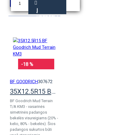
Į
KREPŠELĮ
-18 %
BF GOODRICH
307672
35X12.5R15 BF Goodrich Mud Terrain KM3
BF Goodrich Mud Terrain
T/A KM3 - vasarinės
simetrinės padangos
bekelės visureigiams (20% -
kelio, 80% - bekelės). Šios
padangos sukurtos būti