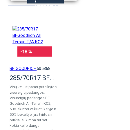
KREPŠELĮ
-18 %
BF GOODRICH
505868
285/70R17 BFGoodrich All Terrain T/A KO2
Visų kelių tipams pritaikytos
visureigių padangos.
Visureigių padangos BF
Goodrich All-Terrain KO2,
50% skirtos važiuoti kelyje ir
50% bekelėje, yra tvirtos ir
puikiai sukimba su bet
kokia kelio danga.