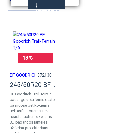
Į
KREPŠELĮ
-18 %
BF GOODRICH
372130
245/50R20 BF Goodrich Trail-Terrain T/A
BF Goddrich Trail-Terrain
padangos -su jomis esate
pasiruošę bet kokiems–
tiek asfaltuotiems, tiek
neasfaltuotiems keliams.
3D padangos lamelės
užtikrina protektoriaus