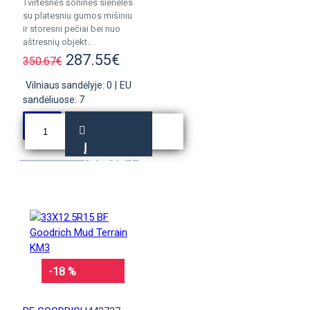
Tvirtesnės šonines sienelės
su platesniu gumos mišiniu
ir storesni pečiai bei nuo
aštresnių objekt..
287.55€
350.67€
Vilniaus sandėlyje: 0
|
EU
sandėliuose: 7
Į
KREPŠELĮ
-18 %