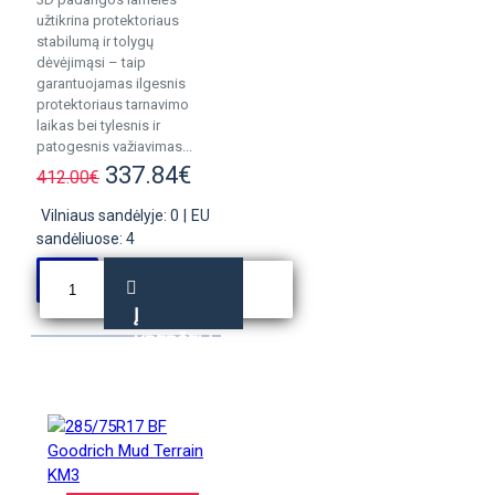
užtikrina protektoriaus
stabilumą ir tolygų
dėvėjimąsi – taip
garantuojamas ilgesnis
protektoriaus tarnavimo
laikas bei tylesnis ir
patogesnis važiavimas...
337.84€
412.00€
Vilniaus sandėlyje: 0
|
EU
sandėliuose: 4
Į
KREPŠELĮ