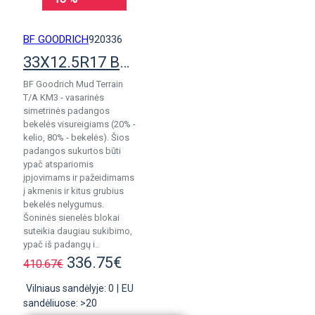
BF GOODRICH
920336
33X12.5R17 BF Goodrich Mud Terrain KM3
BF Goodrich Mud Terrain
T/A KM3 - vasarinės
simetrinės padangos
bekelės visureigiams (20% -
kelio, 80% - bekelės). Šios
padangos sukurtos būti
ypač atspariomis
įpjovimams ir pažeidimams
į akmenis ir kitus grubius
bekelės nelygumus.
Šoninės sienelės blokai
suteikia daugiau sukibimo,
ypač iš padangų i..
336.75€
410.67€
Vilniaus sandėlyje: 0
|
EU
sandėliuose: >20