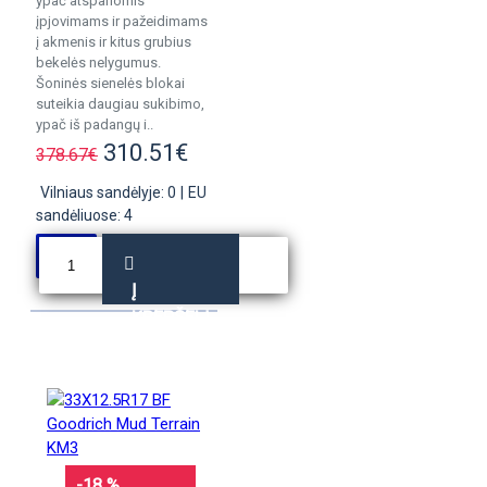
ypač atspariomis
įpjovimams ir pažeidimams
į akmenis ir kitus grubius
bekelės nelygumus.
Šoninės sienelės blokai
suteikia daugiau sukibimo,
ypač iš padangų i..
310.51€
378.67€
Vilniaus sandėlyje: 0
|
EU
sandėliuose: 4
Į
KREPŠELĮ
-18 %