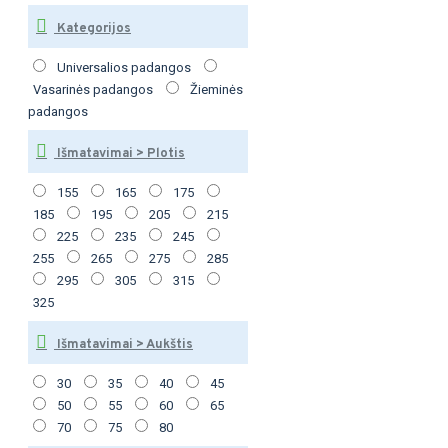
Kategorijos
Universalios padangos
Vasarinės padangos
Žieminės
padangos
Išmatavimai > Plotis
155
165
175
185
195
205
215
225
235
245
255
265
275
285
295
305
315
325
Išmatavimai > Aukštis
30
35
40
45
50
55
60
65
70
75
80