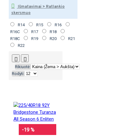
Išmatavimai > Ratlankio
skersmuo
R14
R15
R16
R16C
R17
R18
R18C
R19
R20
R21
R22
Rikiuotė:
Rodyti:
-19 %