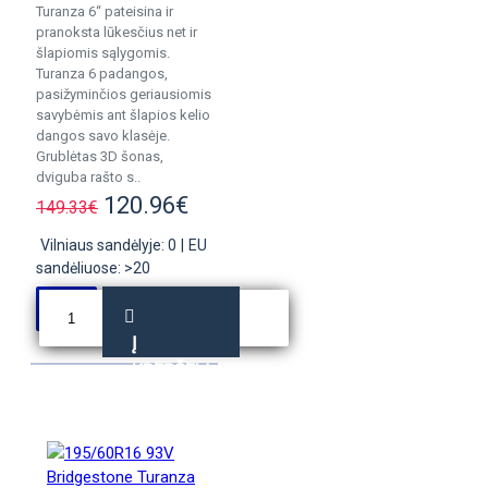
Turanza 6“ pateisina ir
pranoksta lūkesčius net ir
šlapiomis sąlygomis.
Turanza 6 padangos,
pasižyminčios geriausiomis
savybėmis ant šlapios kelio
dangos savo klasėje.
Grublėtas 3D šonas,
dviguba rašto s..
120.96€
149.33€
Vilniaus sandėlyje: 0
|
EU
sandėliuose: >20
Į
KREPŠELĮ