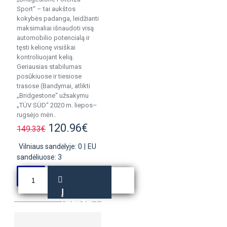
Sport“ – tai aukštos
kokybės padanga, leidžianti
maksimaliai išnaudoti visą
automobilio potencialą ir
tęsti kelionę visiškai
kontroliuojant kelią.
Geriausias stabilumas
posūkiuose ir tiesiose
trasose (Bandymai, atlikti
„Bridgestone“ užsakymu
„TÜV SÜD“ 2020 m. liepos–
rugsėjo mėn..
120.96€
149.33€
Vilniaus sandėlyje: 0
|
EU
sandėliuose: 3
Į
KREPŠELĮ