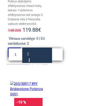
Puikus stabdymo
efektyvumas visais metų
laikais 1 Išskirtinis
efektyvumas ant sniego 2
Didesnė rida 3 Paruošta
važiuoti elektromobil..
119.88€
148.00€
Vilniaus sandėlyje: 0
|
EU
sandėliuose: 2
Į
KREPŠELĮ
-19 %