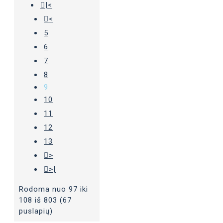
|<
<
5
6
7
8
9
10
11
12
13
>
>|
Rodoma nuo 97 iki
108 iš 803 (67
puslapių)