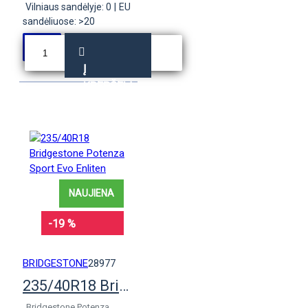
Vilniaus sandėlyje: 0
|
EU
sandėliuose: >20
Į
KREPŠELĮ
NAUJIENA
-19 %
BRIDGESTONE
28977
235/40R18 Bridgestone Potenza Sport Evo Enliten
„Bridgestone Potenza