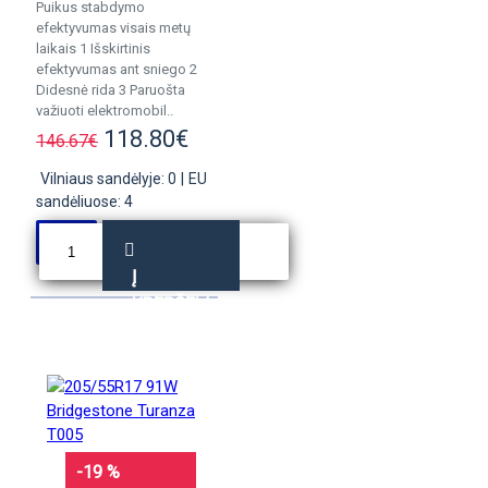
Puikus stabdymo
efektyvumas visais metų
laikais 1 Išskirtinis
efektyvumas ant sniego 2
Didesnė rida 3 Paruošta
važiuoti elektromobil..
118.80€
146.67€
Vilniaus sandėlyje: 0
|
EU
sandėliuose: 4
Į
KREPŠELĮ
-19 %