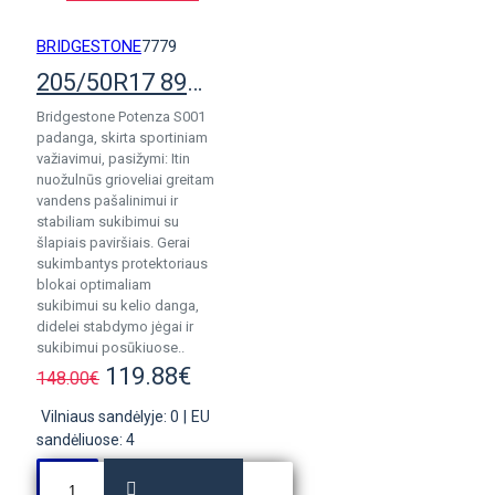
BRIDGESTONE
7779
205/50R17 89Y Bridgestone Potenza S001
Bridgestone Potenza S001
padanga, skirta sportiniam
važiavimui, pasižymi: Itin
nuožulnūs grioveliai greitam
vandens pašalinimui ir
stabiliam sukibimui su
šlapiais paviršiais. Gerai
sukimbantys protektoriaus
blokai optimaliam
sukibimui su kelio danga,
didelei stabdymo jėgai ir
sukibimui posūkiuose..
119.88€
148.00€
Vilniaus sandėlyje: 0
|
EU
sandėliuose: 4