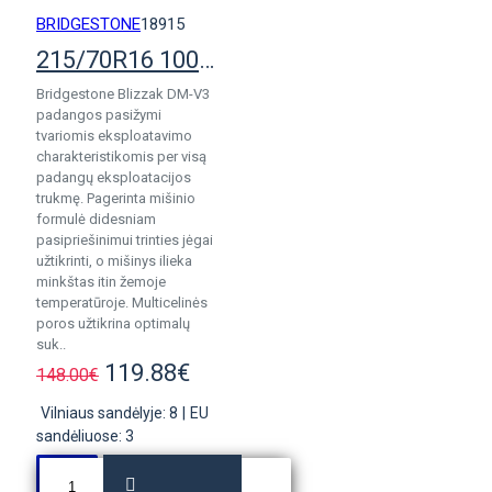
BRIDGESTONE
18915
215/70R16 100S Bridgestone Blizzak DM-V3
Bridgestone Blizzak DM-V3
padangos pasižymi
tvariomis eksploatavimo
charakteristikomis per visą
padangų eksploatacijos
trukmę. Pagerinta mišinio
formulė didesniam
pasipriešinimui trinties jėgai
užtikrinti, o mišinys ilieka
minkštas itin žemoje
temperatūroje. Multicelinės
poros užtikrina optimalų
suk..
119.88€
148.00€
Vilniaus sandėlyje: 8
|
EU
sandėliuose: 3