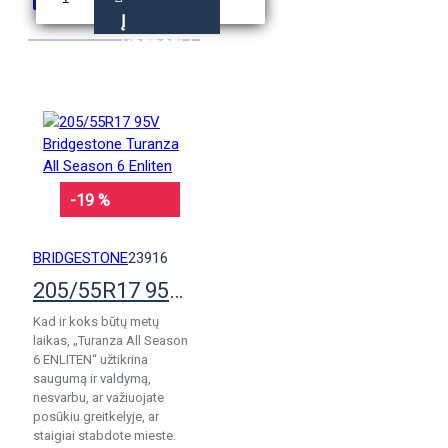
Į
KREPŠELĮ
-19 %
BRIDGESTONE
23916
205/55R17 95V Bridgestone Turanza All Season 6 Enliten
Kad ir koks būtų metų
laikas, „Turanza All Season
6 ENLITEN“ užtikrina
saugumą ir valdymą,
nesvarbu, ar važiuojate
posūkiu greitkelyje, ar
staigiai stabdote mieste.