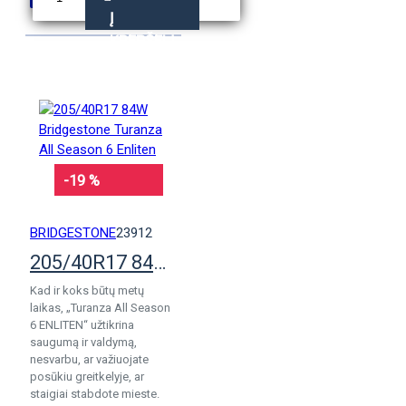
Į
KREPŠELĮ
-19 %
BRIDGESTONE
23912
205/40R17 84W Bridgestone Turanza All Season 6 Enliten
Kad ir koks būtų metų
laikas, „Turanza All Season
6 ENLITEN“ užtikrina
saugumą ir valdymą,
nesvarbu, ar važiuojate
posūkiu greitkelyje, ar
staigiai stabdote mieste.