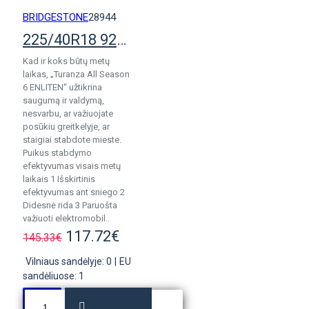
BRIDGESTONE
28944
225/40R18 92Y Bridgestone Turanza All Season 6 Enliten
Kad ir koks būtų metų
laikas, „Turanza All Season
6 ENLITEN“ užtikrina
saugumą ir valdymą,
nesvarbu, ar važiuojate
posūkiu greitkelyje, ar
staigiai stabdote mieste.
Puikus stabdymo
efektyvumas visais metų
laikais 1 Išskirtinis
efektyvumas ant sniego 2
Didesnė rida 3 Paruošta
važiuoti elektromobil..
117.72€
145.33€
Vilniaus sandėlyje: 0
|
EU
sandėliuose: 1