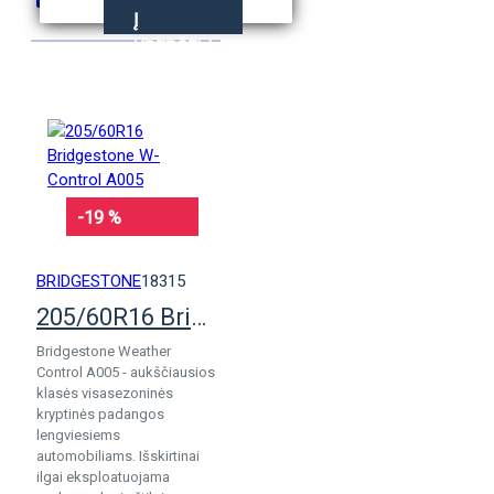
Į
KREPŠELĮ
-19 %
BRIDGESTONE
18315
205/60R16 Bridgestone W-Control A005
Bridgestone Weather
Control A005 - aukščiausios
klasės visasezoninės
kryptinės padangos
lengviesiems
automobiliams. Išskirtinai
ilgai eksploatuojama