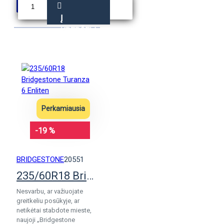
Į
KREPŠELĮ
Perkamiausia
-19 %
BRIDGESTONE
20551
235/60R18 Bridgestone Turanza 6 Enliten
Nesvarbu, ar važiuojate
greitkeliu posūkyje, ar
netikėtai stabdote mieste,
naujoji „Bridgestone