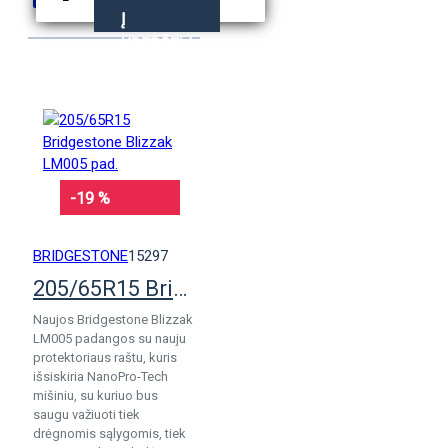
Į
KREPŠELĮ
-19 %
BRIDGESTONE
15297
205/65R15 Bridgestone Blizzak LM005 pad.
Naujos Bridgestone Blizzak
LM005 padangos su nauju
protektoriaus raštu, kuris
išsiskiria NanoPro-Tech
mišiniu, su kuriuo bus
saugu važiuoti tiek
drėgnomis sąlygomis, tiek