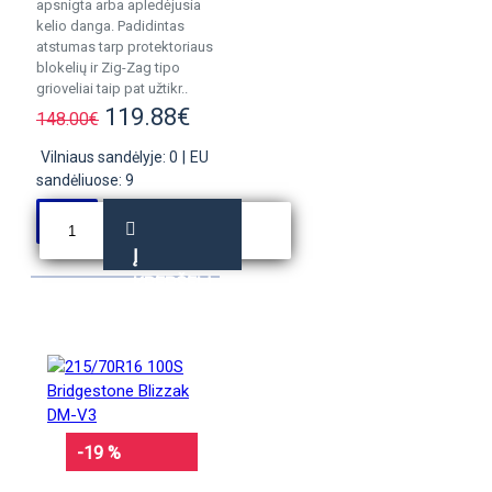
apsnigta arba apledėjusia
kelio danga. Padidintas
atstumas tarp protektoriaus
blokelių ir Zig-Zag tipo
grioveliai taip pat užtikr..
119.88€
148.00€
Vilniaus sandėlyje: 0
|
EU
sandėliuose: 9
Į
KREPŠELĮ
-19 %