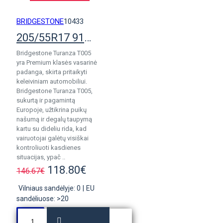
BRIDGESTONE
10433
205/55R17 91W Bridgestone Turanza T005
Bridgestone Turanza T005
yra Premium klasės vasarinė
padanga, skirta pritaikyti
keleiviniam automobiliui.
Bridgestone Turanza T005,
sukurtą ir pagamintą
Europoje, užtikrina puikų
našumą ir degalų taupymą
kartu su dideliu rida, kad
vairuotojai galėtų visiškai
kontroliuoti kasdienes
situacijas, ypač ..
118.80€
146.67€
Vilniaus sandėlyje: 0
|
EU
sandėliuose: >20