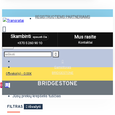
REGISTRUOTIEMS PARTNERIAMS
Skambinti
Mus rasite
spausti čia
Menu
Kontaktai
+370 5 260 90 10
Gamintojas
BRIDGESTONE
0 prekė(s) - 0.00€
BRIDGESTONE
0
Jūsų prekių krepšelis tuščias
FILTRAS
išvalyti