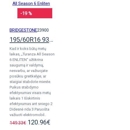
-19 %
BRIDGESTONE
23900
195/60R16 93V Bridgestone Turanza All Season 6 Enliten
Kad ir koks būtų metų
laikas, „Turanza All Season
6 ENLITEN“ užtikrina
saugumą ir valdymą,
nesvarbu, ar važiuojate
posūkiu greitkelyje, ar
staigiai stabdote mieste.
Puikus stabdymo
efektyvumas visais metų
laikais 1 Išskirtinis
efektyvumas ant sniego 2
Didesnė rida 3 Paruošta
važiuoti elektromobil..
120.96€
149.33€