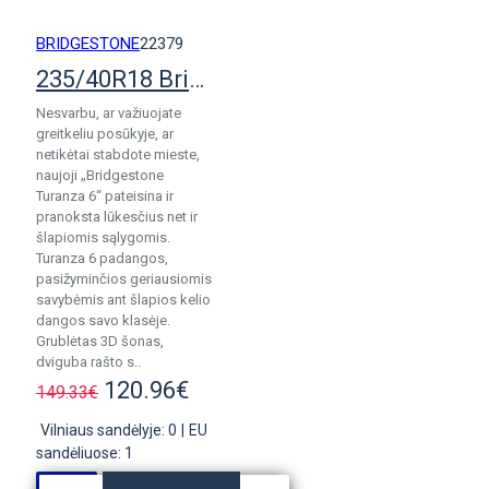
BRIDGESTONE
22379
235/40R18 Bridgestone Turanza 6 Enliten
Nesvarbu, ar važiuojate
greitkeliu posūkyje, ar
netikėtai stabdote mieste,
naujoji „Bridgestone
Turanza 6“ pateisina ir
pranoksta lūkesčius net ir
šlapiomis sąlygomis.
Turanza 6 padangos,
pasižyminčios geriausiomis
savybėmis ant šlapios kelio
dangos savo klasėje.
Grublėtas 3D šonas,
dviguba rašto s..
120.96€
149.33€
Vilniaus sandėlyje: 0
|
EU
sandėliuose: 1