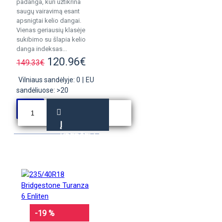
padanga, kuri užtikrina
saugų vairavimą esant
apsnigtai kelio dangai.
Vienas geriausių klasėje
sukibimo su šlapia kelio
danga indeksas...
120.96€
149.33€
Vilniaus sandėlyje: 0
|
EU
sandėliuose: >20
Į
KREPŠELĮ
-19 %