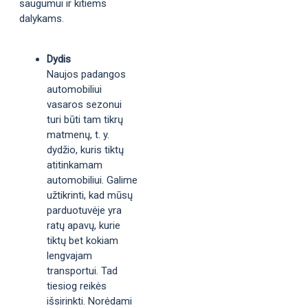
saugumui ir kitiems
dalykams.
Dydis
Naujos padangos
automobiliui
vasaros sezonui
turi būti tam tikrų
matmenų, t. y.
dydžio, kuris tiktų
atitinkamam
automobiliui. Galime
užtikrinti, kad mūsų
parduotuvėje yra
ratų apavų, kurie
tiktų bet kokiam
lengvajam
transportui. Tad
tiesiog reikės
išsirinkti. Norėdami