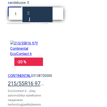
sandėliuose: 0
Į
KREPŠELĮ
-20 %
CONTINENTAL
03138720000
215/55R16 97Y Continental EcoContact 6
EcoContact 6 - Jūsų
automobiliui suteikiame
naujausias
technologijasMažesnės