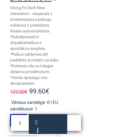
Viking ProTech New
Generation - naujausia ir
moderniausia padanga
vidutinės ir prestižines
klasės automobiliams.
*Subalansuotos
charakteristikos ir
sportiškos savybės.
*Puikus valdymas dėl
padidinto kontakto su keliu.
*Didesnė rida su tolygiai
dylančiu protektoriumi.
*Geriau apsaugo nuo
akvaplanavim..
99.60€
120.00€
Vilniaus sandėlyje: 0
|
EU
sandėliuose: 1
Į