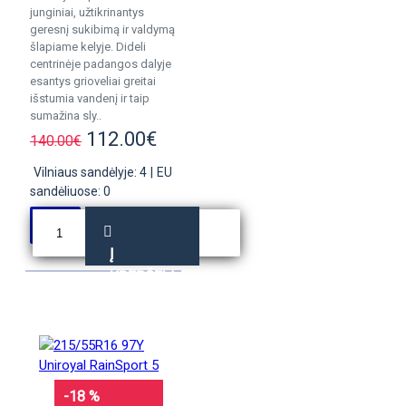
junginiai, užtikrinantys
geresnį sukibimą ir valdymą
šlapiame kelyje. Dideli
centrinėje padangos dalyje
esantys grioveliai greitai
išstumia vandenį ir taip
sumažina sly..
112.00€
140.00€
Vilniaus sandėlyje: 4
|
EU
sandėliuose: 0
Į
KREPŠELĮ
-18 %