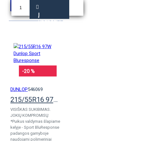
Į
KREPŠELĮ
-20 %
DUNLOP
546069
215/55R16 97W Dunlop Sport Bluresponse
VISIŠKAS SUKIBIMAS.
JOKIŲ KOMPROMISŲ:
*Puikus valdymas šlapiame
kelyje - Sport BluResponse
padangos gamyboje
naudojami polimeriniai