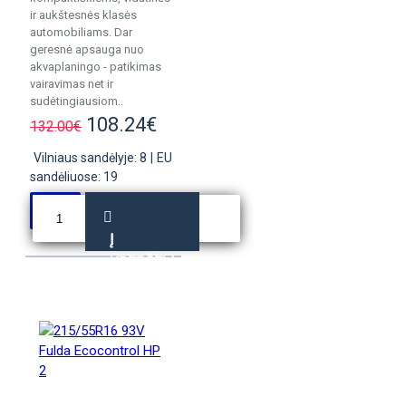
ir aukštesnės klasės
automobiliams. Dar
geresnė apsauga nuo
akvaplaningo - patikimas
vairavimas net ir
sudėtingiausiom..
108.24€
132.00€
Vilniaus sandėlyje: 8
|
EU
sandėliuose: 19
Į
KREPŠELĮ