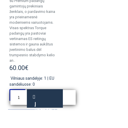
su Premium padangų
gamintojų prekiniais
ženklais, o pardavimo kaina
yra prieinamesnė
moderniems vairuotojams.
Visas spektras Torque
padangų yra pastoviai
vertinamas ES reitingų
sistemos ir gauna aukštus
įvertinimo balus dėl
trumpesnio stabdymo kelio
an..
60.00€
Vilniaus sandėlyje: 1
|
EU
sandėliuose: 0
Į
KREPŠELĮ