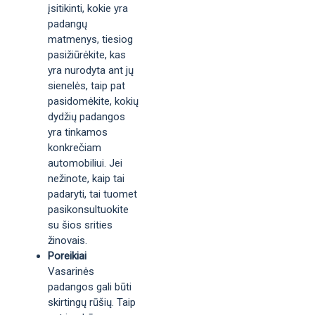
įsitikinti, kokie yra
padangų
matmenys, tiesiog
pasižiūrėkite, kas
yra nurodyta ant jų
sienelės, taip pat
pasidomėkite, kokių
dydžių padangos
yra tinkamos
konkrečiam
automobiliui. Jei
nežinote, kaip tai
padaryti, tai tuomet
pasikonsultuokite
su šios srities
žinovais.
Poreikiai
Vasarinės
padangos gali būti
skirtingų rūšių. Taip