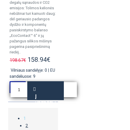
degalų sąnaudos ir CO2
emisijos: Tolimos kelionės
nebūtinai turi kainuoti daug:
dėl geriausio padangos
dydžio ir komponentų
pasiskirstymo balanso
„EcoContact™ 6“ ir jų
pažangus silikos mišinys
pagerina pasipriešinimą
riedėj..
158.94€
198.67€
Vilniaus sandėlyje: 0
|
EU
sandėliuose: 9
Į
KREPŠELĮ
1
2