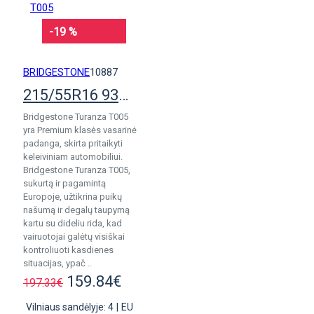
-19 %
BRIDGESTONE
10887
215/55R16 93H Bridgestone Turanza T005
Bridgestone Turanza T005
yra Premium klasės vasarinė
padanga, skirta pritaikyti
keleiviniam automobiliui.
Bridgestone Turanza T005,
sukurtą ir pagamintą
Europoje, užtikrina puikų
našumą ir degalų taupymą
kartu su dideliu rida, kad
vairuotojai galėtų visiškai
kontroliuoti kasdienes
situacijas, ypač ..
159.84€
197.33€
Vilniaus sandėlyje: 4
|
EU