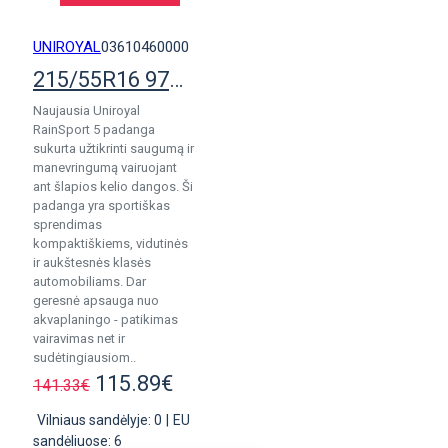
UNIROYAL
03610460000
215/55R16 97Y Uniroyal RainSport 5
Naujausia Uniroyal
RainSport 5 padanga
sukurta užtikrinti saugumą ir
manevringumą vairuojant
ant šlapios kelio dangos. Ši
padanga yra sportiškas
sprendimas
kompaktiškiems, vidutinės
ir aukštesnės klasės
automobiliams. Dar
geresnė apsauga nuo
akvaplaningo - patikimas
vairavimas net ir
sudėtingiausiom..
115.89€
141.33€
Vilniaus sandėlyje: 0
|
EU
sandėliuose: 6