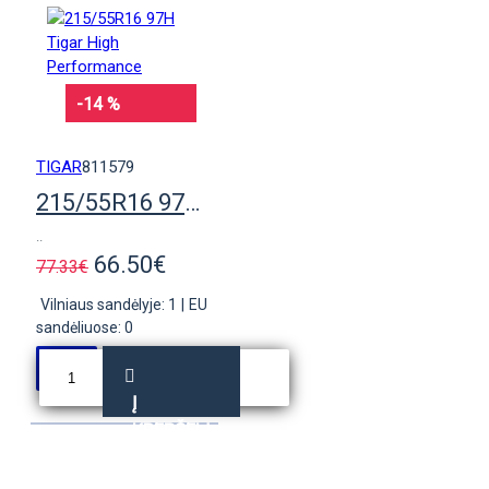
-14 %
TIGAR
811579
215/55R16 97H Tigar High Performance
..
66.50€
77.33€
Vilniaus sandėlyje: 1
|
EU
sandėliuose: 0
Į
KREPŠELĮ