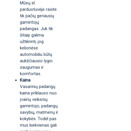
Mūsų el.
parduotuvėje rasite
tik pačių geriausių
gamintojų
padangas. Juk tik
šitaip galima
užtikrinti, jog
kelionėse
automobiliu būtų
aukščiausio lygio
saugumas ir
komfortas.
Kaina
Vasarinių padangų
kaina priklauso nuo
įvairių veiksnių:
gamintojo, padangų
savybių, matmenų ir
kokybės. Todėl pas
mus kiekvienas gali