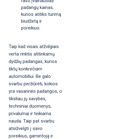
rasti įvairiausias
padangų kainas,
kurios atitiks turimą
biudžetą ir
poreikius.
Taip kad visais atžvilgiais
verta rinktis atitinkamų
dydžių padangas, kurios
tiktų konkrečiam
automobiliui. Be galo
svarbu peržiūrėti, kokios
yra vasarinės padangos, o
tiksliau jų savybės,
techniniai duomenys,
privalumai ir teikiama
nauda. Taip pat svarbu
atsižvelgti į savo
poreikius, gamintoją ir