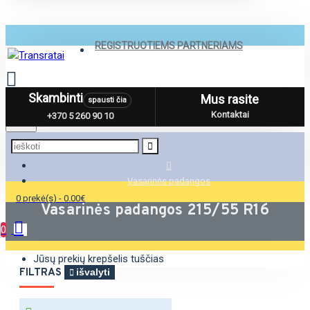
REGISTRUOTIEMS PARTNERIAMS
Skambinti
Mus rasite
spausti čia
Menu
Kontaktai
+370 5 260 90 10
Vasarinės padangos
0 prekė(s) - 0.00€
Vasarinės padangos 215/55 R16
0
Jūsų prekių krepšelis tuščias
FILTRAS
išvalyti