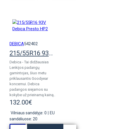
KREPŠELĮ
DEBICA
542402
215/55R16 93V Debica Presto HP2
Debica - Tai didžiausias
Lenkijos padangų
gamintojas, šiuo metu
priklausantis Goodyear
koncernui. Debica
padangos siejamos su
kokybe už prieinamą kainą..
132.00€
Vilniaus sandėlyje: 0
|
EU
sandėliuose: 20