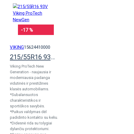
-17 %
VIKING
15624410000
215/55R16 93V Viking ProTech NewGen
Viking ProTech New
Generation - naujausia ir
moderniausia padanga
vidutinės ir prestižines
klasės automobiliams.
*Subalansuotos
charakteristikos ir
sportiškos savybės.
*Puikus valdymas dėl
padidinto kontakto su keliu.
*Didesnė rida su tolygiai
dylančiu protektoriumi.