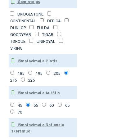
Gamintojas
BRIDGESTONE
CONTINENTAL
DEBICA
DUNLOP
FULDA
GOODYEAR
TIGAR
TORQUE
UNIROYAL
VIKING
Išmatavimai > Plotis
185
195
205
215
225
Išmatavimai > Aukštis
45
55
60
65
70
Išmatavimai > Ratlankio
skersmuo