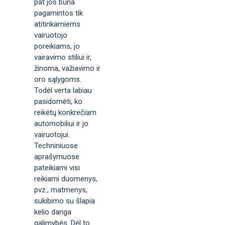
pat jos būna
pagamintos tik
atitinkamiems
vairuotojo
poreikiams, jo
vairavimo stiliui ir,
žinoma, važiavimo ir
oro sąlygoms.
Todėl verta labiau
pasidomėti, ko
reikėtų konkrečiam
automobiliui ir jo
vairuotojui.
Techniniuose
aprašymuose
pateikiami visi
reikiami duomenys,
pvz., matmenys,
sukibimo su šlapia
kelio danga
galimybės. Dėl to