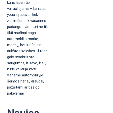
kuris labai rūpi
vairuotojams – tai ratai,
ypač jų apavai: tiek
žieminės, tiek vasarinės
padangos. Jos turi ne tik
tikti mašinai pagal
automobilio markę,
modelį, bet ir būti itin
aukštos kokybės. Juk be
galo svarbus yra
saugumas, ir savo, ir tų,
kurie keliauja kartu
viename automobilyje –
šeimos nariai, draugai,
pažįstami ar tiesiog
pakeleiviai.