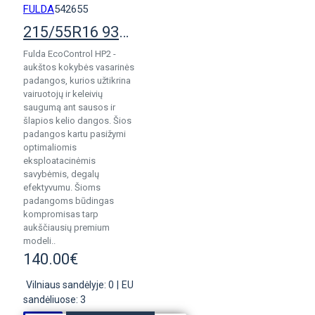
FULDA
542655
215/55R16 93V Fulda Ecocontrol HP 2
Fulda EcoControl HP2 -
aukštos kokybės vasarinės
padangos, kurios užtikrina
vairuotojų ir keleivių
saugumą ant sausos ir
šlapios kelio dangos. Šios
padangos kartu pasižymi
optimaliomis
eksploatacinėmis
savybėmis, degalų
efektyvumu. Šioms
padangoms būdingas
kompromisas tarp
aukščiausių premium
modeli..
140.00€
Vilniaus sandėlyje: 0
|
EU
sandėliuose: 3