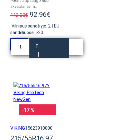
*Geriau apsaugo nuo
akvaplanavim..
92.96€
112.00€
Vilniaus sandėlyje: 2
|
EU
sandėliuose: >20
Į
KREPŠELĮ
-17 %
VIKING
15623910000
215/55R16 97Y Viking ProTech NewGen