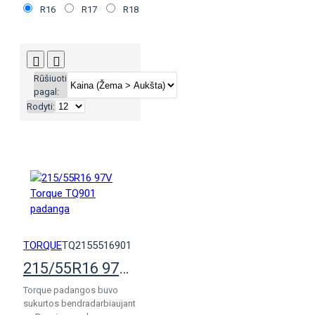
R16
R17
R18
Rūšiuoti
pagal:
Rodyti:
TORQUE
TQ2155516901
215/55R16 97V Torque TQ901 padanga
Torque padangos buvo
sukurtos bendradarbiaujant