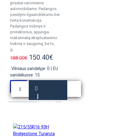
įprastai varomiems
automobiliams. Padangos
pasižymi ilgaamžiškumu bei
tvirta konstrukcija.
Padangos mišinys ir
protektorius, apjungia
maksimalią eksploatavimo
trukmę ir saugumą, be to,
g..
150.40€
188.00€
Vilniaus sandėlyje: 0
|
EU
sandėliuose: 15
Į
KREPŠELĮ