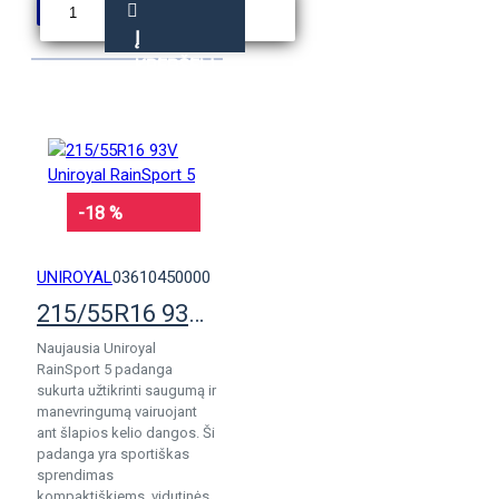
Į
KREPŠELĮ
-18 %
UNIROYAL
03610450000
215/55R16 93V Uniroyal RainSport 5
Naujausia Uniroyal
RainSport 5 padanga
sukurta užtikrinti saugumą ir
manevringumą vairuojant
ant šlapios kelio dangos. Ši
padanga yra sportiškas
sprendimas
kompaktiškiems, vidutinės