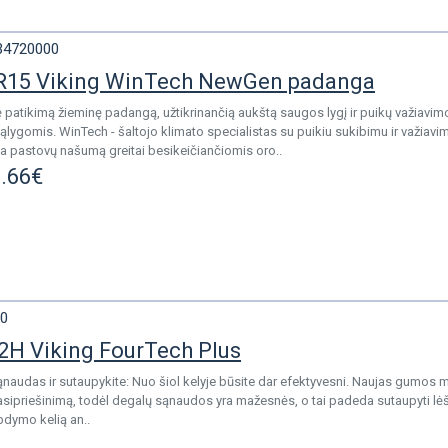
34720000
R15 Viking WinTech NewGen padanga
 patikimą žieminę padangą, užtikrinančią aukštą saugos lygį ir puikų važiavim
ąlygomis. WinTech - šaltojo klimato specialistas su puikiu sukibimu ir važia
ina pastovų našumą greitai besikeičiančiomis oro..
.66€
0
2H Viking FourTech Plus
naudas ir sutaupykite: Nuo šiol kelyje būsite dar efektyvesni. Naujas gumos m
sipriešinimą, todėl degalų sąnaudos yra mažesnės, o tai padeda sutaupyti lė
abdymo kelią an..