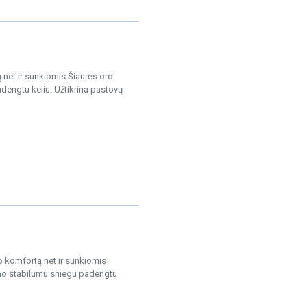
 net ir sunkiomis Šiaurės oro
adengtu keliu. Užtikrina pastovų
o komfortą net ir sunkiomis
vimo stabilumu sniegu padengtu