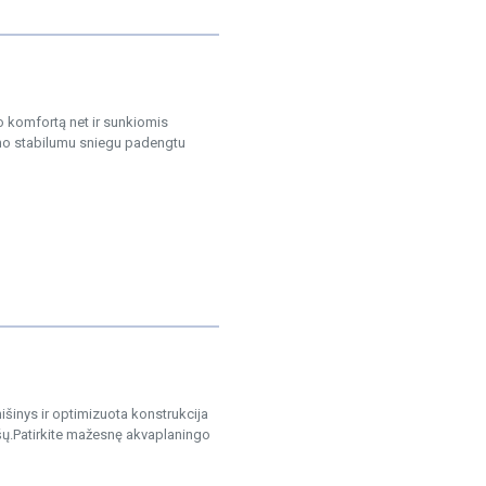
o komfortą net ir sunkiomis
vimo stabilumu sniegu padengtu
išinys ir optimizuota konstrukcija
šų.Patirkite mažesnę akvaplaningo