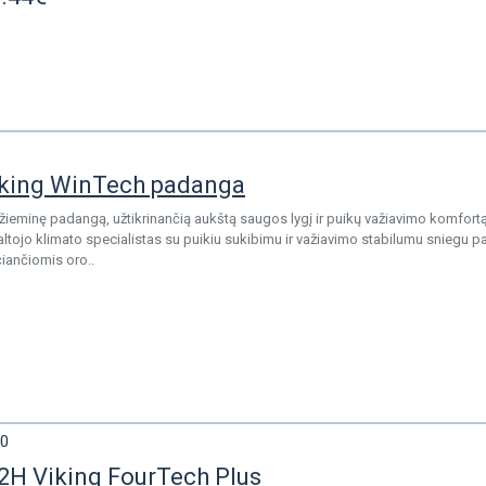
iking WinTech padanga
žieminę padangą, užtikrinančią aukštą saugos lygį ir puikų važiavimo komfortą
ltojo klimato specialistas su puikiu sukibimu ir važiavimo stabilumu sniegu p
iančiomis oro..
0
2H Viking FourTech Plus