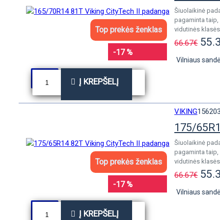
Šiuolaikinė pad
pagaminta taip, 
Top prekės ženklas
vidutinės klasė
55.
66.67€
-17 %
Vilniaus sandė
Į KREPŠELĮ
VIKING
15620
175/65R1
Šiuolaikinė pad
pagaminta taip, 
Top prekės ženklas
vidutinės klasė
55.
66.67€
-17 %
Vilniaus sandė
Į KREPŠELĮ