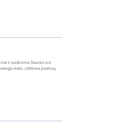
 net ir sunkiomis Šiaurės oro
adengtu keliu. Užtikrina pastovų