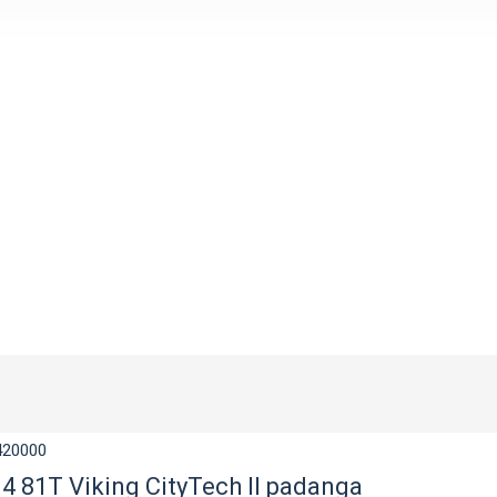
420000
4 81T Viking CityTech II padanga