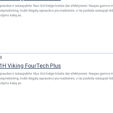
naudas ir sutaupykite: Nuo šiol kelyje būsite dar efektyvesni. Naujas gumos m
sipriešinimą, todėl degalų sąnaudos yra mažesnės, o tai padeda sutaupyti lė
abdymo kelią an..
0
1H Viking FourTech Plus
naudas ir sutaupykite: Nuo šiol kelyje būsite dar efektyvesni. Naujas gumos m
sipriešinimą, todėl degalų sąnaudos yra mažesnės, o tai padeda sutaupyti lė
abdymo kelią an..