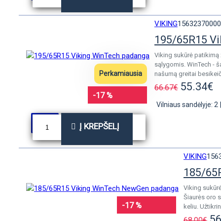
VIKING
15632370000
195/65R15 V
Viking sukūrė patikimą 
sąlygomis. WinTech - ša
Perkamiausia
našumą greitai besikeič
55.34€
66.67€
-17 %
Vilniaus sandėlyje: 2
Į KREPŠELĮ
VIKING
156
185/65
Viking sukūrė
Šiaurės oro s
-17 %
keliu. Užtikr
56
68.00€