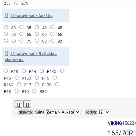
255
275
Išmatavimai > Aukštis
30
35
40
45
50
55
60
65
70
75
80
82
Išmatavimai > Ratlankio
skersmuo
R13
R14
R14C
R15
R15C
R16
R16C
R17
R17C
R18
R19
R20
Rikiuotė:
Rodyti:
VIKING
15620
165/70R1