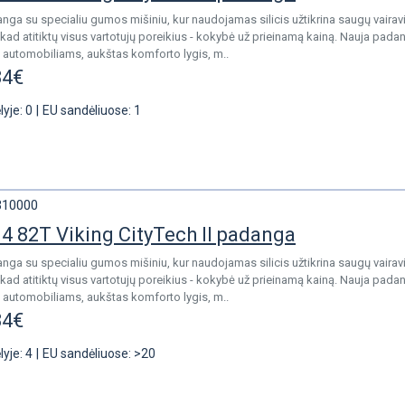
anga su specialiu gumos mišiniu, kur naudojamas silicis užtikrina saugų vaira
kad atitiktų visus vartotujų poreikius - kokybė už prieinamą kainą. Nauja pad
s automobiliams, aukštas komforto lygis, m..
34€
lyje: 0
|
EU sandėliuose: 1
310000
4 82T Viking CityTech II padanga
anga su specialiu gumos mišiniu, kur naudojamas silicis užtikrina saugų vaira
kad atitiktų visus vartotujų poreikius - kokybė už prieinamą kainą. Nauja pad
s automobiliams, aukštas komforto lygis, m..
34€
lyje: 4
|
EU sandėliuose: >20