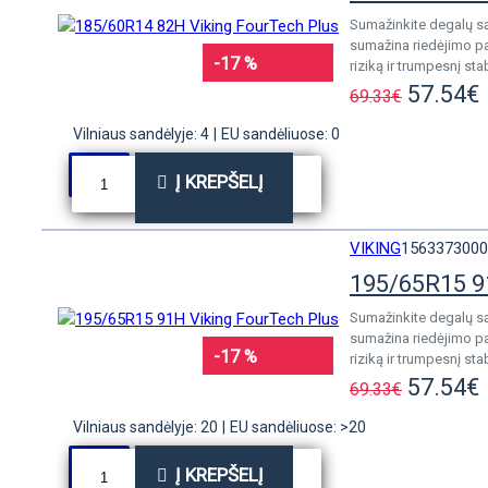
Sumažinkite degalų są
sumažina riedėjimo pa
-17 %
riziką ir trumpesnį st
57.54€
69.33€
Vilniaus sandėlyje: 4
|
EU sandėliuose: 0
Į KREPŠELĮ
VIKING
1563373000
195/65R15 9
Sumažinkite degalų są
sumažina riedėjimo pa
-17 %
riziką ir trumpesnį st
57.54€
69.33€
Vilniaus sandėlyje: 20
|
EU sandėliuose: >20
Į KREPŠELĮ