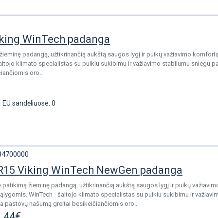
iking WinTech padanga
žieminę padangą, užtikrinančią aukštą saugos lygį ir puikų važiavimo komfortą
ltojo klimato specialistas su puikiu sukibimu ir važiavimo stabilumu sniegu p
iančiomis oro..
|
EU sandėliuose: 0
34700000
R15 Viking WinTech NewGen padanga
 patikimą žieminę padangą, užtikrinančią aukštą saugos lygį ir puikų važiavim
ąlygomis. WinTech - šaltojo klimato specialistas su puikiu sukibimu ir važia
ina pastovų našumą greitai besikeičiančiomis oro..
.44€