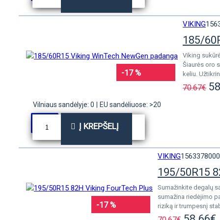
VIKING
156
185/60
Viking sukūrė
Šiaurės oro s
-17 %
keliu. Užtikr
58
70.67€
Vilniaus sandėlyje: 0
|
EU sandėliuose: >20
Į KREPŠELĮ
VIKING
1563378000
195/50R15 8
Sumažinkite degalų są
sumažina riedėjimo pa
-17 %
riziką ir trumpesnį st
58.66€
70.67€