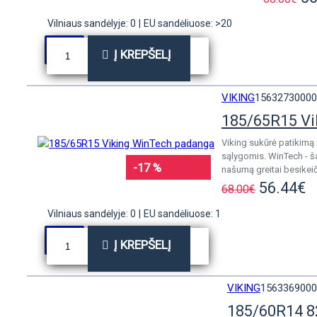
Vilniaus sandėlyje: 0
|
EU sandėliuose: >20
Į KREPŠELĮ
VIKING
15632730000
185/65R15 V
Viking sukūrė patikimą 
sąlygomis. WinTech - ša
-17 %
našumą greitai besikeič
56.44€
68.00€
Vilniaus sandėlyje: 0
|
EU sandėliuose: 1
Į KREPŠELĮ
VIKING
1563369000
185/60R14 8